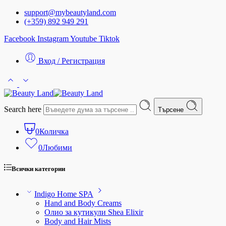
support@mybeautyland.com
(+359) 892 949 291
Facebook
Instagram
Youtube
Tiktok
Вход / Регистрация
Search here
Търсене
0
Количка
0
Любими
Всички категории
Indigo Home SPA
Hand and Body Creams
Олио за кутикули Shea Elixir
Body and Hair Mists