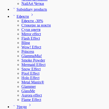
NailArt Четки
Subsidiary products
Ефекти
Ефекти -30%
Стикери за нокти
Сухи цветя
Mirror effect
Flash Effect
Bling
Wow! Effect
Princess
GlammaMia!
Smoke Powder
Mermaid Effect
Snow Effect
Pixel Effect
Holo Effect
Metal Manix®
Glammer
GlassMe
Aurora effect
Flame Effect
Уреди