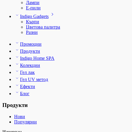
Лампи
E-пили
Indigo Gadgets
Кърпи
Цветова палитра
Разни
Промоции
Продукти
Indigo Home SPA
Колекции
Гел лак
Гел UV метод
Ефекти
Блог
Продукти
Нови
Популярни
Изчерпан