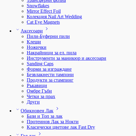
Трансферни фолиа
Snowflakes
Mirror Effect Foil
Колекция Nail Art Wedding
Cat Eye Magnets
Аксесоари
Пили-Буферни пили
Клещи
Ножички
Накрайници за ел. пила
Инструменти за маникюр и аксесоари
Sanding Caps
Форми за изграждане
Безвлакнести тампони
Продукти за стампинг
Ръкавици
Омбре Гъби
Четки за прах
Други
Обикновен Лак
Бази и Топ за лак
Протеинов Лак за Нокти
Класически цветове лак Fast Dry
Гел лак