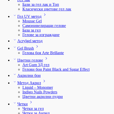
Бази за гел лак и Топ
Класически цветове гел лак
Гел UV метод
Mousse Gel
Самонивелиращи гелове
База за гел
Гелове за изграждане
Acrylgel метод
Gel Brush
Гелова боя Arte Brillante
Цветни гелове
Art Gum 3Д гел
Гелови бои Paint Black and Sugar Effect
Акрилни бои
Метод Акрил
Liquid – Monomer
Indigo Nails Powders
Цветни акрилни пудри
Четки
Четки за гел
Четки за Акрил