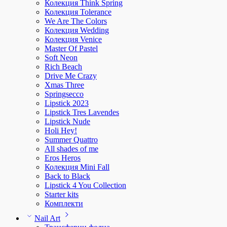
Колекция Think Spring
Колекция Tolerance
We Are The Colors
Колекция Wedding
Колекция Venice
Master Of Pastel
Soft Neon
Rich Beach
Drive Me Crazy
Xmas Three
Springsecco
Lipstick 2023
Lipstick Tres Lavendes
Lipstick Nude
Holi Hey!
Summer Quattro
All shades of me
Eros Heros
Колекция Mini Fall
Back to Black
Lipstick 4 You Collection
Starter kits
Комплекти
Nail Art