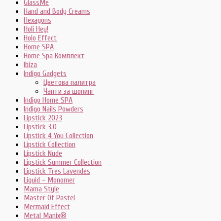
GlassMe
Hand and Body Creams
Hexagons
Holi Hey!
Holo Effect
Home SPA
Home Spa Комплект
Ibiza
Indigo Gadgets
Цветова палитра
Чанти за шопинг
Indigo Home SPA
Indigo Nails Powders
Lipstick 2023
Lipstick 3.0
Lipstick 4 You Collection
Lipstick Collection
Lipstick Nude
Lipstick Summer Collection
Lipstick Tres Lavendes
Liquid - Monomer
Mama Style
Master Of Pastel
Mermaid Effect
Metal Manix®