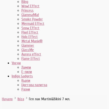
Bling
Wow! Effect
Princess
GlammaMia!
Smoke Powder
Mermaid Effect
Snow Effect
Pixel Effect
Holo Effect
Metal Manix®
Glammer
GlassMe
Aurora effect
Flame Effect
Уреди
Лампи
E-пили
Indigo Gadgets
Кърпи
Цветова палитра
Разни
Начало
Ibiza
Гел лак Martini&Bikini 7 мл.