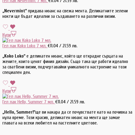
Гел лак Nevermint 7 мл.
€
11.04
/ 21.59 лв.
„Nevermint“
придава нюанс на свежа мента. Деликатните зелени
нокти ще бъдат идеални за създаването на различни визии.
Купи
Гел лак Koko Loko 7 мл.
€
11.04
/ 21.59 лв.
„Koko Loko“
е деликатен нюанс, който ще открадне сърцата на
жените, които ценят финия дизайн. Също така ще работи идеално
за сватбени визии, подчертавайки уникалното настроение на този
специален ден.
Купи
Гел лак Hello, Summer 7 мл.
€
11.04
/ 21.59 лв.
„Hello, Summer!“
ще ви накара да се почувствате като на почивка за
нула време. Този красив, деликатен нюанс на мента ще замае
главата на всеки любител на пастелните цветове.