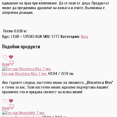
вдишване на прах при изпиляване. Да се пази от деца. Продуктът
може да предизвика дразнене на кожата и очите. Възможна е
алергична реакция.
Тегло
0.038 кг
Курс: 1 EUR = 1.95583 BGN
SKU:
5777
Категория:
Ibiza
Подобни продукти
Купи
Гел лак Discoteca Kiss 7 мл.
€
11.04
/ 21.59 лв.
Ако търсите сладък, пастелен нюанс на лилавото,
„Discoteca Kiss“
е точно за вас. Този пастелен нюанс идеално подчертава вашият
празничен тен и придава свежест на всяка визия!
Купи