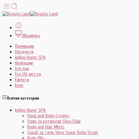
0
Количка
Промоции
Продукти
Indigo Home SPA
Колекции
Гел лак
Гел UV метод
Ефекти
Блог
Всички категории
Indigo Home SPA
Hand and Body Creams
Олио за кутикули Shea Elixir
Body and Hair Mists
Скраб за тяло Shea Sugar Body Scrub
Body Oils