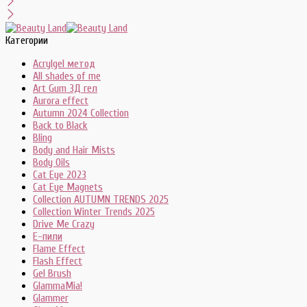
Категории
Acrylgel метод
All shades of me
Art Gum 3Д гел
Aurora effect
Autumn 2024 Collection
Back to Black
Bling
Body and Hair Mists
Body Oils
Cat Eye 2023
Cat Eye Magnets
Collection AUTUMN TRENDS 2025
Collection Winter Trends 2025
Drive Me Crazy
E-пили
Flame Effect
Flash Effect
Gel Brush
GlammaMia!
Glammer