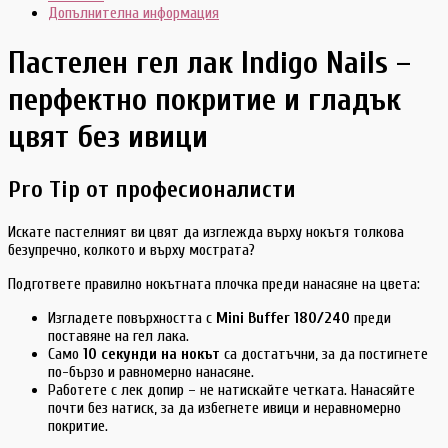
Допълнителна информация
Пастелен гел лак Indigo Nails –
перфектно покритие и гладък
цвят без ивици
Pro Tip от професионалисти
Искате пастелният ви цвят да изглежда върху нокътя толкова
безупречно, колкото и върху мострата?
Подгответе правилно нокътната плочка преди нанасяне на цвета:
Изгладете повърхността с
Mini Buffer 180/240
преди
поставяне на гел лака.
Само
10 секунди на нокът
са достатъчни, за да постигнете
по-бързо и равномерно нанасяне.
Работете с лек допир – не натискайте четката. Нанасяйте
почти без натиск, за да избегнете ивици и неравномерно
покритие.