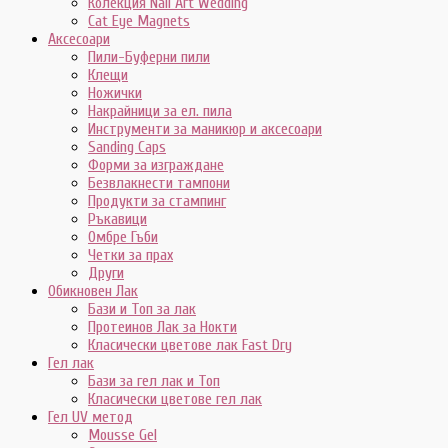
Колекция Nail Art Wedding
Cat Eye Magnets
Аксесоари
Пили-Буферни пили
Клещи
Ножички
Накрайници за ел. пила
Инструменти за маникюр и аксесоари
Sanding Caps
Форми за изграждане
Безвлакнести тампони
Продукти за стампинг
Ръкавици
Омбре Гъби
Четки за прах
Други
Обикновен Лак
Бази и Топ за лак
Протеинов Лак за Нокти
Класически цветове лак Fast Dry
Гел лак
Бази за гел лак и Топ
Класически цветове гел лак
Гел UV метод
Mousse Gel