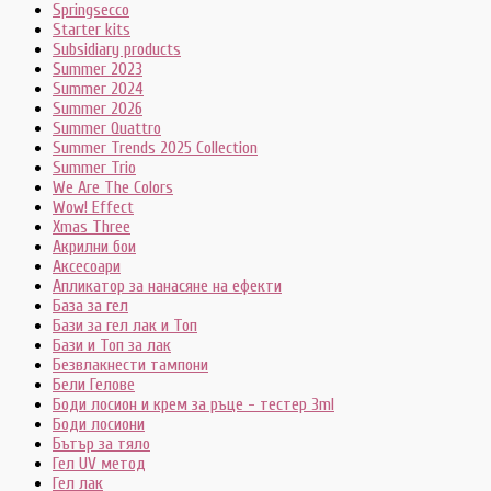
Springsecco
Starter kits
Subsidiary products
Summer 2023
Summer 2024
Summer 2026
Summer Quattro
Summer Trends 2025 Collection
Summer Trio
We Are The Colors
Wow! Effect
Xmas Three
Акрилни бои
Аксесоари
Апликатор за нанасяне на ефекти
База за гел
Бази за гел лак и Топ
Бази и Топ за лак
Безвлакнести тампони
Бели Гелове
Боди лосион и крем за ръце - тестер 3ml
Боди лосиони
Бътър за тяло
Гел UV метод
Гел лак