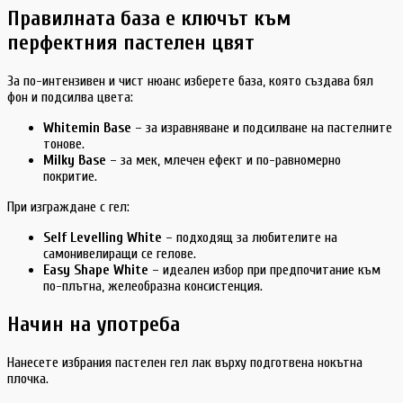
Правилната база е ключът към
перфектния пастелен цвят
За по-интензивен и чист нюанс изберете база, която създава бял
фон и подсилва цвета:
Whitemin Base
– за изравняване и подсилване на пастелните
тонове.
Milky Base
– за мек, млечен ефект и по-равномерно
покритие.
При изграждане с гел:
Self Levelling White
– подходящ за любителите на
самонивелиращи се гелове.
Easy Shape White
– идеален избор при предпочитание към
по-плътна, желеобразна консистенция.
Начин на употреба
Нанесете избрания пастелен гел лак върху подготвена нокътна
плочка.