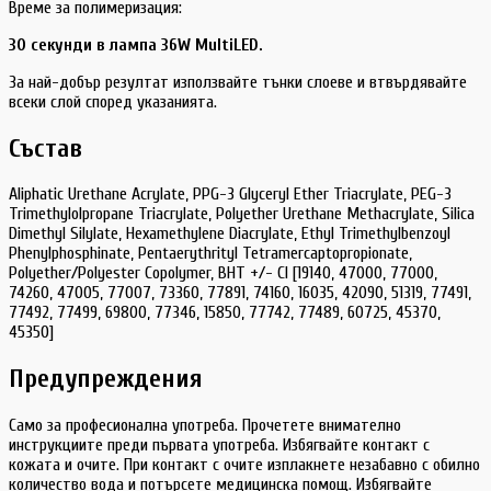
Време за полимеризация:
30 секунди в лампа 36W MultiLED.
За най-добър резултат използвайте тънки слоеве и втвърдявайте
всеки слой според указанията.
Състав
Aliphatic Urethane Acrylate, PPG-3 Glyceryl Ether Triacrylate, PEG-3
Trimethylolpropane Triacrylate, Polyether Urethane Methacrylate, Silica
Dimethyl Silylate, Hexamethylene Diacrylate, Ethyl Trimethylbenzoyl
Phenylphosphinate, Pentaerythrityl Tetramercaptopropionate,
Polyether/Polyester Copolymer, BHT +/- CI [19140, 47000, 77000,
74260, 47005, 77007, 73360, 77891, 74160, 16035, 42090, 51319, 77491,
77492, 77499, 69800, 77346, 15850, 77742, 77489, 60725, 45370,
45350]
Предупреждения
Само за професионална употреба. Прочетете внимателно
инструкциите преди първата употреба. Избягвайте контакт с
кожата и очите. При контакт с очите изплакнете незабавно с обилно
количество вода и потърсете медицинска помощ. Избягвайте