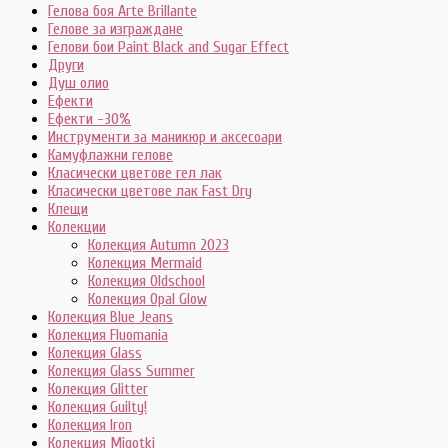
Гелова боя Arte Brillante
Гелове за изграждане
Гелови бои Paint Black and Sugar Effect
Други
Душ олио
Ефекти
Ефекти -30%
Инструменти за маникюр и аксесоари
Камуфлажни гелове
Класически цветове гел лак
Класически цветове лак Fast Dry
Клещи
Колекции
Колекция Autumn 2023
Колекция Mermaid
Колекция Oldschool
Колекция Opal Glow
Колекция Blue Jeans
Колекция Fluomania
Колекция Glass
Колекция Glass Summer
Колекция Glitter
Колекция Guilty!
Колекция Iron
Колекция Migotki