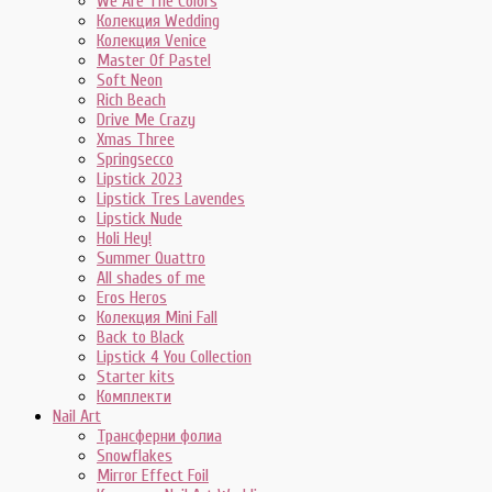
We Are The Colors
Колекция Wedding
Колекция Venice
Master Of Pastel
Soft Neon
Rich Beach
Drive Me Crazy
Xmas Three
Springsecco
Lipstick 2023
Lipstick Tres Lavendes
Lipstick Nude
Holi Hey!
Summer Quattro
All shades of me
Eros Heros
Колекция Mini Fall
Back to Black
Lipstick 4 You Collection
Starter kits
Комплекти
Nail Art
Трансферни фолиа
Snowflakes
Mirror Effect Foil