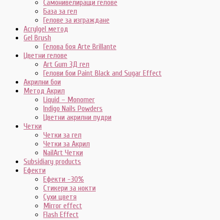
Самонивелиращи гелове
База за гел
Гелове за изграждане
Acrylgel метод
Gel Brush
Гелова боя Arte Brillante
Цветни гелове
Art Gum 3Д гел
Гелови бои Paint Black and Sugar Effect
Акрилни бои
Метод Акрил
Liquid – Monomer
Indigo Nails Powders
Цветни акрилни пудри
Четки
Четки за гел
Четки за Акрил
NailArt Четки
Subsidiary products
Ефекти
Ефекти -30%
Стикери за нокти
Сухи цветя
Mirror effect
Flash Effect