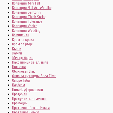
Колекция Mini Fall
Колекция Nail Art Wedding
Колекция Santorini
Колекция Think Spring
Колекция Tolerance
Колекция Venice
Колекция Wedding
Комплекти
Крем за крака
Крем за ръце
Кърпи
Лампи
Метод Акрил
Накрайници за ел. пила
Ножички
Обикновен Лак
Олио за кутикули Shea Elixir
Омбре Гъби
Парфюм
Пили-Буферни пили
Продукти
Продукти за стампинг
Промоции
Протеинов Лак за Нокти
Протеинов Серум