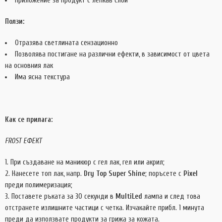
приложение за продукт с лепкав слой
Ползи:
Отразява светлината сензационно
Позволява постигане на различни ефекти, в зависимост от цвета
на основния лак
Има ясна текстура
Как се прилага:
FROST ЕФЕКТ
При създаване на маникюр с гел лак, гел или акрил;
Нанесете топ лак, напр.
Dry Top Super Shine
; поръсете с
Pixel
преди полимеризация;
Поставете ръката за 30 секунди в
MultiLed
лампа и след това
отстранете излишните частици с четка. Изчакайте прибл. 1 минута
преди да използвате продукти за грижа за кожата.