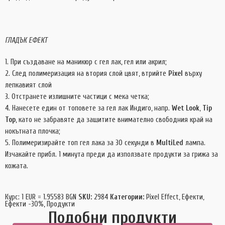
ГЛАДЪК ЕФЕКТ
При създаване на маникюр с гел лак, гел или акрил;
След полимеризация на втория слой цвят, втрийте
Pixel
върху
лепкавият слой
Отстранете излишните частици с мека четка;
Нанесете един от топовете за гел лак Индиго, напр.
Wet Look
,
Tip
Top
, като не забравяте да защитите внимателно свободния край на
нокътната плочка;
Полимеризирайте топ гел лака за 30 секунди в
MultiLed
лампа.
Изчакайте прибл. 1 минута преди да използвате продукти за грижа за
кожата.
Курс: 1 EUR = 1.95583 BGN
SKU:
2984
Категории:
Pixel Effect
,
Ефекти
,
Ефекти -30%
,
Продукти
Подобни продукти