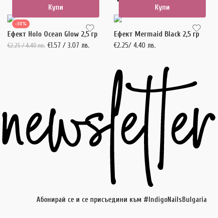
Купи
Купи
-30%
Ефект Holo Ocean Glow 2,5 гр
Ефект Mermaid Black 2,5 гр
€
1.57
/ 3.07 лв.
€
2.25
/ 4.40 лв.
€
2.25
/ 4.40 лв.
Абонирай се и се присъедини към #IndigoNailsBulgaria