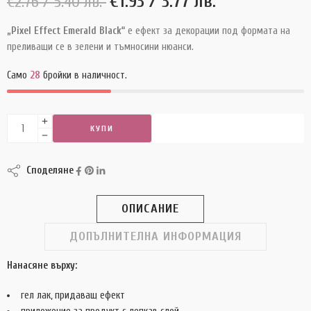
€
1.93
/ 3.77 лв.
€
2.76
/ 5.40 лв.
„Pixel Effect Emerald Black“
е ефект за декорации под формата на
преливащи се в зелени и тъмносини нюанси.
Само
28
бройки в наличност.
КУПИ
КУПИ СЕГА
Споделяне
ОПИСАНИЕ
ДОПЪЛНИТЕЛНА ИНФОРМАЦИЯ
Нанасяне върху:
гел лак, придаващ ефект