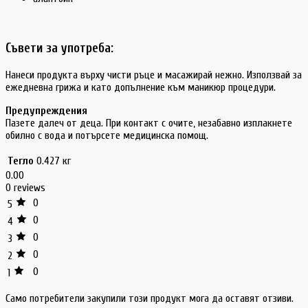
Съвети за употреба:
Нанеси продукта върху чисти ръце и масажирай нежно. Използвай за
ежедневна грижа и като допълнение към маникюр процедури.
Предупреждения
Пазете далеч от деца. При контакт с очите, незабавно изплакнете
обилно с вода и потърсете медицинска помощ.
Тегло
0.427 кг
0.00
0 reviews
0
5
0
4
0
3
0
2
0
1
Само потребители закупили този продукт мога да оставят отзиви.