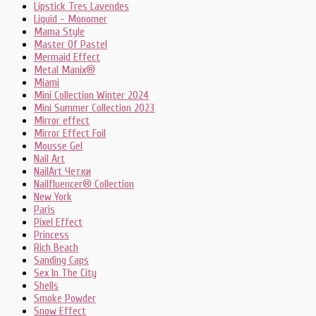
Lipstick Tres Lavendes
Liquid - Monomer
Mama Style
Master Of Pastel
Mermaid Effect
Metal Manix®
Miami
Mini Collection Winter 2024
Mini Summer Collection 2023
Mirror effect
Mirror Effect Foil
Mousse Gel
Nail Art
NailArt Четки
Nailfluencer® Collection
New York
Paris
Pixel Effect
Princess
Rich Beach
Sanding Caps
Sex In The City
Shells
Smoke Powder
Snow Effect