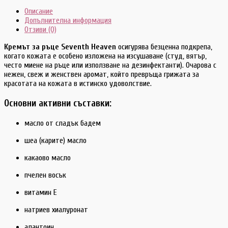
Описание
Допълнителна информация
Отзиви (0)
Кремът за ръце Seventh Heaven
осигурява безценна подкрепа,
когато кожата е особено изложена на изсушаване (студ, вятър,
често миене на ръце или използване на дезинфектанти). Очарова с
нежен, свеж и женствен аромат, който превръща грижата за
красотата на кожата в истинско удоволствие.
Основни активни съставки:
масло от сладък бадем
шea (карите) масло
какаово масло
пчелен восък
витамин Е
натриев хиалуронат
алантоин