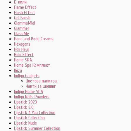
E-пили
Flame Effect
Flash Effect
Gel Brush
GlammaMia!
Glammer
GlassMe
Hand and Body Creams
Hexagons
Holi Hey!
Holo Effect
Home SPA
Home Spa Комплект
Ibiza
Indigo Gadgets
Цветова палитра
Чанти за шопинг
Indigo Home SPA
Indigo Nails Powders
Lipstick 2023
Lipstick 3.0
Lipstick 4 You Collection
Lipstick Collection
Lipstick Nude
Lipstick Summer Collection