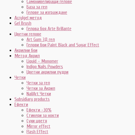
Самонивелиращи гелове
База за гел
Гелове за изграждане
Acrylgel метод
Gel Brush
Гелова боя Arte Brillante
Цветни гелове
Art Gum 3Д гел
Гелови бои Paint Black and Sugar Effect
Акрилни бои
Метод Акрил
Liquid – Monomer
Indigo Nails Powders
Цветни акрилни пудри
Четки
Четки за гел
Четки за Акрил
NailArt Четки
Subsidiary products
Ефекти
Ефекти -30%
Стикери за нокти
Сухи цветя
Mirror effect
Flash Effect