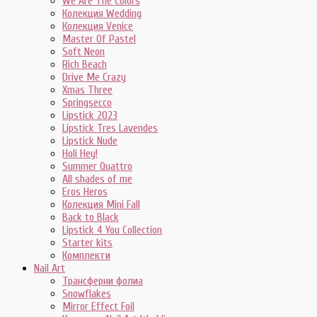
We Are The Colors
Колекция Wedding
Колекция Venice
Master Of Pastel
Soft Neon
Rich Beach
Drive Me Crazy
Xmas Three
Springsecco
Lipstick 2023
Lipstick Tres Lavendes
Lipstick Nude
Holi Hey!
Summer Quattro
All shades of me
Eros Heros
Колекция Mini Fall
Back to Black
Lipstick 4 You Collection
Starter kits
Комплекти
Nail Art
Трансферни фолиа
Snowflakes
Mirror Effect Foil