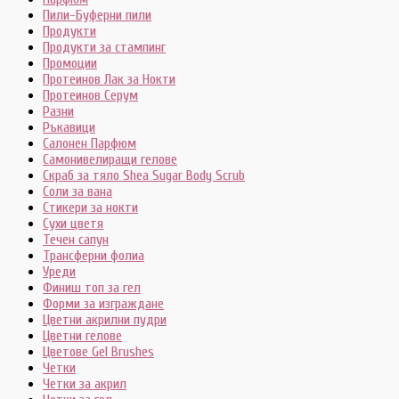
Пили-Буферни пили
Продукти
Продукти за стампинг
Промоции
Протеинов Лак за Нокти
Протеинов Серум
Разни
Ръкавици
Салонен Парфюм
Самонивелиращи гелове
Скраб за тяло Shea Sugar Body Scrub
Соли за вана
Стикери за нокти
Сухи цветя
Течен сапун
Трансферни фолиа
Уреди
Финиш топ за гел
Форми за изграждане
Цветни акрилни пудри
Цветни гелове
Цветове Gel Brushes
Четки
Четки за акрил