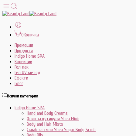
0
Количка
Промоции
Продукти
Indigo Home SPA
Колекции
Гел лак
Гел UV метод
Ефекти
Блог
Всички категории
Indigo Home SPA
Hand and Body Creams
Олио за кутикули Shea Elixir
Body and Hair Mists
Скраб за тяло Shea Sugar Body Scrub
Body Oils