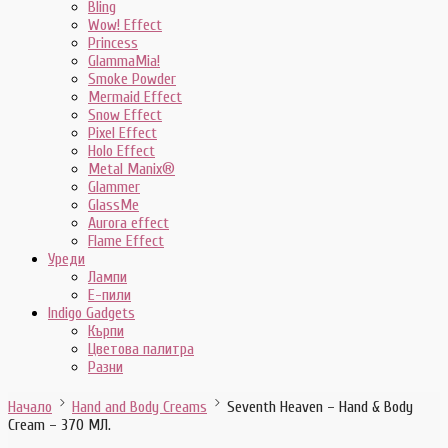
Bling
Wow! Effect
Princess
GlammaMia!
Smoke Powder
Mermaid Effect
Snow Effect
Pixel Effect
Holo Effect
Metal Manix®
Glammer
GlassMe
Aurora effect
Flame Effect
Уреди
Лампи
E-пили
Indigo Gadgets
Кърпи
Цветова палитра
Разни
Начало
Hand and Body Creams
Seventh Heaven – Hand & Body
Cream – 370 МЛ.