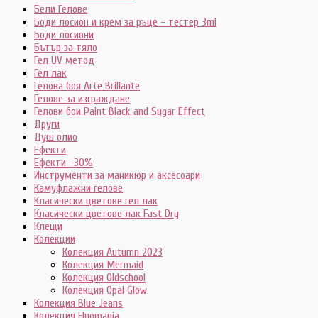
Бели Гелове
Боди лосион и крем за ръце - тестер 3ml
Боди лосиони
Бътър за тяло
Гел UV метод
Гел лак
Гелова боя Arte Brillante
Гелове за изграждане
Гелови бои Paint Black and Sugar Effect
Други
Душ олио
Ефекти
Ефекти -30%
Инструменти за маникюр и аксесоари
Камуфлажни гелове
Класически цветове гел лак
Класически цветове лак Fast Dry
Клещи
Колекции
Колекция Autumn 2023
Колекция Mermaid
Колекция Oldschool
Колекция Opal Glow
Колекция Blue Jeans
Колекция Fluomania