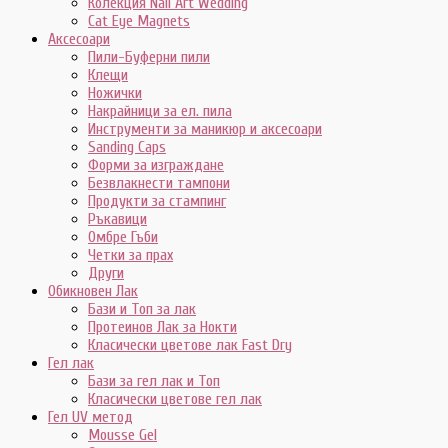
Колекция Nail Art Wedding
Cat Eye Magnets
Аксесоари
Пили-Буферни пили
Клещи
Ножички
Накрайници за ел. пила
Инструменти за маникюр и аксесоари
Sanding Caps
Форми за изграждане
Безвлакнести тампони
Продукти за стампинг
Ръкавици
Омбре Гъби
Четки за прах
Други
Обикновен Лак
Бази и Топ за лак
Протеинов Лак за Нокти
Класически цветове лак Fast Dry
Гел лак
Бази за гел лак и Топ
Класически цветове гел лак
Гел UV метод
Mousse Gel