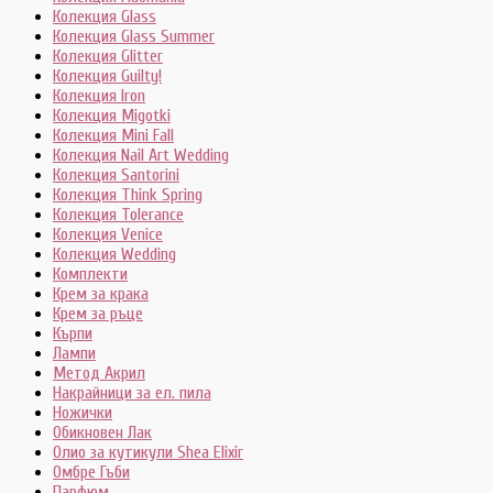
Колекция Glass
Колекция Glass Summer
Колекция Glitter
Колекция Guilty!
Колекция Iron
Колекция Migotki
Колекция Mini Fall
Колекция Nail Art Wedding
Колекция Santorini
Колекция Think Spring
Колекция Tolerance
Колекция Venice
Колекция Wedding
Комплекти
Крем за крака
Крем за ръце
Кърпи
Лампи
Метод Акрил
Накрайници за ел. пила
Ножички
Обикновен Лак
Олио за кутикули Shea Elixir
Омбре Гъби
Парфюм