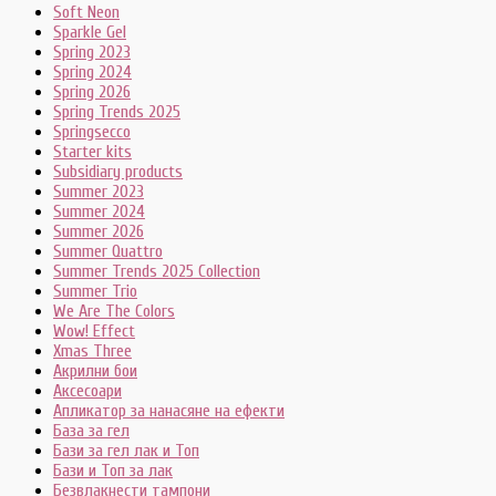
Soft Neon
Sparkle Gel
Spring 2023
Spring 2024
Spring 2026
Spring Trends 2025
Springsecco
Starter kits
Subsidiary products
Summer 2023
Summer 2024
Summer 2026
Summer Quattro
Summer Trends 2025 Collection
Summer Trio
We Are The Colors
Wow! Effect
Xmas Three
Акрилни бои
Аксесоари
Апликатор за нанасяне на ефекти
База за гел
Бази за гел лак и Топ
Бази и Топ за лак
Безвлакнести тампони