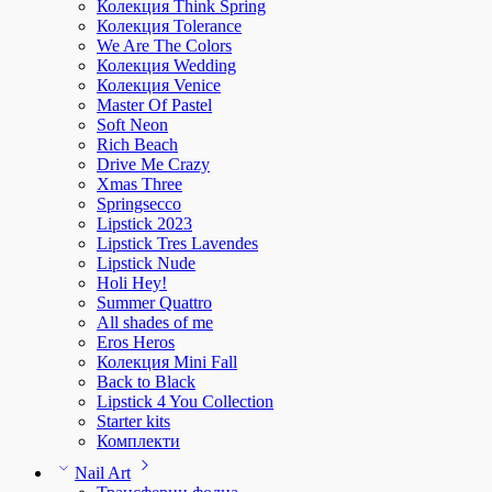
Колекция Think Spring
Колекция Tolerance
We Are The Colors
Колекция Wedding
Колекция Venice
Master Of Pastel
Soft Neon
Rich Beach
Drive Me Crazy
Xmas Three
Springsecco
Lipstick 2023
Lipstick Tres Lavendes
Lipstick Nude
Holi Hey!
Summer Quattro
All shades of me
Eros Heros
Колекция Mini Fall
Back to Black
Lipstick 4 You Collection
Starter kits
Комплекти
Nail Art