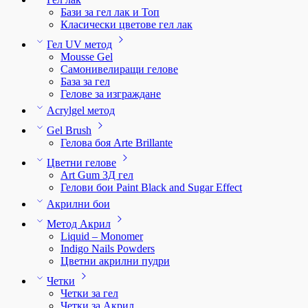
Бази за гел лак и Топ
Класически цветове гел лак
Гел UV метод
Mousse Gel
Самонивелиращи гелове
База за гел
Гелове за изграждане
Acrylgel метод
Gel Brush
Гелова боя Arte Brillante
Цветни гелове
Art Gum 3Д гел
Гелови бои Paint Black and Sugar Effect
Акрилни бои
Метод Акрил
Liquid – Monomer
Indigo Nails Powders
Цветни акрилни пудри
Четки
Четки за гел
Четки за Акрил