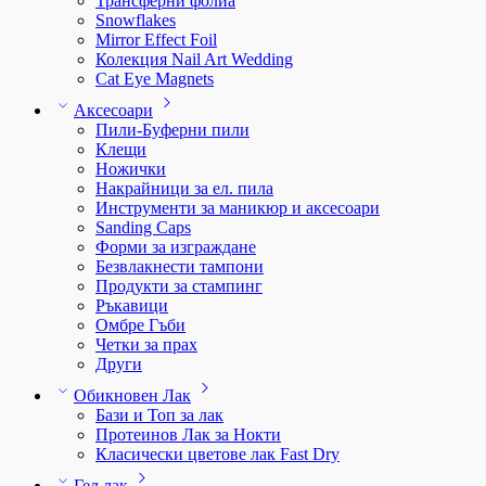
Трансферни фолиа
Snowflakes
Mirror Effect Foil
Колекция Nail Art Wedding
Cat Eye Magnets
Аксесоари
Пили-Буферни пили
Клещи
Ножички
Накрайници за ел. пила
Инструменти за маникюр и аксесоари
Sanding Caps
Форми за изграждане
Безвлакнести тампони
Продукти за стампинг
Ръкавици
Омбре Гъби
Четки за прах
Други
Обикновен Лак
Бази и Топ за лак
Протеинов Лак за Нокти
Класически цветове лак Fast Dry
Гел лак