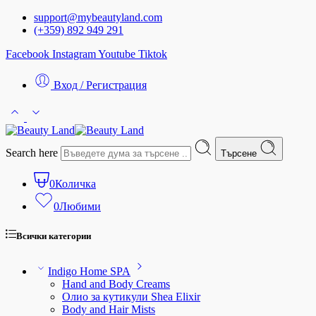
support@mybeautyland.com
(+359) 892 949 291
Facebook
Instagram
Youtube
Tiktok
Вход / Регистрация
Search here
Търсене
0
Количка
0
Любими
Всички категории
Indigo Home SPA
Hand and Body Creams
Олио за кутикули Shea Elixir
Body and Hair Mists