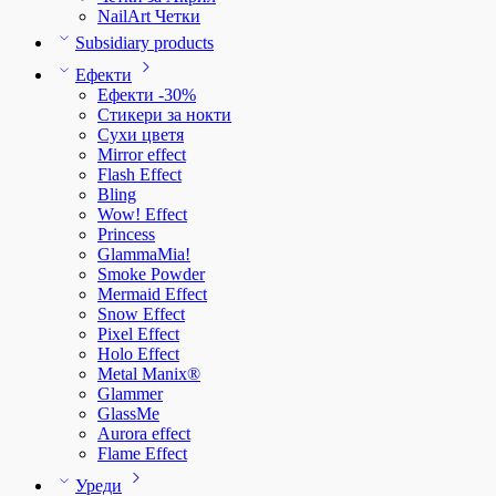
NailArt Четки
Subsidiary products
Ефекти
Ефекти -30%
Стикери за нокти
Сухи цветя
Mirror effect
Flash Effect
Bling
Wow! Effect
Princess
GlammaMia!
Smoke Powder
Mermaid Effect
Snow Effect
Pixel Effect
Holo Effect
Metal Manix®
Glammer
GlassMe
Aurora effect
Flame Effect
Уреди