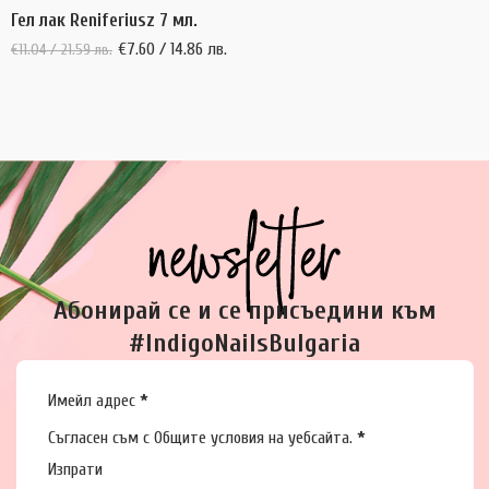
Гел лак Reniferiusz 7 мл.
€
7.60
/ 14.86 лв.
€
11.04
/ 21.59 лв.
Абонирай се и се присъедини към
#IndigoNailsBulgaria
Section
Имейл адрес
*
Съгласен съм с
Общите условия
на уебсайта.
*
Изпрати