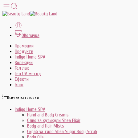
0
Количка
Промоции
Продукти
Indigo Home SPA
Колекции
Гел лак
Гел UV метод
Ефекти
Блог
Всички категории
Indigo Home SPA
Hand and Body Creams
Олио за кутикули Shea Elixir
Body and Hair Mists
Скраб за тяло Shea Sugar Body Scrub
Body Oils