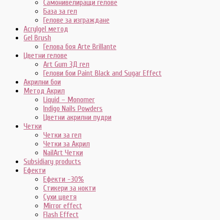
Самонивелиращи гелове
База за гел
Гелове за изграждане
Acrylgel метод
Gel Brush
Гелова боя Arte Brillante
Цветни гелове
Art Gum 3Д гел
Гелови бои Paint Black and Sugar Effect
Акрилни бои
Метод Акрил
Liquid – Monomer
Indigo Nails Powders
Цветни акрилни пудри
Четки
Четки за гел
Четки за Акрил
NailArt Четки
Subsidiary products
Ефекти
Ефекти -30%
Стикери за нокти
Сухи цветя
Mirror effect
Flash Effect