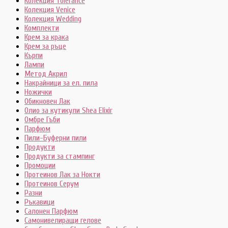
Колекция Tolerance
Колекция Venice
Колекция Wedding
Комплекти
Крем за крака
Крем за ръце
Кърпи
Лампи
Метод Акрил
Накрайници за ел. пила
Ножички
Обикновен Лак
Олио за кутикули Shea Elixir
Омбре Гъби
Парфюм
Пили-Буферни пили
Продукти
Продукти за стампинг
Промоции
Протеинов Лак за Нокти
Протеинов Серум
Разни
Ръкавици
Салонен Парфюм
Самонивелиращи гелове