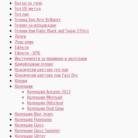
Бътър за тяло
Гел UV метод
Гел лак
Гелова боя Arte Brillante
Гелове за изграждане
Гелови бои Paint Black and Sugar Effect
Други
Душ олио
Ефекти
Ефекти -30%
Инструменти за маникюр и аксесоари
Камуфлажни гелове
Класически цветове гел лак
Класически цветове лак Fast Dry
Клещи
Колекции
Колекция Autumn 2023
Колекция Mermaid
Колекция Oldschool
Колекция Opal Glow
Колекция Blue Jeans
Колекция Fluomania
Колекция Glass
Колекция Glass Summer
Колекция Glitter