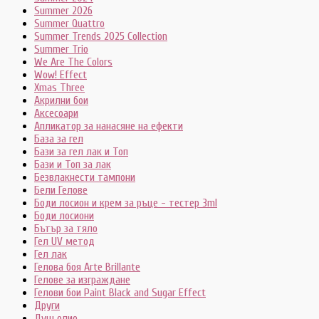
Summer 2026
Summer Quattro
Summer Trends 2025 Collection
Summer Trio
We Are The Colors
Wow! Effect
Xmas Three
Акрилни бои
Аксесоари
Апликатор за нанасяне на ефекти
База за гел
Бази за гел лак и Топ
Бази и Топ за лак
Безвлакнести тампони
Бели Гелове
Боди лосион и крем за ръце - тестер 3ml
Боди лосиони
Бътър за тяло
Гел UV метод
Гел лак
Гелова боя Arte Brillante
Гелове за изграждане
Гелови бои Paint Black and Sugar Effect
Други
Душ олио