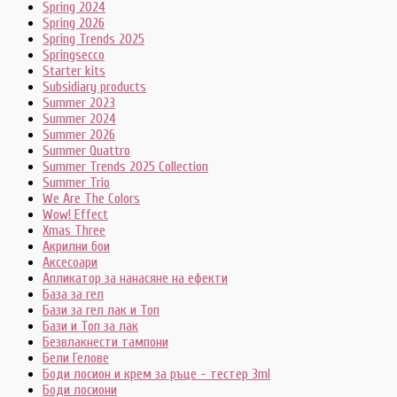
Spring 2024
Spring 2026
Spring Trends 2025
Springsecco
Starter kits
Subsidiary products
Summer 2023
Summer 2024
Summer 2026
Summer Quattro
Summer Trends 2025 Collection
Summer Trio
We Are The Colors
Wow! Effect
Xmas Three
Акрилни бои
Аксесоари
Апликатор за нанасяне на ефекти
База за гел
Бази за гел лак и Топ
Бази и Топ за лак
Безвлакнести тампони
Бели Гелове
Боди лосион и крем за ръце - тестер 3ml
Боди лосиони