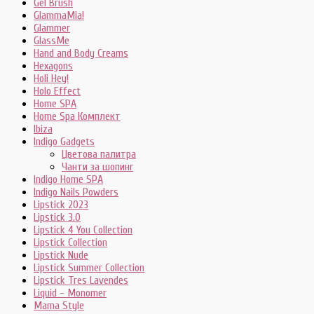
Gel Brush
GlammaMia!
Glammer
GlassMe
Hand and Body Creams
Hexagons
Holi Hey!
Holo Effect
Home SPA
Home Spa Комплект
Ibiza
Indigo Gadgets
Цветова палитра
Чанти за шопинг
Indigo Home SPA
Indigo Nails Powders
Lipstick 2023
Lipstick 3.0
Lipstick 4 You Collection
Lipstick Collection
Lipstick Nude
Lipstick Summer Collection
Lipstick Tres Lavendes
Liquid - Monomer
Mama Style