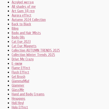
Acrylgel метод
All shades of me
Art Gum 3Д гел
Aurora effect
Autumn 2024 Collection
Back to Black
Bling
Body and Hair Mists
Body Oils
Cat Eye 2023
Cat Eye Magnets
Collection AUTUMN TRENDS 2025
Collection Winter Trends 2025
Drive Me Crazy
E-пили
Flame Effect
Flash Effect
Gel Brush
GlammaMia!
Glammer
GlassMe
Hand and Body Creams
Hexagons
Holi Hey!
Holo Effect