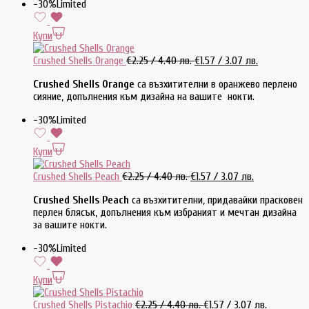
-30%
Limited
Купи
Crushed Shells Orange
€
2.25
/ 4.40 лв.
€
1.57
/ 3.07 лв.
Crushed Shells Orange
са възхитителни в оранжево перлено
сияние, допълнения към дизайна на вашите нокти.
-30%
Limited
Купи
Crushed Shells Peach
€
2.25
/ 4.40 лв.
€
1.57
/ 3.07 лв.
Crushed Shells Peach
са възхитителни, придавайки прасковен
перлен блясък, допълнения към избраният и мечтан дизайна
за вашите нокти.
-30%
Limited
Купи
Crushed Shells Pistachio
€
2.25
/ 4.40 лв.
€
1.57
/ 3.07 лв.