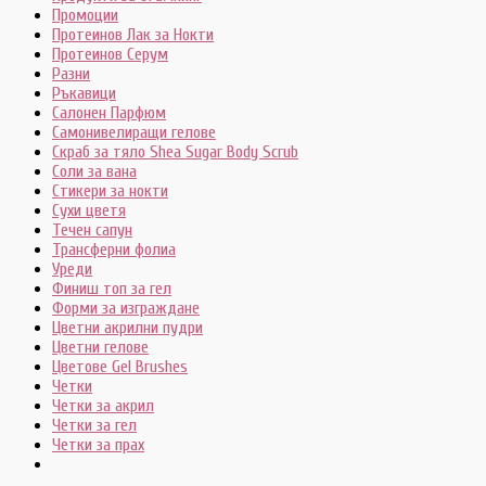
Промоции
Протеинов Лак за Нокти
Протеинов Серум
Разни
Ръкавици
Салонен Парфюм
Самонивелиращи гелове
Скраб за тяло Shea Sugar Body Scrub
Соли за вана
Стикери за нокти
Сухи цветя
Течен сапун
Трансферни фолиа
Уреди
Финиш топ за гел
Форми за изграждане
Цветни акрилни пудри
Цветни гелове
Цветове Gel Brushes
Четки
Четки за акрил
Четки за гел
Четки за прах