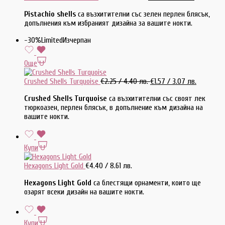
Pistachio shells
са възхитителни със зелен перлен блясък,
допълнения към избраният дизайна за вашите нокти.
-30%
Limited
Изчерпан
Още
Crushed Shells Turquoise
€
2.25
/ 4.40 лв.
€
1.57
/ 3.07 лв.
Crushed Shells Turquoise
са възхитителни със своят лек
тюркоазен, перлен блясък, в допълнение към дизайна на
вашите нокти.
Купи
Hexagons Light Gold
€
4.40
/ 8.61 лв.
Hexagons Light Gold
са блестящи орнаменти, които ще
озарят всеки дизайн на вашите нокти.
Купи