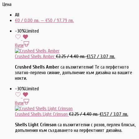
Цена
All
€
0
/ 0.00 лв.
—
€
50
/ 97.79 лв.
-30%
Limited
Купи
Crushed Shells Amber
€
2.25
/ 4.40 лв.
€
1.57
/ 3.07 лв.
Crushed Shells Amber
са възхитителни! Те са перфетното
златно-перлено сияние, допълнение към дизайна на вашите
нокти.
-30%
Limited
Купи
Crushed Shells Light Crimson
€
2.25
/ 4.40 лв.
€
1.57
/ 3.07 лв.
Shells Light Crimson
са възхитителни с розов, перлен блясък,
допълнения към създаването на перфектният дизайна.