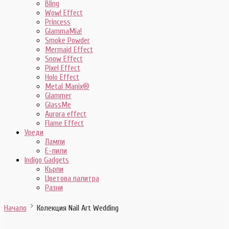
Bling
Wow! Effect
Princess
GlammaMia!
Smoke Powder
Mermaid Effect
Snow Effect
Pixel Effect
Holo Effect
Metal Manix®
Glammer
GlassMe
Aurora effect
Flame Effect
Уреди
Лампи
E-пили
Indigo Gadgets
Кърпи
Цветова палитра
Разни
Начало
Колекция Nail Art Wedding