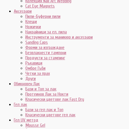
Колекция Nail Art Wedding
Cat Eye Magnets
Аксесоари
Пили-Буферни пили
Клещи
Ножички
Накрайници за ел. пила
Инструменти за маникюр и аксесоари
Sanding Caps
Форми за изграждане
Безвлакнести тампони
Продукти за стампинг
Ръкавици
Омбре Гъби
Четки за прах
Други
Обикновен Лак
Бази и Топ за лак
Протеинов Лак за Нокти
Класически цветове лак Fast Dry
Гел лак
Бази за гел лак и Топ
Класически цветове гел лак
Гел UV метод
Mousse Gel