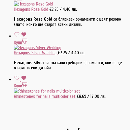
Hexagons Rose Gold
€
2.25
/ 4.40 лв.
Hexagons Rose Gold
са бляскави орнаменти с цвят розово
злато, които ще озарят всеки дизайн.
Купи
Hexagons Silver Wedding
€
2.25
/ 4.40 лв.
Hexagons Silver
са лъскави сребърни орнаменти, които ще
озарят всеки дизайн.
Купи
Rhinestones for nails multicolor set
€
8.69
/ 17.00 лв.