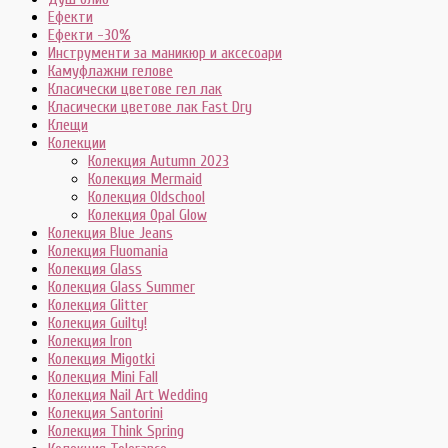
Ефекти
Ефекти -30%
Инструменти за маникюр и аксесоари
Камуфлажни гелове
Класически цветове гел лак
Класически цветове лак Fast Dry
Клещи
Колекции
Колекция Autumn 2023
Колекция Mermaid
Колекция Oldschool
Колекция Opal Glow
Колекция Blue Jeans
Колекция Fluomania
Колекция Glass
Колекция Glass Summer
Колекция Glitter
Колекция Guilty!
Колекция Iron
Колекция Migotki
Колекция Mini Fall
Колекция Nail Art Wedding
Колекция Santorini
Колекция Think Spring