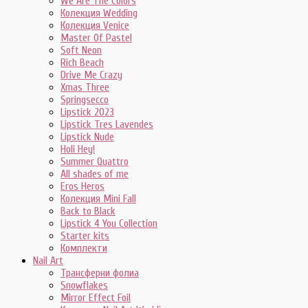
We Are The Colors
Колекция Wedding
Колекция Venice
Master Of Pastel
Soft Neon
Rich Beach
Drive Me Crazy
Xmas Three
Springsecco
Lipstick 2023
Lipstick Tres Lavendes
Lipstick Nude
Holi Hey!
Summer Quattro
All shades of me
Eros Heros
Колекция Mini Fall
Back to Black
Lipstick 4 You Collection
Starter kits
Комплекти
Nail Art
Трансферни фолиа
Snowflakes
Mirror Effect Foil