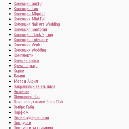
Колекция Guilty!
Колекция Iron
Колекция Migotki
Колекция Mini Fall
Колекция Nail Art Wedding
Колекция Santorini
Колекция Think Spring
Колекция Tolerance
Колекция Venice
Колекция Wedding
Комплекти
Крем за крака
Крем за ръце
Кърпи
Лампи
Метод Акрил
Накрайници за ел. пила
Ножички
Обикновен Лак
Олио за кутикули Shea Elixir
Омбре Гъби
Парфюм
Пили-Буферни пили
Продукти
Продукти за стампинг