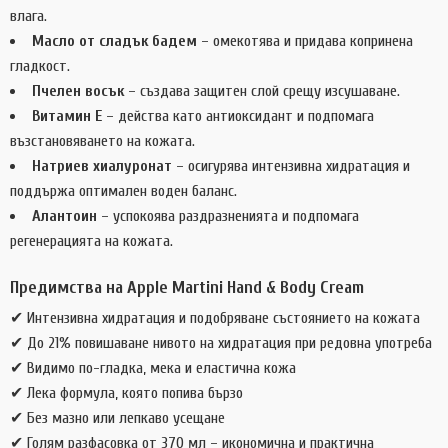
влага.
Масло от сладък бадем
– омекотява и придава копринена
гладкост.
Пчелен восък
– създава защитен слой срещу изсушаване.
Витамин Е
– действа като антиоксидант и подпомага
възстановяването на кожата.
Натриев хиалуронат
– осигурява интензивна хидратация и
поддържа оптимален воден баланс.
Алантоин
– успокоява раздразненията и подпомага
регенерацията на кожата.
Предимства на Apple Martini Hand & Body Cream
✔ Интензивна хидратация и подобряване състоянието на кожата
✔ До 21% повишаване нивото на хидратация при редовна употреба
✔ Видимо по-гладка, мека и еластична кожа
✔ Лека формула, която попива бързо
✔ Без мазно или лепкаво усещане
✔ Голям разфасовка от 370 мл – икономична и практична