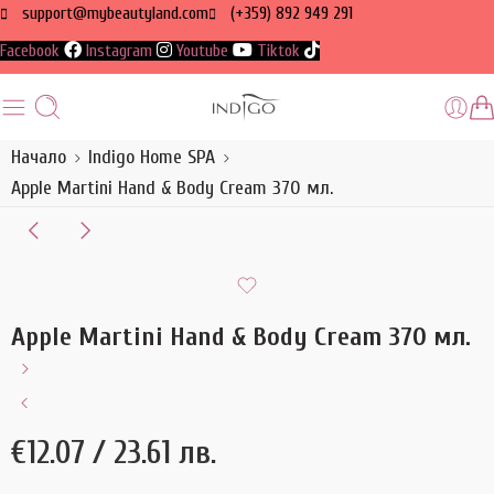
support@mybeautyland.com
(+359) 892 949 291
Facebook
Instagram
Youtube
Tiktok
Начало
Indigo Home SPA
Apple Martini Hand & Body Cream 370 мл.
Apple Martini Hand & Body Cream 370 мл.
€
12.07
/ 23.61 лв.