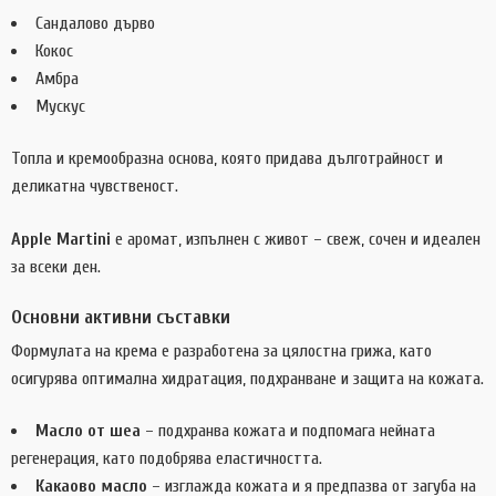
Сандалово дърво
Кокос
Амбра
Мускус
Топла и кремообразна основа, която придава дълготрайност и
деликатна чувственост.
Apple Martini
е аромат, изпълнен с живот – свеж, сочен и идеален
за всеки ден.
Основни активни съставки
Формулата на крема е разработена за цялостна грижа, като
осигурява оптимална хидратация, подхранване и защита на кожата.
Масло от шеа
– подхранва кожата и подпомага нейната
регенерация, като подобрява еластичността.
Какаово масло
– изглажда кожата и я предпазва от загуба на