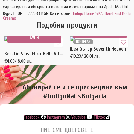
хидратирана и обгърната в свежия и сочен аромат на Apple Martini.
Курс: 1 EUR = 1.95583 BGN
Категории:
Indigo Home SPA
,
Hand and Body
Creams
Подобни продукти
Още
Купи
ИЗЧЕРПАН
Шеа бътър Seventh Heaven
Keratin Shea Elixir Bella Vita 8ml
€
10.23
/ 20.01 лв.
€
4.09
/ 8.00 лв.
Абонирай се и се присъедини към
#IndigoNailsBulgaria
Facebook
Instagram
Youtube
Tiktok
НИЕ СМЕ ЦВЕТОВЕТЕ