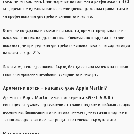
свеж летен коктейл. Благодарение на голямата разфасовка от
370
мл
, кремът е идеален както за ежедневна домашна грижа, така и
за професионална употреба в салони за красота.
Освен че подхранва и омекотява кожата, кремът превръща всяко
нанасяне в истинско удоволствие. Клинично потвърдени тестове
показват, че при редовна употреба повишава нивото на хидратация
на кожата с до
21%
.
Леката му текстура попива бързо, без да оставя мазен или лепкав
слой, осигурявайки незабавно усещане за комфорт.
Ароматни нотки – на какво ухае Apple Martini?
Ароматът
Apple Martini
е част от серията
SWEET & JUICY
–
колекция от ухания, вдъхновени от сочни плодове и любими сладки
изкушения. Композицията съчетава свежест, екзотични плодове и
топли акорди, които се разгръщат постепенно върху кожата.
Връхни нотки: