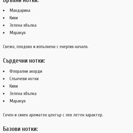
Мандарина
Киви
Зелена ябълка
Маракуя
Свежо, плодово и изпълнено с енергия начало.
Сърдечни нотки:
Флорални акорди
Слънчеви нотки
Киви
Зелена ябълка
Маракуя
Сочен и сияен ароматен център с лек летен характер.
Базови нотки: