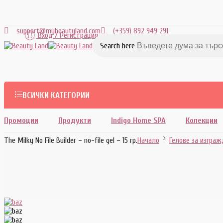
support@mybeautyland.com
(+359) 892 949 291
Вход / Регистрация
Search here
ВСИЧКИ КАТЕГОРИИ
Промоции
Продукти
Indigo Home SPA
Колекции
The Milky No File Builder – no-file gel – 15 гр.
Начало
Гелове за изграж