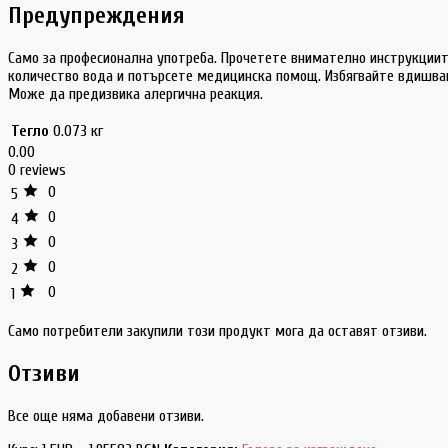
Предупреждения
Само за професионална употреба. Прочетете внимателно инструкциите
количество вода и потърсете медицинска помощ. Избягвайте вдишване
Може да предизвика алергична реакция.
Тегло
0.073 кг
0.00
0 reviews
0
5
0
4
0
3
0
2
0
1
Само потребители закупили този продукт мога да оставят отзиви.
Отзиви
Все още няма добавени отзиви.