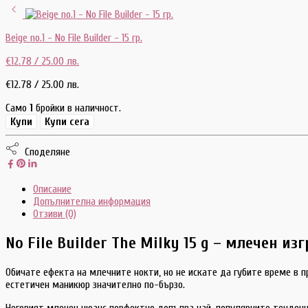
Beige no.1 - No File Builder - 15 гр.
€
12.78
/ 25.00 лв.
€
12.78
/ 25.00 лв.
Само
1
бройки в наличност.
Купи
Купи сега
Споделяне
Описание
Допълнителна информация
Отзиви (0)
No File Builder The Milky 15 g – млечен и
Обичате ефекта на млечните нокти, но не искате да губите време в
естетичен маникюр значително по-бързо.
Неговият млечен нюанс перфектно допълва най-популярните тенденци