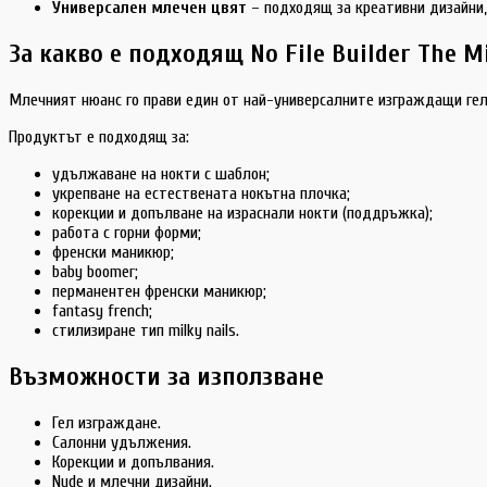
Универсален млечен цвят
– подходящ за креативни дизайни,
За какво е подходящ No File Builder The M
Млечният нюанс го прави един от най-универсалните изграждащи гело
Продуктът е подходящ за:
удължаване на нокти с шаблон;
укрепване на естествената нокътна плочка;
корекции и допълване на израснали нокти (поддръжка);
работа с горни форми;
френски маникюр;
baby boomer;
перманентен френски маникюр;
fantasy french;
стилизиране тип milky nails.
Възможности за използване
Гел изграждане.
Салонни удължения.
Корекции и допълвания.
Nude и млечни дизайни.