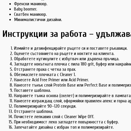
Френски маникюр.
Baby boomer.
Сватбен маникюр.
Минималистични дизайни.
Инструкции за работа – удължав
Измийте и дезинфекцирайте ръцете си и поставете ръкавици.
Оценете състоянието на ръцете и ноктите на клиента.
Обработете кутикулите с избутвач или дървена пръчица.
Загладете нокътната плочка с пила 180 grit, буфер или накрай
Отстранете праха с четка за прах.
Обезмаслете плочката с Cleaner 1.
Нанесете Acid Free Primer или Acid Primer.
Нанесете тънък слой Protein Base или Perfect Base и полимериз
Поставете шаблона.
Направете тънка основа (скелет) и полимеризирайте в лампата
Нанесете изграждащ слой, оформяйки правилен апекс и горна ар
Полимеризирайте 90–120 секунди.
Отстранете шаблона.
Почистете лепкавия слой с Cleaner Wipe Off.
При необходимост леко загладете повърхността с буфер.
Запечатайте дизайна с избран топ и полимеризирайте.