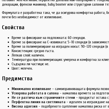
декорации, френски маникюр, baby boomer или структурни салонни те
Формулата е разработена така, че да осигурява комфортна работа, б
почти без необходимост от изпиляване.
Свойства
Време за фиксиране на подложката: 60 секунди.
Време за фиксиране на C-извивката: 5–10 секунди (в зависимос
Време за полимеризиране на изграден нокът: 90–120 секунди (в
Консистенция: средно гъста.
Лепкав слой: наличен.
Температура при полимеризация: умерена и комфортна за клие
Съдържа ли частици: не.
Цвят: млечен.
Предимства
Минимално изпиляване
– самоизравняващата формула позвол
Ускорява работата в салона
– намалява времето за подготов
Не се разтича към страничните стени
– продуктът остава с
Перфектна линия на светлината
– идеален за изграждане на
Висока адхезия
– подобреното сцепление намалява риска от 