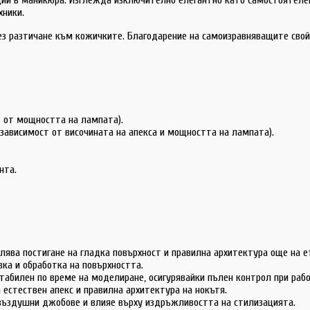
хники.
ез разтичане към кожичките. Благодарение на самоизравняващите свой
т от мощността на лампата).
 зависимост от височината на апекса и мощността на лампата).
нта.
ява постигане на гладка повърхност и правилна архитектура още на е
ка и обработка на повърхността.
табилен по време на моделиране, осигурявайки пълен контрол при рабо
 естествен апекс и правилна архитектура на нокътя.
въздушни джобове и влияе върху издръжливостта на стилизацията.