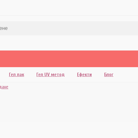
Гел лак
Гел UV метод
Ефекти
Блог
дане