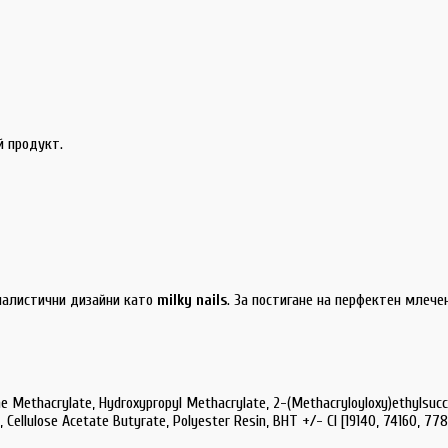
й продукт.
малистични дизайни като
milky nails
. За постигане на перфектен млеч
 Methacrylate, Hydroxypropyl Methacrylate, 2-(Methacryloyloxy)ethylsuccina
, Cellulose Acetate Butyrate, Polyester Resin, BHT +/- CI
[19140, 74160, 77