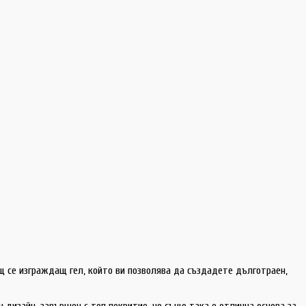
 се изграждащ гел, който ви позволява да създадете дълготраен,
изайн, завършен с топ покритие, но също така е отлична основа за