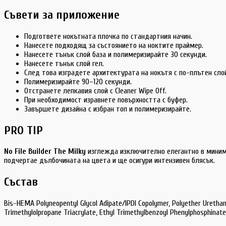
Съвети за приложение
Подгответе нокътната плочка по стандартния начин.
Нанесете подходящ за състоянието на ноктите праймер.
Нанесете тънък слой база и полимеризирайте 30 секунди.
Нанесете тънък слой гел.
След това изградете архитектурата на нокътя с по-плътен сло
Полимеризирайте 90–120 секунди.
Отстранете лепкавия слой с Cleaner Wipe Off.
При необходимост изравнете повърхността с буфер.
Завършете дизайна с избран топ и полимеризирайте.
PRO TIP
No File Builder The Milky
изглежда изключително елегантно в мини
подчертае дълбочината на цвета и ще осигури интензивен блясък.
Състав
Bis-HEMA Polyneopentyl Glycol Adipate/IPDI Copolymer, Polyether Urethane
Trimethylolpropane Triacrylate, Ethyl Trimethylbenzoyl Phenylphosphinate