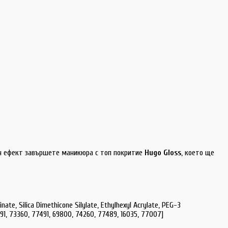
ен ефект завършете маникюра с топ покритие
Hugo Gloss
, което ще
te, Silica Dimethicone Silylate, Ethylhexyl Acrylate, PEG-3
891, 73360, 77491, 69800, 74260, 77489, 16035, 77007]