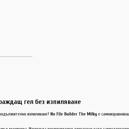
зграждащ гел без изпиляване
 продължително изпиляване?
No File Builder The Milky
е самоизравняващ
и в маникюра. Изглежда изключително елегантно като самостоятелен д