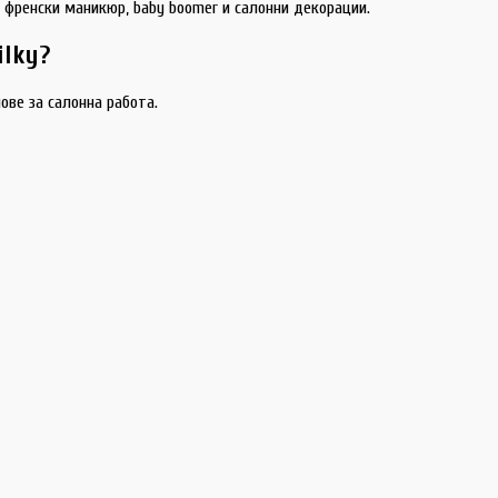
 френски маникюр, baby boomer и салонни декорации.
ilky?
ве за салонна работа.