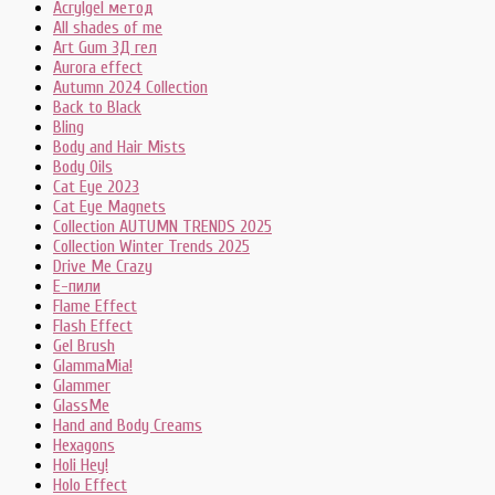
Acrylgel метод
All shades of me
Art Gum 3Д гел
Aurora effect
Autumn 2024 Collection
Back to Black
Bling
Body and Hair Mists
Body Oils
Cat Eye 2023
Cat Eye Magnets
Collection AUTUMN TRENDS 2025
Collection Winter Trends 2025
Drive Me Crazy
E-пили
Flame Effect
Flash Effect
Gel Brush
GlammaMia!
Glammer
GlassMe
Hand and Body Creams
Hexagons
Holi Hey!
Holo Effect