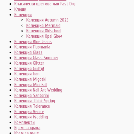
Класически цветове лак Fast Dry
Клещи
Колекции
Колекция Autumn 2023
Колекция Mermaid
Колекция Oldschool
Колекция Opal Glow
Колекция Blue Jeans
Колекция Fluomania
Колекция Glass
Колекция Glass Summer
Колекция Glitter
Колекция Guilty!
Колекция Iron
Колекция Migotki
Колекция Mini Fall
Колекция Nail Art Wedding
Колекция Santorini
Колекция Think Spring
Колекция Tolerance
Колекция Venice
Колекция Wedding
Комплекти
Крем за крака
Крем за ръце