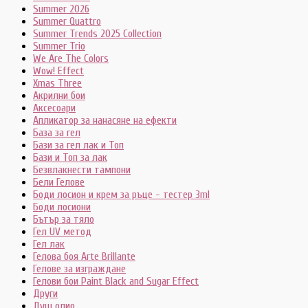
Summer 2026
Summer Quattro
Summer Trends 2025 Collection
Summer Trio
We Are The Colors
Wow! Effect
Xmas Three
Акрилни бои
Аксесоари
Апликатор за нанасяне на ефекти
База за гел
Бази за гел лак и Топ
Бази и Топ за лак
Безвлакнести тампони
Бели Гелове
Боди лосион и крем за ръце - тестер 3ml
Боди лосиони
Бътър за тяло
Гел UV метод
Гел лак
Гелова боя Arte Brillante
Гелове за изграждане
Гелови бои Paint Black and Sugar Effect
Други
Душ олио