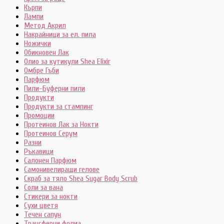
Кърпи
Лампи
Метод Акрил
Накрайници за ел. пила
Ножички
Обикновен Лак
Олио за кутикули Shea Elixir
Омбре Гъби
Парфюм
Пили-Буферни пили
Продукти
Продукти за стампинг
Промоции
Протеинов Лак за Нокти
Протеинов Серум
Разни
Ръкавици
Салонен Парфюм
Самонивелиращи гелове
Скраб за тяло Shea Sugar Body Scrub
Соли за вана
Стикери за нокти
Сухи цветя
Течен сапун
Трансферни фолиа