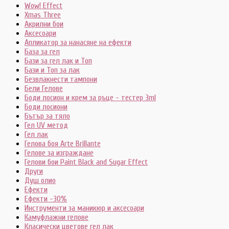
Wow! Effect
Xmas Three
Акрилни бои
Аксесоари
Апликатор за нанасяне на ефекти
База за гел
Бази за гел лак и Топ
Бази и Топ за лак
Безвлакнести тампони
Бели Гелове
Боди лосион и крем за ръце - тестер 3ml
Боди лосиони
Бътър за тяло
Гел UV метод
Гел лак
Гелова боя Arte Brillante
Гелове за изграждане
Гелови бои Paint Black and Sugar Effect
Други
Душ олио
Ефекти
Ефекти -30%
Инструменти за маникюр и аксесоари
Камуфлажни гелове
Класически цветове гел лак