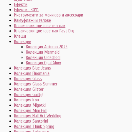
Ефекти
Ефекти -30%
Инструменти за маникюр и аксесоари
Камуфлажни гелове
Класически цветове гел лак
Класически цветове лак Fast Dry
Клещи
Колекции
Колекция Autumn 2023
Колекция Mermaid
Колекция Oldschool
Колекция Opal Glow
Колекция Blue Jeans
Колекция Fluomania
Колекция Glass
Колекция Glass Summer
Колекция Glitter
Колекция Guilty!
Колекция Iron
Колекция Migotki
Колекция Mini Fall
Колекция Nail Art Wedding
Колекция Santorini
Колекция Think Spring
Колекция Tolerance