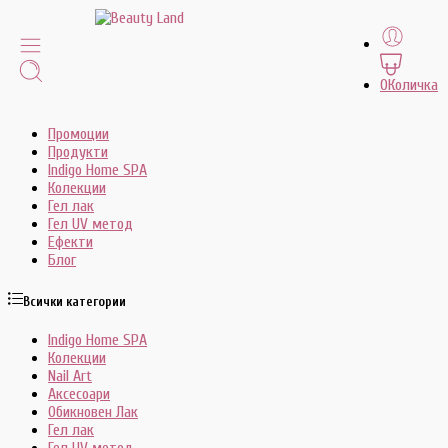
0
Количка
Промоции
Продукти
Indigo Home SPA
Колекции
Гел лак
Гел UV метод
Ефекти
Блог
Всички категории
Indigo Home SPA
Колекции
Nail Art
Аксесоари
Обикновен Лак
Гел лак