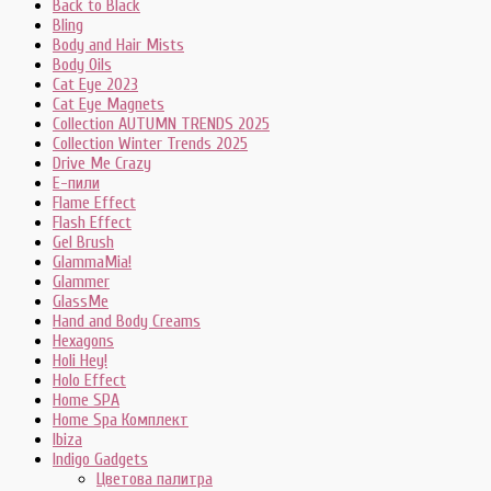
Back to Black
Bling
Body and Hair Mists
Body Oils
Cat Eye 2023
Cat Eye Magnets
Collection AUTUMN TRENDS 2025
Collection Winter Trends 2025
Drive Me Crazy
E-пили
Flame Effect
Flash Effect
Gel Brush
GlammaMia!
Glammer
GlassMe
Hand and Body Creams
Hexagons
Holi Hey!
Holo Effect
Home SPA
Home Spa Комплект
Ibiza
Indigo Gadgets
Цветова палитра