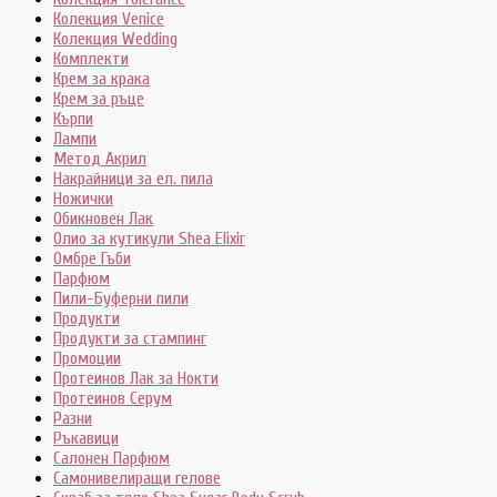
Колекция Venice
Колекция Wedding
Комплекти
Крем за крака
Крем за ръце
Кърпи
Лампи
Метод Акрил
Накрайници за ел. пила
Ножички
Обикновен Лак
Олио за кутикули Shea Elixir
Омбре Гъби
Парфюм
Пили-Буферни пили
Продукти
Продукти за стампинг
Промоции
Протеинов Лак за Нокти
Протеинов Серум
Разни
Ръкавици
Салонен Парфюм
Самонивелиращи гелове