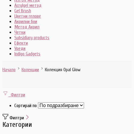
Гел UV метод
Acrylgel метод
Gel Brush
Цветни гелове
Акрилни бои
Метод Акрил
Четки
Subsidiary products
Ефекти
Уреди
Indigo Gadgets
Начало
Колекции
Колекция Opal Glow
Филтри
Сортирай по
Филтри
Категории