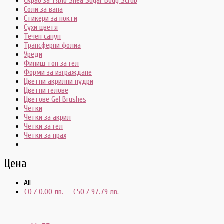
Скраб за тяло Shea Sugar Body Scrub
Соли за вана
Стикери за нокти
Сухи цветя
Течен сапун
Трансферни фолиа
Уреди
Финиш топ за гел
Форми за изграждане
Цветни акрилни пудри
Цветни гелове
Цветове Gel Brushes
Четки
Четки за акрил
Четки за гел
Четки за прах
Цена
All
€
0
/ 0.00 лв.
—
€
50
/ 97.79 лв.