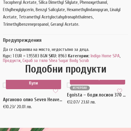
Tocopheryl Acetate, Silica Dimethyl Silylate, Phenoxyethanol,
Ethylhexylglycerin, Benzyl Salicylate, Hexamethylindanopyran, Linalyl
Acetate, Tetramethyl Acetyloctahydronaphthalenes,
Trimethylbenzenepropanol, Geranyl Acetate.
Предупреждения
Да се съхранява на място, недостъпно за деца.
Курс: 1 EUR = 1.95583 BGN
SKU:
8963
Категории:
Indigo Home SPA
,
Продукти
,
Скраб за тяло Shea Sugar Body Scrub
Подобни продукти
Още
Купи
ИЗЧЕРПАН
Egoista – боди лосион 370 мл.
Арганово олио Seven Heaven Bling-Bling 100 мл.
€
12.07
/ 23.61 лв.
€
10.23
/ 20.01 лв.