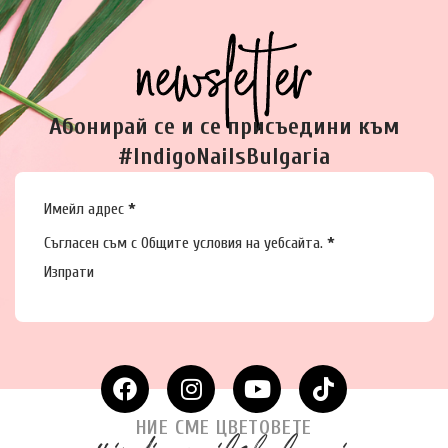
Абонирай се и се присъедини към
#IndigoNailsBulgaria
Section
Имейл адрес
*
Съгласен съм с
Общите условия
на уебсайта.
*
Изпрати
НИЕ СМЕ ЦВЕТОВЕТЕ