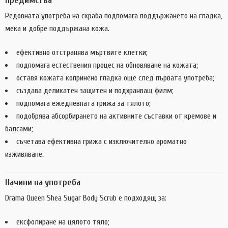
Предимства
Редовната употреба на скраба подпомага поддържането на гладка,
мека и добре поддържана кожа.
ефективно отстранява мъртвите клетки;
подпомага естествения процес на обновяване на кожата;
оставя кожата копринено гладка още след първата употреба;
създава деликатен защитен и подхранващ филм;
подпомага ежедневната грижа за тялото;
подобрява абсорбирането на активните съставки от кремове и
балсами;
съчетава ефективна грижа с изключително ароматно
изживяване.
Начини на употреба
Drama Queen Shea Sugar Body Scrub е подходящ за:
ексфолиране на цялото тяло;