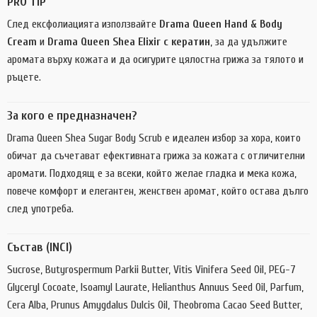
PRO TIP
След ексфолиацията използвайте
Drama Queen Hand & Body
Cream
и
Drama Queen Shea Elixir с кератин
, за да удължите
аромата върху кожата и да осигурите цялостна грижа за тялото и
ръцете.
За кого е предназначен?
Drama Queen Shea Sugar Body Scrub е идеален избор за хора, които
обичат да съчетават ефективната грижа за кожата с отличителни
аромати. Подходящ е за всеки, който желае гладка и мека кожа,
повече комфорт и елегантен, женствен аромат, който остава дълго
след употреба.
Състав (INCI)
Sucrose, Butyrospermum Parkii Butter, Vitis Vinifera Seed Oil, PEG-7
Glyceryl Cocoate, Isoamyl Laurate, Helianthus Annuus Seed Oil, Parfum,
Cera Alba, Prunus Amygdalus Dulcis Oil, Theobroma Cacao Seed Butter,