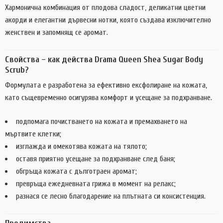
Хармонична комбинация от плодова сладост, деликатни цветни
акорди и елегантни дървесни нотки, която създава изключително
женствен и запомнящ се аромат.
Свойства – как действа Drama Queen Shea Sugar Body
Scrub?
Формулата е разработена за ефективно ексфолиране на кожата,
като същевременно осигурява комфорт и усещане за подхранване.
подпомага почистването на кожата и премахването на
мъртвите клетки;
изглажда и омекотява кожата на тялото;
оставя приятно усещане за подхранване след баня;
обгръща кожата с дълготраен аромат;
превръща ежедневната грижа в момент на релакс;
разнася се лесно благодарение на плътната си консистенция.