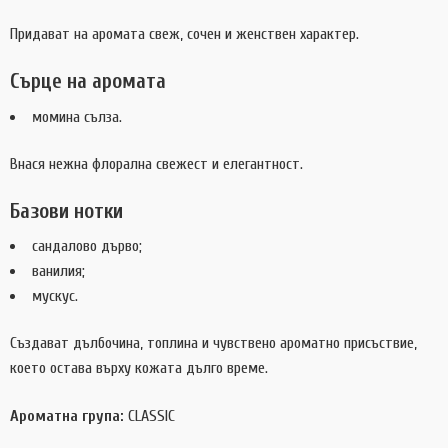
Придават на аромата свеж, сочен и женствен характер.
Сърце на аромата
момина сълза.
Внася нежна флорална свежест и елегантност.
Базови нотки
сандалово дърво;
ванилия;
мускус.
Създават дълбочина, топлина и чувствено ароматно присъствие,
което остава върху кожата дълго време.
Ароматна група:
CLASSIC