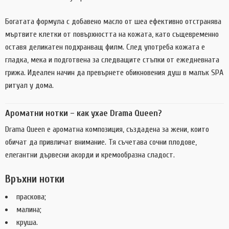
Богатата формула с добавено масло от шеа ефективно отстранява
мъртвите клетки от повърхността на кожата, като същевременно
оставя деликатен подхранващ филм. След употреба кожата е
гладка, мека и подготвена за следващите стъпки от ежедневната
грижа. Идеален начин да превърнете обикновения душ в малък SPA
ритуал у дома.
Ароматни нотки – как ухае Drama Queen?
Drama Queen е ароматна композиция, създадена за жени, които
обичат да привличат внимание. Тя съчетава сочни плодове,
елегантни дървесни акорди и кремообразна сладост.
Връхни нотки
праскова;
малина;
круша.