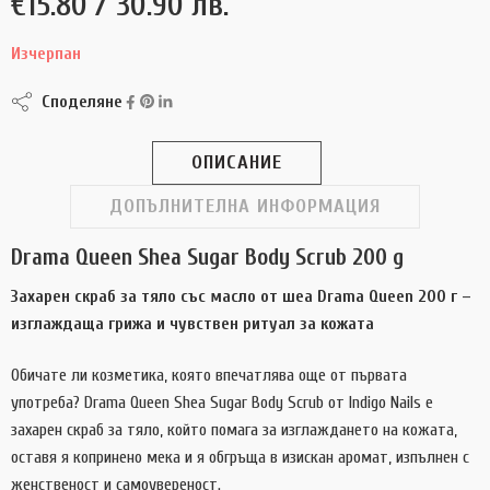
€
15.80
/ 30.90 лв.
Изчерпан
Споделяне
ОПИСАНИЕ
ДОПЪЛНИТЕЛНА ИНФОРМАЦИЯ
Drama Queen Shea Sugar Body Scrub 200 g
Захарен скраб за тяло със масло от шеа Drama Queen 200 г –
изглаждаща грижа и чувствен ритуал за кожата
Обичате ли козметика, която впечатлява още от първата
употреба? Drama Queen Shea Sugar Body Scrub от Indigo Nails е
захарен скраб за тяло, който помага за изглаждането на кожата,
оставя я копринено мека и я обгръща в изискан аромат, изпълнен с
женственост и самоувереност.