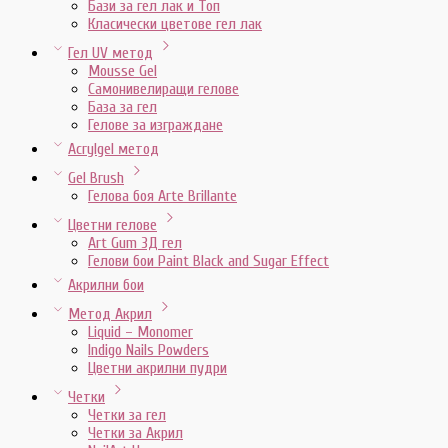
Бази за гел лак и Топ
Класически цветове гел лак
Гел UV метод
Mousse Gel
Самонивелиращи гелове
База за гел
Гелове за изграждане
Acrylgel метод
Gel Brush
Гелова боя Arte Brillante
Цветни гелове
Art Gum 3Д гел
Гелови бои Paint Black and Sugar Effect
Акрилни бои
Метод Акрил
Liquid – Monomer
Indigo Nails Powders
Цветни акрилни пудри
Четки
Четки за гел
Четки за Акрил