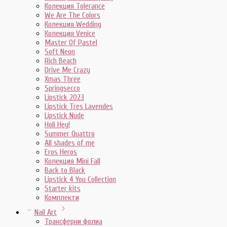
Колекция Tolerance
We Are The Colors
Колекция Wedding
Колекция Venice
Master Of Pastel
Soft Neon
Rich Beach
Drive Me Crazy
Xmas Three
Springsecco
Lipstick 2023
Lipstick Tres Lavendes
Lipstick Nude
Holi Hey!
Summer Quattro
All shades of me
Eros Heros
Колекция Mini Fall
Back to Black
Lipstick 4 You Collection
Starter kits
Комплекти
Nail Art
Трансферни фолиа