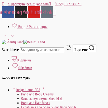
support@mybeautyland.com
(+359) 892 949 291
acebook
Instagram
Youtube
Tiktok
Вход / Регистрация
Search here
Търсене
0
Количка
0
Любими
Всички категории
Indigo Home SPA
Hand and Body Creams
Олио за кутикули Shea Elixir
Body and Hair Mists
Скраб за тяло Shea Sugar Body Scrub