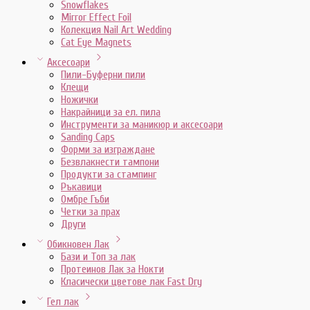
Snowflakes
Mirror Effect Foil
Колекция Nail Art Wedding
Cat Eye Magnets
Аксесоари
Пили-Буферни пили
Клещи
Ножички
Накрайници за ел. пила
Инструменти за маникюр и аксесоари
Sanding Caps
Форми за изграждане
Безвлакнести тампони
Продукти за стампинг
Ръкавици
Омбре Гъби
Четки за прах
Други
Обикновен Лак
Бази и Топ за лак
Протеинов Лак за Нокти
Класически цветове лак Fast Dry
Гел лак