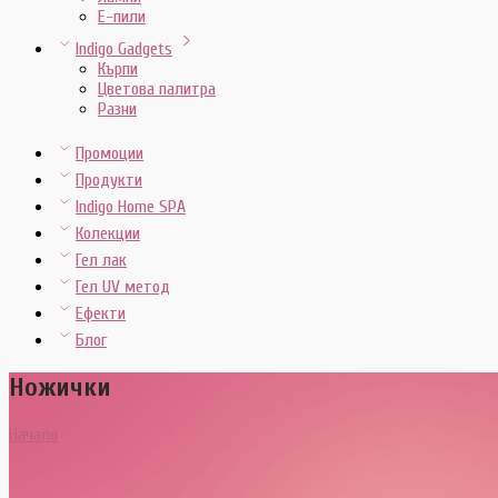
E-пили
Indigo Gadgets
Кърпи
Цветова палитра
Разни
Промоции
Продукти
Indigo Home SPA
Колекции
Гел лак
Гел UV метод
Ефекти
Блог
Ножички
Начало