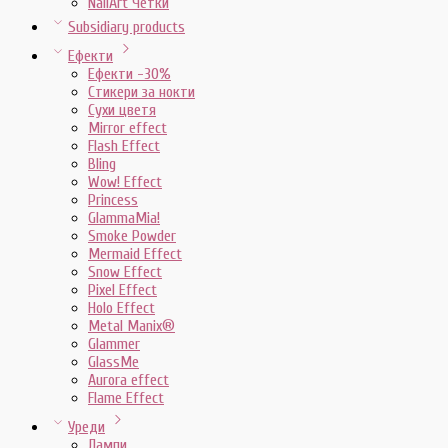
NailArt Четки
Subsidiary products
Ефекти
Ефекти -30%
Стикери за нокти
Сухи цветя
Mirror effect
Flash Effect
Bling
Wow! Effect
Princess
GlammaMia!
Smoke Powder
Mermaid Effect
Snow Effect
Pixel Effect
Holo Effect
Metal Manix®
Glammer
GlassMe
Aurora effect
Flame Effect
Уреди
Лампи