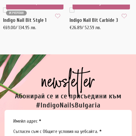
Още
Купи
ИЗЧЕРПАН
Indigo Nail Bit Style 1
Indigo Nail Bit Carbide 3
€
69.00
/ 134.95 лв.
€
26.89
/ 52.59 лв.
Абонирай се и се присъедини към
#IndigoNailsBulgaria
Section
Имейл адрес
*
Съгласен съм с
Общите условия
на уебсайта.
*