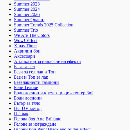
Summer 2023
Summer 2024
Summer 2026
Summer Quattro
Summer Trends 2025 Collection
Summer Trio
We Are The Colors
Wow! Effect
Xmas Three
Акрилни бои
Аксесоари
Апликатор за нанасяне на ефекти
База за гел
Бази за гел лак и Топ
Бази и Топ за лак
Безвлакнести тампони
Бели Гелове
Боди лосион и крем за ръце - тестер 3ml
Боди лосиони
Бътър за тяло
Гел UV метод
Гел лак
Гелова боя Arte Brillante
Гелове за изграждане
Гелови бои Paint Black and Sugar Effect