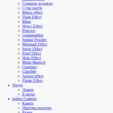
Стикери за нокти
Сухи цветя
Mirror effect
Flash Effect
Bling
Wow! Effect
Princess
GlammaMia!
Smoke Powder
Mermaid Effect
Snow Effect
Pixel Effect
Holo Effect
Metal Manix®
Glammer
GlassMe
Aurora effect
Flame Effect
Уреди
Лампи
E-пили
Indigo Gadgets
Кърпи
Цветова палитра
Разни