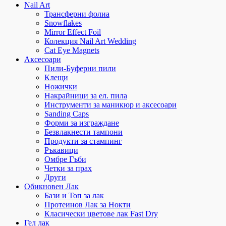
Nail Art
Трансферни фолиа
Snowflakes
Mirror Effect Foil
Колекция Nail Art Wedding
Cat Eye Magnets
Аксесоари
Пили-Буферни пили
Клещи
Ножички
Накрайници за ел. пила
Инструменти за маникюр и аксесоари
Sanding Caps
Форми за изграждане
Безвлакнести тампони
Продукти за стампинг
Ръкавици
Омбре Гъби
Четки за прах
Други
Обикновен Лак
Бази и Топ за лак
Протеинов Лак за Нокти
Класически цветове лак Fast Dry
Гел лак