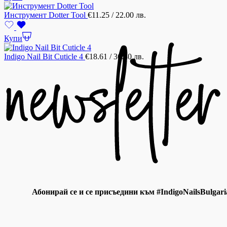
Инструмент Dotter Tool
€
11.25
/ 22.00 лв.
Купи
Indigo Nail Bit Cuticle 4
€
18.61
/ 36.40 лв.
Абонирай се и се присъедини към #IndigoNailsBulgari