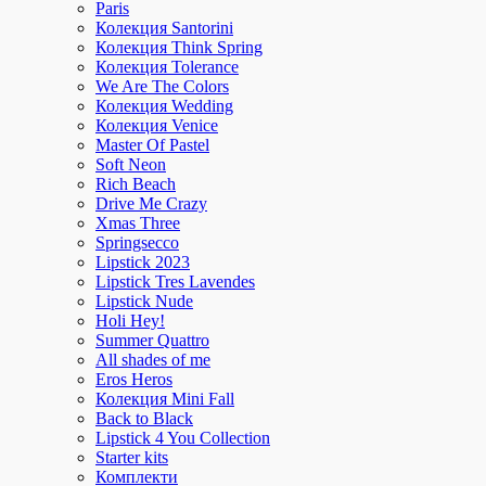
Paris
Колекция Santorini
Колекция Think Spring
Колекция Tolerance
We Are The Colors
Колекция Wedding
Колекция Venice
Master Of Pastel
Soft Neon
Rich Beach
Drive Me Crazy
Xmas Three
Springsecco
Lipstick 2023
Lipstick Tres Lavendes
Lipstick Nude
Holi Hey!
Summer Quattro
All shades of me
Eros Heros
Колекция Mini Fall
Back to Black
Lipstick 4 You Collection
Starter kits
Комплекти