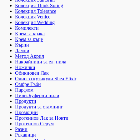
Колекция Think Spring
Колекция Tolerance
Колекция Venice
Колекция Wedding
Комплекти
Крем за крака
Крем за ръце
Кърпи
Лампи
Метод Акрил
Накрайници за ел. пила
Ножички
Обикновен Лак
Олио за кутикули Shea Elixir
Омбре Гъби
Парфюм
Пили-Буферни пили
Продукти
Продукти за стампинг
Промоции
Протеинов Лак за Нокти
Протеинов Серум
Разни
Ръкавици