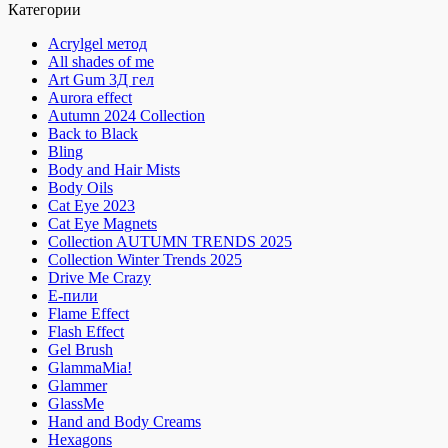
Категории
Acrylgel метод
All shades of me
Art Gum 3Д гел
Aurora effect
Autumn 2024 Collection
Back to Black
Bling
Body and Hair Mists
Body Oils
Cat Eye 2023
Cat Eye Magnets
Collection AUTUMN TRENDS 2025
Collection Winter Trends 2025
Drive Me Crazy
E-пили
Flame Effect
Flash Effect
Gel Brush
GlammaMia!
Glammer
GlassMe
Hand and Body Creams
Hexagons