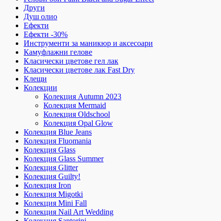
Други
Душ олио
Ефекти
Ефекти -30%
Инструменти за маникюр и аксесоари
Камуфлажни гелове
Класически цветове гел лак
Класически цветове лак Fast Dry
Клещи
Колекции
Колекция Autumn 2023
Колекция Mermaid
Колекция Oldschool
Колекция Opal Glow
Колекция Blue Jeans
Колекция Fluomania
Колекция Glass
Колекция Glass Summer
Колекция Glitter
Колекция Guilty!
Колекция Iron
Колекция Migotki
Колекция Mini Fall
Колекция Nail Art Wedding
Колекция Santorini