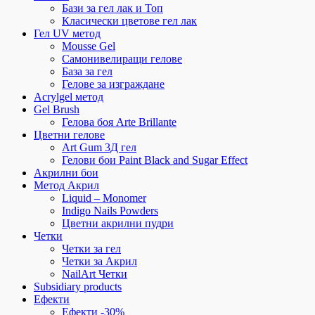
Бази за гел лак и Топ
Класически цветове гел лак
Гел UV метод
Mousse Gel
Самонивелиращи гелове
База за гел
Гелове за изграждане
Acrylgel метод
Gel Brush
Гелова боя Arte Brillante
Цветни гелове
Art Gum 3Д гел
Гелови бои Paint Black and Sugar Effect
Акрилни бои
Метод Акрил
Liquid – Monomer
Indigo Nails Powders
Цветни акрилни пудри
Четки
Четки за гел
Четки за Акрил
NailArt Четки
Subsidiary products
Ефекти
Ефекти -30%