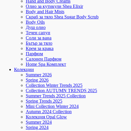
Hand and Body Creams
Олио за кутикули Shea Elixir
Body and Hair Mists
Скраб за тяло Shea Sugar Body Scrub
Body Oils
Душ олио
Течен сапун
Соли за вана
Бътър за тяло
Крем за крака
Парфюм
Салонен Парфюм
Home Spa Комплект
Колекции
Summer 2026
Spring 2026
Collection Winter Trends 2025
Collection AUTUMN TRENDS 2025
Summer Trends 2025 Collection
Spring Trends 2025
Mini Collection Winter 2024
Autumn 2024 Collection
Колекция Opal Glow
Summer 2024
Spring 2024