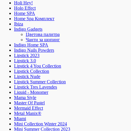
Holi Hey!
Holo Effect
Home SPA
Home Spa Комплект
Ibiza
Indigo Gadgets
Цветова палитра
Чанти за шопинг
Indigo Home SPA
Indigo Nails Powders
Lipstick 2023
Lipstick 3.0
Lipstick 4 You Collection
Lipstick Collection
Lipstick Nude
Lipstick Summer Collection
Lipstick Tres Lavendes
Liquid - Monomer
Mama Style
Master Of Pastel
Mermaid Effect
Metal Manix®
Miami
Mini Collection Winter 2024
Mini Summer Collection 2023