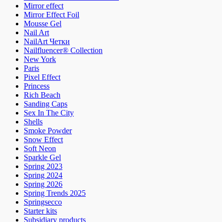
Mirror effect
Mirror Effect Foil
Mousse Gel
Nail Art
NailArt Четки
Nailfluencer® Collection
New York
Paris
Pixel Effect
Princess
Rich Beach
Sanding Caps
Sex In The City
Shells
Smoke Powder
Snow Effect
Soft Neon
Sparkle Gel
Spring 2023
Spring 2024
Spring 2026
Spring Trends 2025
Springsecco
Starter kits
Subsidiary products