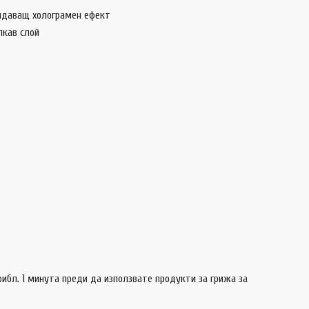
ридаващ холограмен ефект
ой
ибл. 1 минута преди да използвате продукти за грижа за