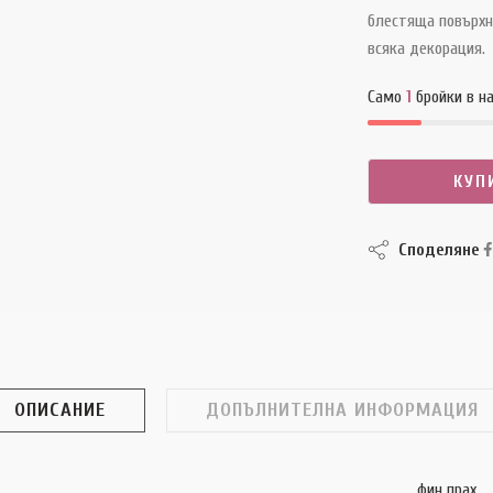
блестяща повърхно
всяка декорация.
Само
1
бройки в н
КУП
Споделяне
ОПИСАНИЕ
ДОПЪЛНИТЕЛНА ИНФОРМАЦИЯ
н прах