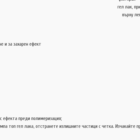
асяне
гел лак, п
 лепкав сл
е и за захарен ефект
 с ефекта преди полимеризация;
мпа топ гел лака, отстранете излишните частици с четка. Изчакайте пр