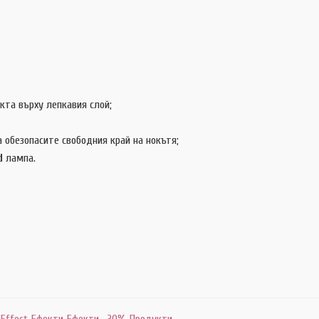
кта върху лепкавия слой;
а обезопасите свободния край на нокътя;
d
лампа.
 Effect
,
Ефекти
,
Ефекти -30%
,
Продукти