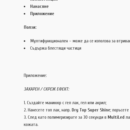
Нан
Приложение
върху
Ползи:
Мултифункционален – може да се използва за втриван
Съдържа блестящи частици
Приложение:
ЗАХАРЕН / СКРЕЖ ЕФЕКТ:
Създайте маникюр с гел лак, гел или акрил;
Нанесете топ лак, напр.
Dry Top Super Shine
; поръсете
След като полимеризирате за 30 секунди в
MultiLed
ла
кожата.