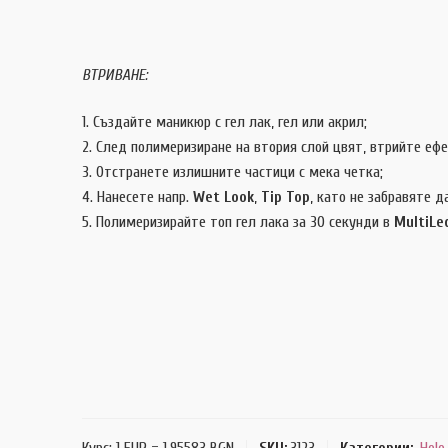
ВТРИВАНЕ:
Създайте маникюр с гел лак, гел или акрил;
След полимеризиране на втория слой цвят, втрийте ефе
Отстранете излишните частици с мека четка;
Нанесете напр.
Wet Look
,
Tip Top
, като не забравяте д
Полимеризирайте топ гел лака за 30 секунди в
MultiLe
Курс: 1 EUR = 1.95583 BGN
SKU:
3123
Категории:
Holo