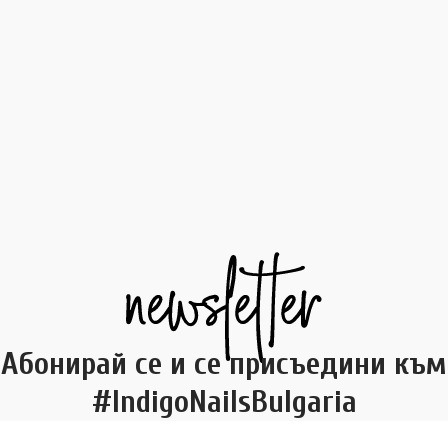
Абонирай се и се присъедини към
#IndigoNailsBulgaria