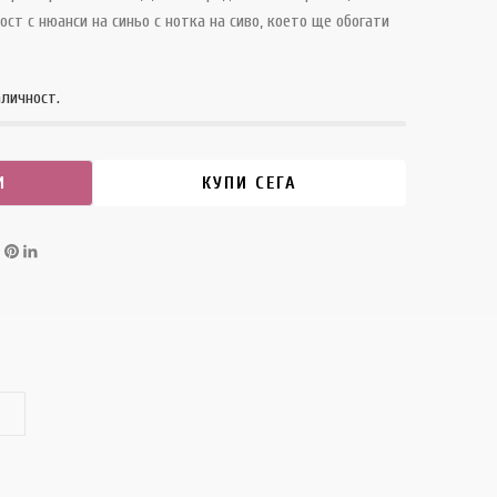
ст с нюанси на синьо с нотка на сиво, което ще обогати
аличност.
И
КУПИ СЕГА