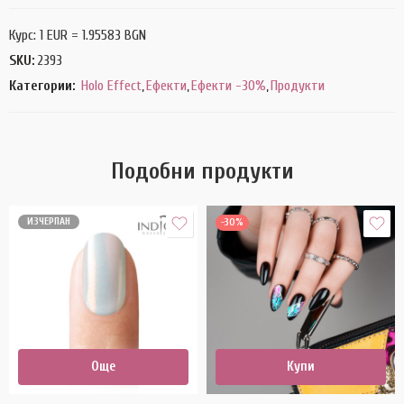
Курс: 1 EUR = 1.95583 BGN
SKU:
2393
Категории:
Holo Effect
,
Ефекти
,
Ефекти -30%
,
Продукти
Подобни продукти
ИЗЧЕРПАН
-30%
Още
Купи