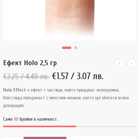
Ефект Holo 2,5 гр
€
1.57
/ 3.07 лв.
€
2.25
/ 4.40 лв.
Holo Effect
е ефект с частици, които придават холограмна,
блестяща повърхност с ментови нюанси, което ще обогати всяка
декорация.
Само
10
бройки в наличност.