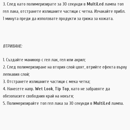
След като полимеризирате за 30 секунди в
MultiLed
лампа топ
гел лака, отстранете излишните частици с четка. Изчакайте прибл.
1 минута преди да използвате продукти за грижа за кожата.
ВТРИВАНЕ:
Създайте маникюр с гел лак, гел или акрил;
След полимеризиране на втория слой цвят, втрийте ефекта върху
лепкавия слой;
Отстранете излишните частици с мека четка;
Нанесете напр.
Wet Look
,
Tip Top
, като не забравяте да
обезопасите свободния край на нокътя;
Полимеризирайте топ гел лака за 30 секунди в
MultiLed
лампа.