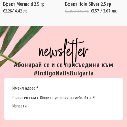
Ефект Mermaid 2,5 гр
Ефект Holo Silver 2,5 гр
€
2.26
/ 4.42 лв.
€
1.57
/ 3.07 лв.
€
2.25
/ 4.40 лв.
Абонирай се и се присъедини към
#IndigoNailsBulgaria
Section
Имейл адрес
*
Съгласен съм с
Общите условия
на уебсайта.
*
Изпрати