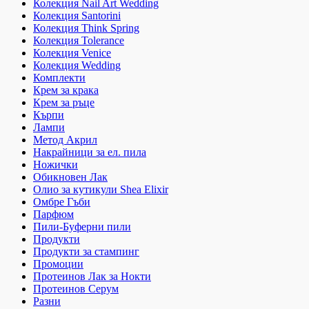
Колекция Nail Art Wedding
Колекция Santorini
Колекция Think Spring
Колекция Tolerance
Колекция Venice
Колекция Wedding
Комплекти
Крем за крака
Крем за ръце
Кърпи
Лампи
Метод Акрил
Накрайници за ел. пила
Ножички
Обикновен Лак
Олио за кутикули Shea Elixir
Омбре Гъби
Парфюм
Пили-Буферни пили
Продукти
Продукти за стампинг
Промоции
Протеинов Лак за Нокти
Протеинов Серум
Разни