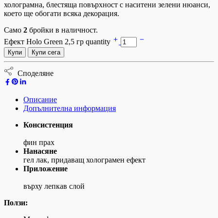
холограмна, блестяща повърхност с наситени зелени нюанси,
което ще обогати всяка декорация.
Само
2
бройки в наличност.
Ефект Holo Green 2,5 гр quantity
Купи
Купи сега
Споделяне
Описание
Допълнителна информация
Консистенция
фин прах
Нана
гел лак, придаващ холограмен ефект
Приложение
върху лепкав слой
Ползи: