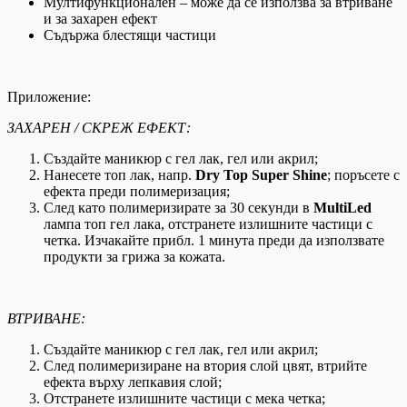
Мултифункционален – може да се използва за втриване
и за захарен ефект
Съдържа блестящи частици
Приложение:
ЗАХАРЕН / СКРЕЖ ЕФЕКТ:
Създайте маникюр с гел лак, гел или акрил;
Нанесете топ лак, напр.
Dry Top Super Shine
; поръсете с
ефекта преди полимеризация;
След като полимеризирате за 30 секунди в
MultiLed
лампа топ гел лака, отстранете излишните частици с
четка. Изчакайте прибл. 1 минута преди да използвате
продукти за грижа за кожата.
ВТРИВАНЕ:
Създайте маникюр с гел лак, гел или акрил;
След полимеризиране на втория слой цвят, втрийте
ефекта върху лепкавия слой;
Отстранете излишните частици с мека четка;