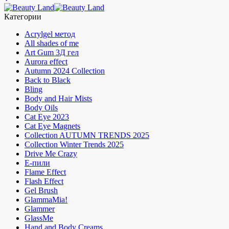
Категории
Acrylgel метод
All shades of me
Art Gum 3Д гел
Aurora effect
Autumn 2024 Collection
Back to Black
Bling
Body and Hair Mists
Body Oils
Cat Eye 2023
Cat Eye Magnets
Collection AUTUMN TRENDS 2025
Collection Winter Trends 2025
Drive Me Crazy
E-пили
Flame Effect
Flash Effect
Gel Brush
GlammaMia!
Glammer
GlassMe
Hand and Body Creams