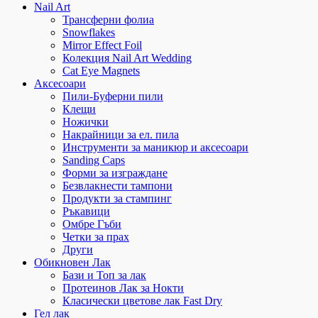
Nail Art
Трансферни фолиа
Snowflakes
Mirror Effect Foil
Колекция Nail Art Wedding
Cat Eye Magnets
Аксесоари
Пили-Буферни пили
Клещи
Ножички
Накрайници за ел. пила
Инструменти за маникюр и аксесоари
Sanding Caps
Форми за изграждане
Безвлакнести тампони
Продукти за стампинг
Ръкавици
Омбре Гъби
Четки за прах
Други
Обикновен Лак
Бази и Топ за лак
Протеинов Лак за Нокти
Класически цветове лак Fast Dry
Гел лак