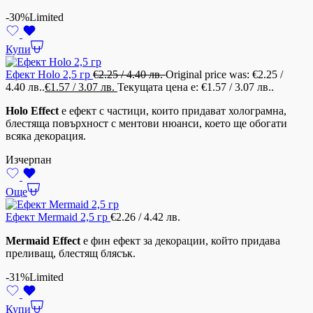
-30%
Limited
Купи
Ефект Holo 2,5 гр
€
2.25
/ 4.40 лв.
Original price was: €2.25 /
4.40 лв..
€
1.57
/ 3.07 лв.
Текущата цена е: €1.57 / 3.07 лв..
Holo Effect
е ефект с частици, които придават холограмна,
блестяща повърхност с ментови нюанси, което ще обогати
всяка декорация.
Изчерпан
Още
Ефект Mermaid 2,5 гр
€
2.26
/ 4.42 лв.
Mermaid Effect
е фин ефект за декорации, който придава
преливащ, блестящ блясък.
-31%
Limited
Купи