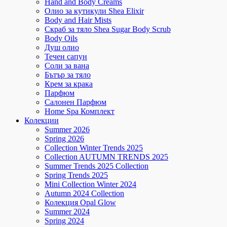
Hand and Body Creams
Олио за кутикули Shea Elixir
Body and Hair Mists
Скраб за тяло Shea Sugar Body Scrub
Body Oils
Душ олио
Течен сапун
Соли за вана
Бътър за тяло
Крем за крака
Парфюм
Салонен Парфюм
Home Spa Комплект
Колекции
Summer 2026
Spring 2026
Collection Winter Trends 2025
Collection AUTUMN TRENDS 2025
Summer Trends 2025 Collection
Spring Trends 2025
Mini Collection Winter 2024
Autumn 2024 Collection
Колекция Opal Glow
Summer 2024
Spring 2024