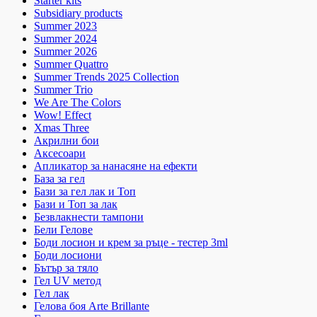
Starter kits
Subsidiary products
Summer 2023
Summer 2024
Summer 2026
Summer Quattro
Summer Trends 2025 Collection
Summer Trio
We Are The Colors
Wow! Effect
Xmas Three
Акрилни бои
Аксесоари
Апликатор за нанасяне на ефекти
База за гел
Бази за гел лак и Топ
Бази и Топ за лак
Безвлакнести тампони
Бели Гелове
Боди лосион и крем за ръце - тестер 3ml
Боди лосиони
Бътър за тяло
Гел UV метод
Гел лак
Гелова боя Arte Brillante