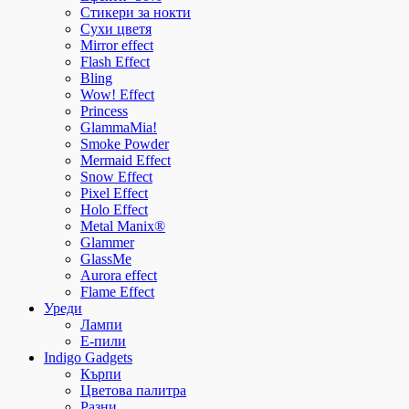
Стикери за нокти
Сухи цветя
Mirror effect
Flash Effect
Bling
Wow! Effect
Princess
GlammaMia!
Smoke Powder
Mermaid Effect
Snow Effect
Pixel Effect
Holo Effect
Metal Manix®
Glammer
GlassMe
Aurora effect
Flame Effect
Уреди
Лампи
E-пили
Indigo Gadgets
Кърпи
Цветова палитра
Разни