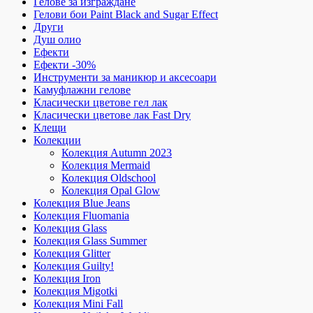
Гелове за изграждане
Гелови бои Paint Black and Sugar Effect
Други
Душ олио
Ефекти
Ефекти -30%
Инструменти за маникюр и аксесоари
Камуфлажни гелове
Класически цветове гел лак
Класически цветове лак Fast Dry
Клещи
Колекции
Колекция Autumn 2023
Колекция Mermaid
Колекция Oldschool
Колекция Opal Glow
Колекция Blue Jeans
Колекция Fluomania
Колекция Glass
Колекция Glass Summer
Колекция Glitter
Колекция Guilty!
Колекция Iron
Колекция Migotki
Колекция Mini Fall