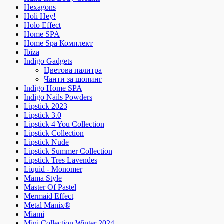
Hexagons
Holi Hey!
Holo Effect
Home SPA
Home Spa Комплект
Ibiza
Indigo Gadgets
Цветова палитра
Чанти за шопинг
Indigo Home SPA
Indigo Nails Powders
Lipstick 2023
Lipstick 3.0
Lipstick 4 You Collection
Lipstick Collection
Lipstick Nude
Lipstick Summer Collection
Lipstick Tres Lavendes
Liquid - Monomer
Mama Style
Master Of Pastel
Mermaid Effect
Metal Manix®
Miami
Mini Collection Winter 2024