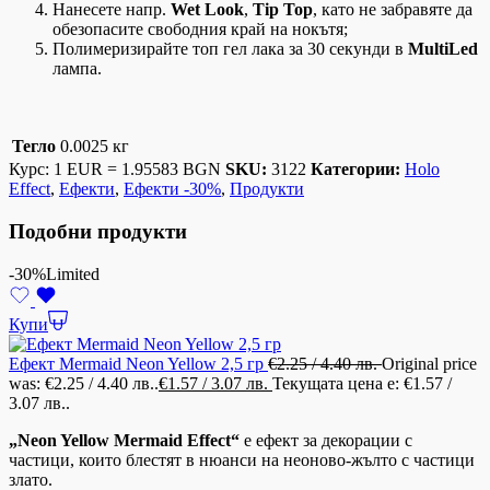
Нанесете напр.
Wet Look
,
Tip Top
, като не забравяте да
обезопасите свободния край на нокътя;
Полимеризирайте топ гел лака за 30 секунди в
MultiLed
лампа.
Тегло
0.0025 кг
Курс: 1 EUR = 1.95583 BGN
SKU:
3122
Категории:
Holo
Effect
,
Ефекти
,
Ефекти -30%
,
Продукти
Подобни продукти
-30%
Limited
Купи
Ефект Mermaid Neon Yellow 2,5 гр
€
2.25
/ 4.40 лв.
Original price
was: €2.25 / 4.40 лв..
€
1.57
/ 3.07 лв.
Текущата цена е: €1.57 /
3.07 лв..
„Neon Yellow Mermaid Effect“
е ефект за декорации с
частици, които блестят в нюанси
на неоново-жълто с частици
злато.