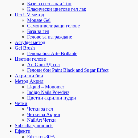
Бази за гел лак и Топ
Класически цветове гел лак
Гел UV метод
Mousse Gel
Самонивелиращи гелове
База за гел
Гелове за изграждане
Acrylgel метод
Gel Brush
Гелова боя Arte Brillante
Цветни гелове
Art Gum 3Д гел
Гелови бои Paint Black and Sugar Effect
Акрилни бои
Метод Акрил
Liquid – Monomer
Indigo Nails Powders
Цветни акрилни пудри
Четки
Четки за гел
Четки за Акрил
NailArt Четки
Subsidiary products
Ефекти
Ефекти -30%