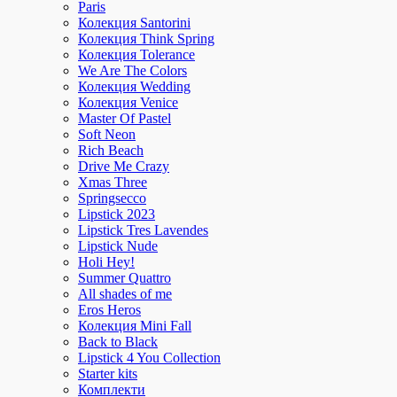
Paris
Колекция Santorini
Колекция Think Spring
Колекция Tolerance
We Are The Colors
Колекция Wedding
Колекция Venice
Master Of Pastel
Soft Neon
Rich Beach
Drive Me Crazy
Xmas Three
Springsecco
Lipstick 2023
Lipstick Tres Lavendes
Lipstick Nude
Holi Hey!
Summer Quattro
All shades of me
Eros Heros
Колекция Mini Fall
Back to Black
Lipstick 4 You Collection
Starter kits
Комплекти