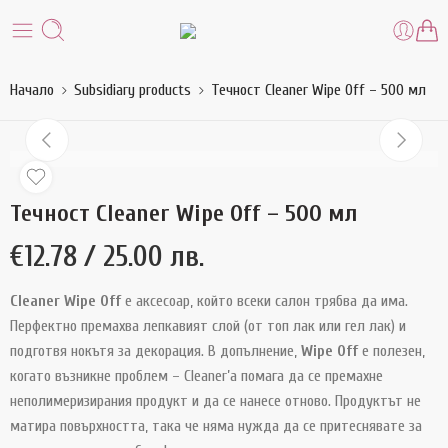
Начало
Subsidiary products
Течност Cleaner Wipe Off – 500 мл
Течност Cleaner Wipe Off – 500 мл
€
12.78
/ 25.00 лв.
Cleaner Wipe Off
е аксесоар, който всеки салон трябва да има.
Перфектно премахва лепкавият слой (от топ лак или гел лак) и
подготвя нокътя за декорация. В допълнение,
Wipe Off
е полезен,
когато възникне проблем – Cleaner’a помага да се премахне
неполимеризирания продукт и да се нанесе отново. Продуктът не
матира повърхността, така че няма нужда да се притеснявате за