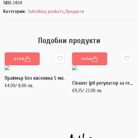
SKU:
2404
Категории:
Subsidiary products
,
Продукти
Подобни продукти
КУПИ
КУПИ
Праймър без киселина 5 мл.
Cleaner (pH регулатор за гел, гел лак, акрил) – 250 мл.
€
4.09
/ 8.00 лв.
€
11.25
/ 22.00 лв.