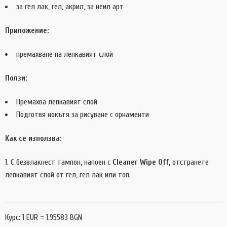
за гел лак, гел, акрил, за неил арт
Приложение:
премахване на лепкавият слой
Ползи:
Премахва лепкавият слой
Подготвя нокътя за рисуване с орнаменти
Как се използва:
С безвлакнест тампон, напоен с
Cleaner Wipe Off
, отстранете
лепкавият слой от гел, гел лак или топ.
Курс: 1 EUR = 1.95583 BGN