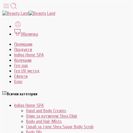
0
Количка
Промоции
Продукти
Indigo Home SPA
Колекции
Гел лак
Гел UV метод
Ефекти
Блог
Всички категории
Indigo Home SPA
Hand and Body Creams
Олио за кутикули Shea Elixir
Body and Hair Mists
Скраб за тяло Shea Sugar Body Scrub
Body Oils