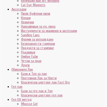
Колекция Nail Art Wedding
Cat Eye Magnets
Аксесоари
Пили-Буферни пили
Клещи
Ножички
Накрайници за ел. пила
Инструменти за маникюр и аксесоари
Sanding Caps
Форми за изграждане
Безвлакнести тампони
Продукти за стампинг
Ръкавици
Омбре Гъби
Четки за прах
Други
Обикновен Лак
Бази и Топ за лак
Протеинов Лак за Нокти
Класически цветове лак Fast Dry
Гел лак
Бази за гел лак и Топ
Класически цветове гел лак
Гел UV метод
Mousse Gel