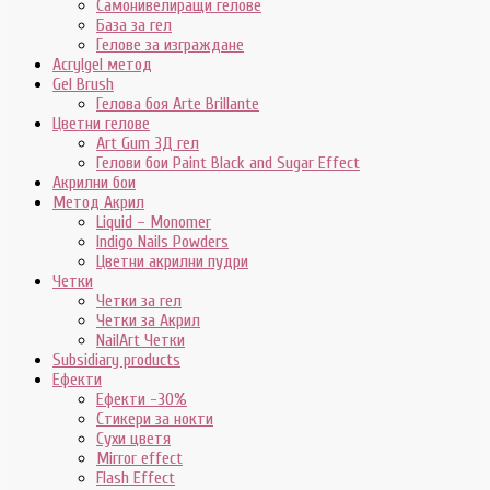
Самонивелиращи гелове
База за гел
Гелове за изграждане
Acrylgel метод
Gel Brush
Гелова боя Arte Brillante
Цветни гелове
Art Gum 3Д гел
Гелови бои Paint Black and Sugar Effect
Акрилни бои
Метод Акрил
Liquid – Monomer
Indigo Nails Powders
Цветни акрилни пудри
Четки
Четки за гел
Четки за Акрил
NailArt Четки
Subsidiary products
Ефекти
Ефекти -30%
Стикери за нокти
Сухи цветя
Mirror effect
Flash Effect