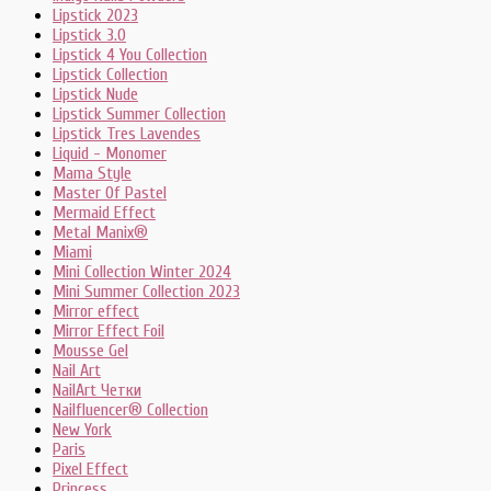
Lipstick 2023
Lipstick 3.0
Lipstick 4 You Collection
Lipstick Collection
Lipstick Nude
Lipstick Summer Collection
Lipstick Tres Lavendes
Liquid - Monomer
Mama Style
Master Of Pastel
Mermaid Effect
Metal Manix®
Miami
Mini Collection Winter 2024
Mini Summer Collection 2023
Mirror effect
Mirror Effect Foil
Mousse Gel
Nail Art
NailArt Четки
Nailfluencer® Collection
New York
Paris
Pixel Effect
Princess