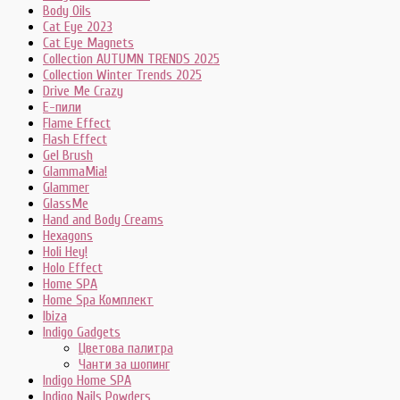
Body Oils
Cat Eye 2023
Cat Eye Magnets
Collection AUTUMN TRENDS 2025
Collection Winter Trends 2025
Drive Me Crazy
E-пили
Flame Effect
Flash Effect
Gel Brush
GlammaMia!
Glammer
GlassMe
Hand and Body Creams
Hexagons
Holi Hey!
Holo Effect
Home SPA
Home Spa Комплект
Ibiza
Indigo Gadgets
Цветова палитра
Чанти за шопинг
Indigo Home SPA
Indigo Nails Powders