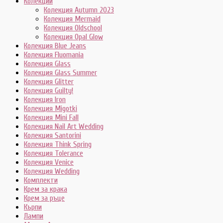
Колекции
Колекция Autumn 2023
Колекция Mermaid
Колекция Oldschool
Колекция Opal Glow
Колекция Blue Jeans
Колекция Fluomania
Колекция Glass
Колекция Glass Summer
Колекция Glitter
Колекция Guilty!
Колекция Iron
Колекция Migotki
Колекция Mini Fall
Колекция Nail Art Wedding
Колекция Santorini
Колекция Think Spring
Колекция Tolerance
Колекция Venice
Колекция Wedding
Комплекти
Крем за крака
Крем за ръце
Кърпи
Лампи