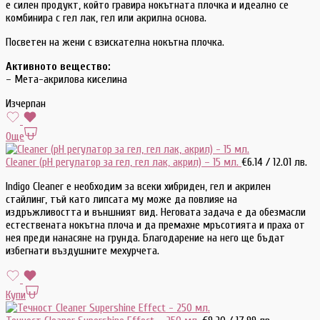
е силен продукт, който гравира нокътната плочка и идеално се
комбинира с гел лак, гел или акрилна основа.
Посветен на жени с взискателна нокътна плочка.
Активното вещество:
– Мета-акрилова киселина
Изчерпан
Още
Cleaner (pH регулатор за гел, гел лак, акрил) – 15 мл.
€
6.14
/ 12.01 лв.
Indigo Cleaner е необходим за всеки хибриден, гел и акрилен
стайлинг, тъй като липсата му може да повлияе на
издръжливостта и външният вид. Неговата задача е да обезмасли
естествената нокътна плоча и да премахне мръсотията и праха от
нея преди нанасяне на грунда. Благодарение на него ще бъдат
избегнати въздушните мехурчета.
Купи