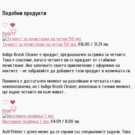
Подобни продукти
Купи
Течност за почистване на четки 150 мл.
€
16.00
/ 31.29 лв.
Indigo Brush Cleaner е продукт, предназначен за грижа за четките.
Това е спасение, когато четките ви се нуждаят от стабилно
почистване. Ако започвате своето приключение с оформяне на
ноктите – не забравяйте да добавите този продукт в количката си.
Понякога е достатъчен момент на разсейване и четката става
неизползваема, но с Indigo Brush Cleaner, използван в точния момент,
ще върне четките ви към живот.
Купи
Киселинен праймър 5 мл.
€
4.09
/ 8.00 лв.
Acid Primer с успех може да се справи със специалните задачи. Това