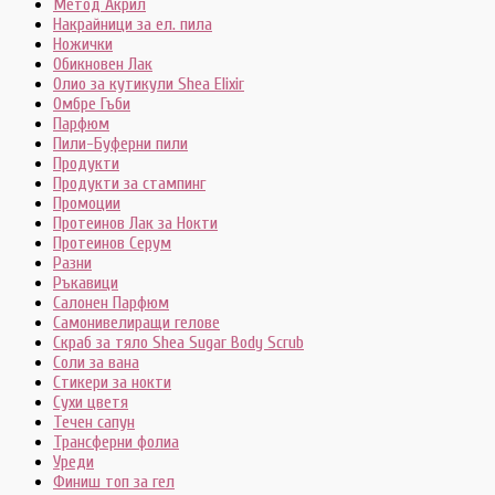
Метод Акрил
Накрайници за ел. пила
Ножички
Обикновен Лак
Олио за кутикули Shea Elixir
Омбре Гъби
Парфюм
Пили-Буферни пили
Продукти
Продукти за стампинг
Промоции
Протеинов Лак за Нокти
Протеинов Серум
Разни
Ръкавици
Салонен Парфюм
Самонивелиращи гелове
Скраб за тяло Shea Sugar Body Scrub
Соли за вана
Стикери за нокти
Сухи цветя
Течен сапун
Трансферни фолиа
Уреди
Финиш топ за гел