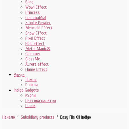
Bling
Wow! Effect
Princess
GlammaMia!
Smoke Powder
Mermaid Effect
Snow Effect
Pixel Effect
Holo Effect
Metal Manix®
Glammer
GlassMe
Aurora effect
Flame Effect
Уреди
Лампи
E-пили
Indigo Gadgets
Кърпи
Цветова палитра
Разни
Начало
Subsidiary products
Easy File Oil Indigo