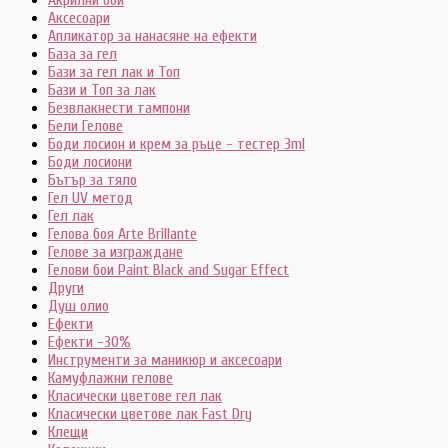
Аксесоари
Апликатор за нанасяне на ефекти
База за гел
Бази за гел лак и Топ
Бази и Топ за лак
Безвлакнести тампони
Бели Гелове
Боди лосион и крем за ръце - тестер 3ml
Боди лосиони
Бътър за тяло
Гел UV метод
Гел лак
Гелова боя Arte Brillante
Гелове за изграждане
Гелови бои Paint Black and Sugar Effect
Други
Душ олио
Ефекти
Ефекти -30%
Инструменти за маникюр и аксесоари
Камуфлажни гелове
Класически цветове гел лак
Класически цветове лак Fast Dry
Клещи