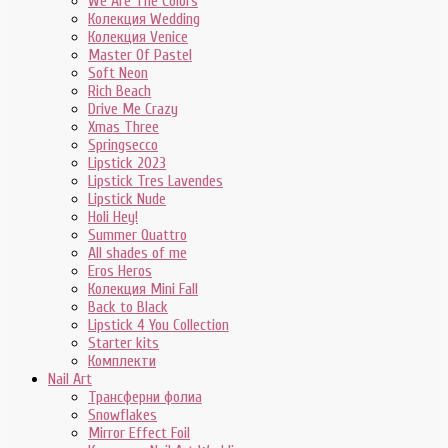
We Are The Colors
Колекция Wedding
Колекция Venice
Master Of Pastel
Soft Neon
Rich Beach
Drive Me Crazy
Xmas Three
Springsecco
Lipstick 2023
Lipstick Tres Lavendes
Lipstick Nude
Holi Hey!
Summer Quattro
All shades of me
Eros Heros
Колекция Mini Fall
Back to Black
Lipstick 4 You Collection
Starter kits
Комплекти
Nail Art
Трансферни фолиа
Snowflakes
Mirror Effect Foil