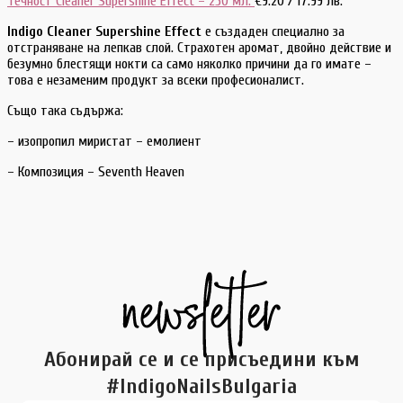
Течност Cleaner Supershine Effect – 250 мл.
€
9.20
/ 17.99 лв.
Indigo Cleaner Supershine Effect
е създаден специално за
отстраняване на лепкав слой. Страхотен аромат, двойно действие и
безумно блестящи нокти са само няколко причини да го имате –
това е незаменим продукт за всеки професионалист.
Също така съдържа:
– изопропил миристат – емолиент
– Композиция – Seventh Heaven
Абонирай се и се присъедини към
#IndigoNailsBulgaria