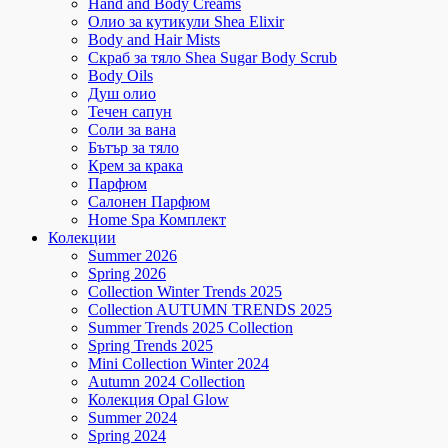
Hand and Body Creams
Олио за кутикули Shea Elixir
Body and Hair Mists
Скраб за тяло Shea Sugar Body Scrub
Body Oils
Душ олио
Течен сапун
Соли за вана
Бътър за тяло
Крем за крака
Парфюм
Салонен Парфюм
Home Spa Комплект
Колекции
Summer 2026
Spring 2026
Collection Winter Trends 2025
Collection AUTUMN TRENDS 2025
Summer Trends 2025 Collection
Spring Trends 2025
Mini Collection Winter 2024
Autumn 2024 Collection
Колекция Opal Glow
Summer 2024
Spring 2024