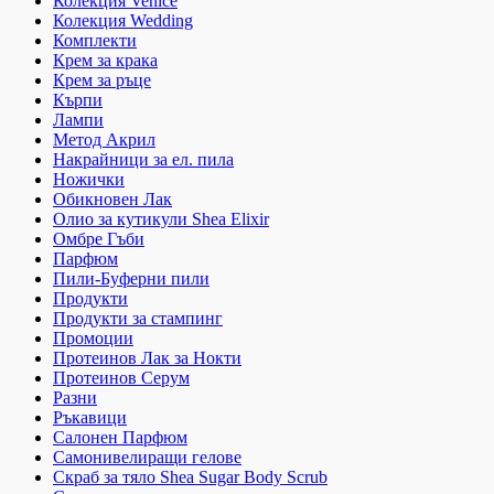
Колекция Venice
Колекция Wedding
Комплекти
Крем за крака
Крем за ръце
Кърпи
Лампи
Метод Акрил
Накрайници за ел. пила
Ножички
Обикновен Лак
Олио за кутикули Shea Elixir
Омбре Гъби
Парфюм
Пили-Буферни пили
Продукти
Продукти за стампинг
Промоции
Протеинов Лак за Нокти
Протеинов Серум
Разни
Ръкавици
Салонен Парфюм
Самонивелиращи гелове
Скраб за тяло Shea Sugar Body Scrub