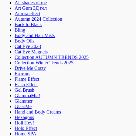
All shades of me
Art Gum 3Д гел
Aurora effect
Autumn 2024 Collection
Back to Black
Bling
Body and Hair Mists
Body Oils
Cat Eye 2023
Cat Eye Magnets
Collection AUTUMN TRENDS 2025
Collection Winter Trends 2025
Drive Me Crazy
E-пили
Flame Effect
Flash Effect
Gel Brush
GlammaMia!
Glammer
GlassMe
Hand and Body Creams
Hexagons
Holi Hey!
Holo Effect
Home SPA