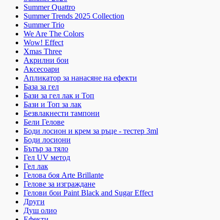
Summer Quattro
Summer Trends 2025 Collection
Summer Trio
We Are The Colors
Wow! Effect
Xmas Three
Акрилни бои
Аксесоари
Апликатор за нанасяне на ефекти
База за гел
Бази за гел лак и Топ
Бази и Топ за лак
Безвлакнести тампони
Бели Гелове
Боди лосион и крем за ръце - тестер 3ml
Боди лосиони
Бътър за тяло
Гел UV метод
Гел лак
Гелова боя Arte Brillante
Гелове за изграждане
Гелови бои Paint Black and Sugar Effect
Други
Душ олио
Ефекти