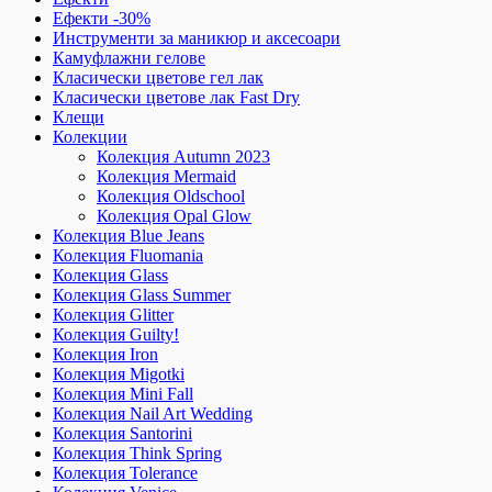
Ефекти -30%
Инструменти за маникюр и аксесоари
Камуфлажни гелове
Класически цветове гел лак
Класически цветове лак Fast Dry
Клещи
Колекции
Колекция Autumn 2023
Колекция Mermaid
Колекция Oldschool
Колекция Opal Glow
Колекция Blue Jeans
Колекция Fluomania
Колекция Glass
Колекция Glass Summer
Колекция Glitter
Колекция Guilty!
Колекция Iron
Колекция Migotki
Колекция Mini Fall
Колекция Nail Art Wedding
Колекция Santorini
Колекция Think Spring
Колекция Tolerance