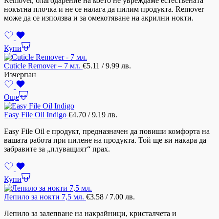
Remover, благодарение на което не увреждаме естествената
нокътна плочка и не се налага да пилим продукта. Remover
може да се използва и за омекотяване на акрилни нокти.
Купи
Cuticle Remover – 7 мл.
€
5.11
/ 9.99 лв.
Изчерпан
Още
Easy File Oil Indigo
€
4.70
/ 9.19 лв.
Easy File Oil е продукт, предназначен да повиши комфорта на
вашата работа при пилене на продукта. Той ще ви накара да
забравите за „плуващият“ прах.
Купи
Лепило за нокти 7,5 мл.
€
3.58
/ 7.00 лв.
Лепило за залепване на накрайници, кристалчета и