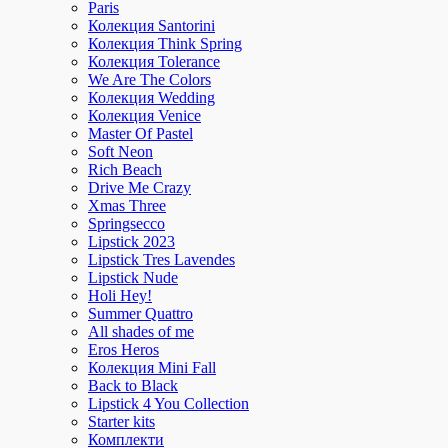
Paris
Колекция Santorini
Колекция Think Spring
Колекция Tolerance
We Are The Colors
Колекция Wedding
Колекция Venice
Master Of Pastel
Soft Neon
Rich Beach
Drive Me Crazy
Xmas Three
Springsecco
Lipstick 2023
Lipstick Tres Lavendes
Lipstick Nude
Holi Hey!
Summer Quattro
All shades of me
Eros Heros
Колекция Mini Fall
Back to Black
Lipstick 4 You Collection
Starter kits
Комплекти