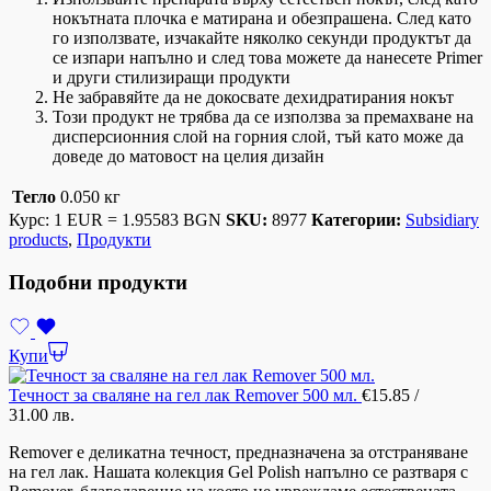
нокътната плочка е матирана и обезпрашена. След като
го използвате, изчакайте няколко секунди продуктът да
се изпари напълно и след това можете да нанесете Primer
и други стилизиращи продукти
Не забравяйте да не докосвате дехидратирания нокът
Този продукт не трябва да се използва за премахване на
дисперсионния слой на горния слой, тъй като може да
доведе до матовост на целия дизайн
Тегло
0.050 кг
Курс: 1 EUR = 1.95583 BGN
SKU:
8977
Категории:
Subsidiary
products
,
Продукти
Подобни продукти
Купи
Течност за сваляне на гел лак Remover 500 мл.
€
15.85
/
31.00 лв.
Remover е деликатна течност, предназначена за отстраняване
на гел лак. Нашата колекция Gel Polish напълно се разтваря с