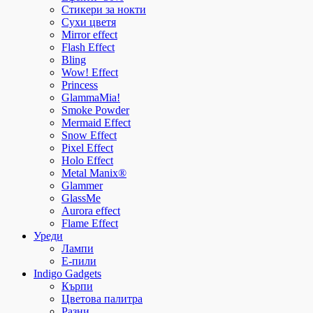
Стикери за нокти
Сухи цветя
Mirror effect
Flash Effect
Bling
Wow! Effect
Princess
GlammaMia!
Smoke Powder
Mermaid Effect
Snow Effect
Pixel Effect
Holo Effect
Metal Manix®
Glammer
GlassMe
Aurora effect
Flame Effect
Уреди
Лампи
E-пили
Indigo Gadgets
Кърпи
Цветова палитра
Разни