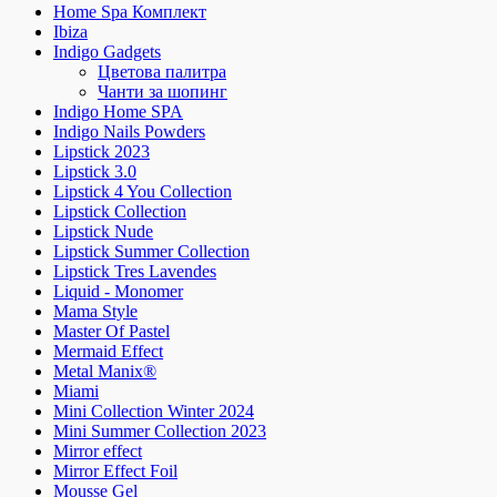
Home Spa Комплект
Ibiza
Indigo Gadgets
Цветова палитра
Чанти за шопинг
Indigo Home SPA
Indigo Nails Powders
Lipstick 2023
Lipstick 3.0
Lipstick 4 You Collection
Lipstick Collection
Lipstick Nude
Lipstick Summer Collection
Lipstick Tres Lavendes
Liquid - Monomer
Mama Style
Master Of Pastel
Mermaid Effect
Metal Manix®
Miami
Mini Collection Winter 2024
Mini Summer Collection 2023
Mirror effect
Mirror Effect Foil
Mousse Gel