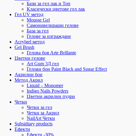
Бази за гел лак и Топ
Класически цветове гел лак
Гел UV метод
Mousse Gel
Самонивелиращи гелове
База за гел
Гелове за изграждане
Acrylgel метод
Gel Brush
Гелова боя Arte Brillante
Цветни гелове
Art Gum 3Д гел
Гелови бои Paint Black and Sugar Effect
Акрилни бои
Метод Акрил
Liquid – Monomer
Indigo Nails Powders
Цветни акрилни пудри
Четки
Четки за гел
Четки за Акрил
NailArt Четки
Subsidiary products
Ефекти
Ефекти -30%