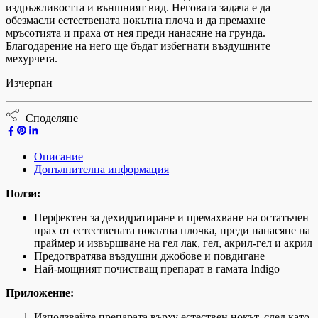
издръжливостта и външният вид. Неговата задача е да
обезмасли естествената нокътна плоча и да премахне
мръсотията и праха от нея преди нанасяне на грунда.
Благодарение на него ще бъдат избегнати въздушните
мехурчета.
Изчерпан
Споделяне
Описание
Допълнителна информация
Ползи:
Перфектен за дехидратиране и премахване на остатъчен
прах от естествената нокътна плочка, преди нанасяне на
праймер и извършване на гел лак, гел, акрил-гел и акрил
Предотвратява въздушни джобове и повдигане
Най-мощният почистващ препарат в гамата Indigo
Приложение:
Използвайте препарата върху естествен нокът, след като