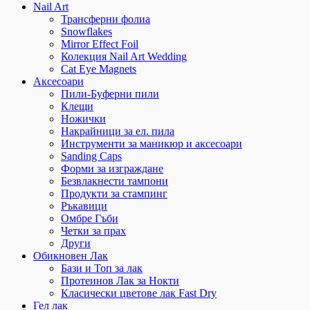
Nail Art
Трансферни фолиа
Snowflakes
Mirror Effect Foil
Колекция Nail Art Wedding
Cat Eye Magnets
Аксесоари
Пили-Буферни пили
Клещи
Ножички
Накрайници за ел. пила
Инструменти за маникюр и аксесоари
Sanding Caps
Форми за изграждане
Безвлакнести тампони
Продукти за стампинг
Ръкавици
Омбре Гъби
Четки за прах
Други
Обикновен Лак
Бази и Топ за лак
Протеинов Лак за Нокти
Класически цветове лак Fast Dry
Гел лак