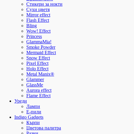
Стикери за нокти
Сухи цветя
Mirror effect
Flash Effect
Bling
Wow! Effect
Princess
GlammaMia!
Smoke Powder
Mermaid Effect
Snow Effect
Pixel Effect
Holo Effect
Metal Manix®
Glammer
GlassMe
Aurora effect
Flame Effect
Уреди
Лампи
E-пили
Indigo Gadgets
Кърпи
Цветова палитра
Разни