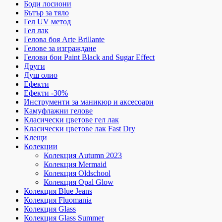
Боди лосиони
Бътър за тяло
Гел UV метод
Гел лак
Гелова боя Arte Brillante
Гелове за изграждане
Гелови бои Paint Black and Sugar Effect
Други
Душ олио
Ефекти
Ефекти -30%
Инструменти за маникюр и аксесоари
Камуфлажни гелове
Класически цветове гел лак
Класически цветове лак Fast Dry
Клещи
Колекции
Колекция Autumn 2023
Колекция Mermaid
Колекция Oldschool
Колекция Opal Glow
Колекция Blue Jeans
Колекция Fluomania
Колекция Glass
Колекция Glass Summer