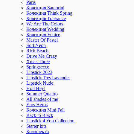
Paris
Колекция Santorini
Колекция Think Spring
Колекция Tolerance
We Are The Colors
Колекция Wedding
Колекция Venice
Master Of Pastel
Soft Neon
Rich Beach
Drive Me Crazy
Xmas Three
Springsecco
Lipstick 2023
Lipstick Tres Lavendes
Lipstick Nude
Holi Hey!
Summer Quattro
All shades of me
Eros Heros
Колекция Mini Fall
Back to Black
Lipstick 4 You Collection
Starter kits
Комплекти