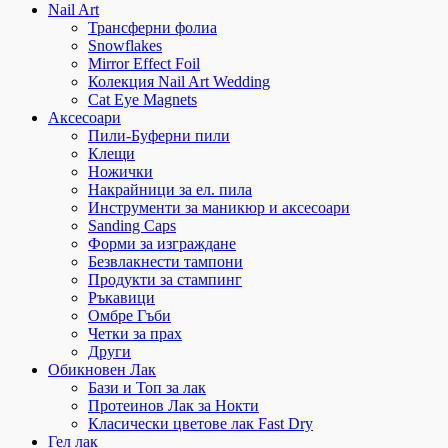
Nail Art
Трансферни фолиа
Snowflakes
Mirror Effect Foil
Колекция Nail Art Wedding
Cat Eye Magnets
Аксесоари
Пили-Буферни пили
Клещи
Ножички
Накрайници за ел. пила
Инструменти за маникюр и аксесоари
Sanding Caps
Форми за изграждане
Безвлакнести тампони
Продукти за стампинг
Ръкавици
Омбре Гъби
Четки за прах
Други
Обикновен Лак
Бази и Топ за лак
Протеинов Лак за Нокти
Класически цветове лак Fast Dry
Гел лак