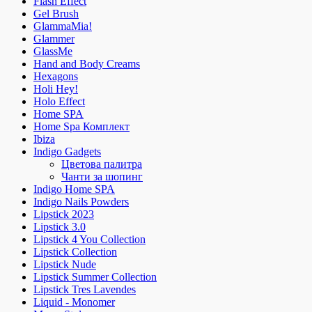
Flash Effect
Gel Brush
GlammaMia!
Glammer
GlassMe
Hand and Body Creams
Hexagons
Holi Hey!
Holo Effect
Home SPA
Home Spa Комплект
Ibiza
Indigo Gadgets
Цветова палитра
Чанти за шопинг
Indigo Home SPA
Indigo Nails Powders
Lipstick 2023
Lipstick 3.0
Lipstick 4 You Collection
Lipstick Collection
Lipstick Nude
Lipstick Summer Collection
Lipstick Tres Lavendes
Liquid - Monomer