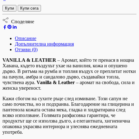
Купи
Купи сега
Споделяне
Описание
Допълнителна информация
Отзиви (0)
VANILLA & LEATHER
– Аромат, който те пренася в нощна
Хавана, където въздухът ухае на ванилия, кожа и опушено
дърво. В ритъма на румба и топлия въздух се преплитат нотки
на пачули, амбра и сандалово дърво, създавайки топла,
чувствена аура.
Vanilla & Leather
– аромат на свобода, сила и
женска увереност.
Кажи сбогом на сухите ръце след измиване. Този сапун не
само почиства, но и подхранва. Благодарение на глицерина и
пантенола кожата остава мека, гладка и хидратирана след
всяко използване. Голямата разфасовка гарантира, че
продуктът ще се използва дълго, а елегантната, хигиенична
опаковка украсява интериора и улеснява ежедневната
употреба.