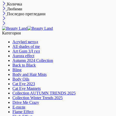
Количка
Любими
Последно прегледани
Категории
Acrylgel метод
All shades of me
Art Gum 3Д гел
Aurora effect
Autumn 2024 Collection
Back to Black
Bling
Body and Hair Mists
Body Oils
Cat Eye 2023
Cat Eye Magnets
Collection AUTUMN TRENDS 2025
Collection Winter Trends 2025
Drive Me Crazy
E-пили
Flame Effect