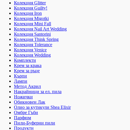
Колекция Glitter
Колекция Guilty!
Колекция Iron
Колекция Migotki
Колекция Mini Fall
Колекция Nail Art Wedding
Колекция Santorini
Колекция Think Spring
Колекция Tolerance
Колекция Venice
Колекция Wedding
Комплекти
Крем за крака
Крем за ръце
Кърпи
Лампи
Метод Акрил
Накрайници за ел. пила
Ножички
Обикновен Лак
Олио за кутикули Shea Elixir
Омбре Гъби
Парфюм
Пили-Буферни пили
Продукти