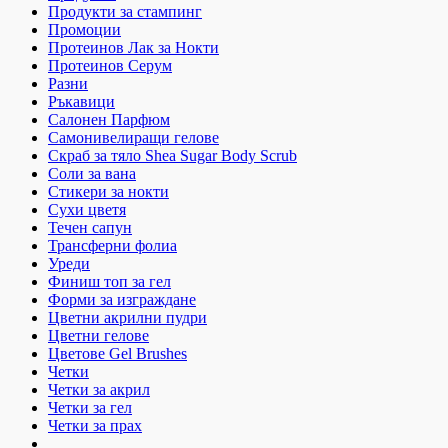
Продукти за стампинг
Промоции
Протеинов Лак за Нокти
Протеинов Серум
Разни
Ръкавици
Салонен Парфюм
Самонивелиращи гелове
Скраб за тяло Shea Sugar Body Scrub
Соли за вана
Стикери за нокти
Сухи цветя
Течен сапун
Трансферни фолиа
Уреди
Финиш топ за гел
Форми за изграждане
Цветни акрилни пудри
Цветни гелове
Цветове Gel Brushes
Четки
Четки за акрил
Четки за гел
Четки за прах