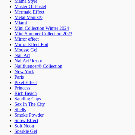
Mama Style
Master Of Pastel
Mermaid Effect
Metal Manix®
Miami
Mini Collection Winter 2024
Mini Summer Collection 2023
Mirror effect
Mirror Effect Foil
Mousse Gel
Nail Art
NailArt Четки
Nailfluencer® Collection
New York
Paris
Pixel Effect
Princess
Rich Beach
Sanding Caps
Sex In The City
Shells
Smoke Powder
Snow Effect
Soft Neon
Sparkle Gel