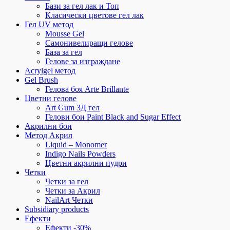
Бази за гел лак и Топ
Класически цветове гел лак
Гел UV метод
Mousse Gel
Самонивелиращи гелове
База за гел
Гелове за изграждане
Acrylgel метод
Gel Brush
Гелова боя Arte Brillante
Цветни гелове
Art Gum 3Д гел
Гелови бои Paint Black and Sugar Effect
Акрилни бои
Метод Акрил
Liquid – Monomer
Indigo Nails Powders
Цветни акрилни пудри
Четки
Четки за гел
Четки за Акрил
NailArt Четки
Subsidiary products
Ефекти
Ефекти -30%