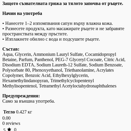
Защото съзнателната грижа за тялото започва от ръцете.
Начин на употреба
• Нанесете 1–2 изпомпвания сапун върху влажна кожа.
• Разнесете продукта, като масажирате ръцете и не забравяте
пространствата между пръстите.
• Изплакнете обилно с вода и подсушете ръцете.
Състав:
Aqua, Glycerin, Ammonium Lauryl Sulfate, Cocamidopropyl
Betaine, Parfum, Panthenol, PEG-7 Glyceryl Cocoate, Citric Acid,
Disodium EDTA, Sodium Laureth-12 Sulfate, Sodium Benzoate,
Polysorbate 80, Phenoxyethanol, Triethanolamine, Acrylates
Copolymer, Benzoic Acid, Ethylhexylglycerin,
Hexamethylindanopyran, Trimethylcyclopentenyl
Methylisopentenol, Tetramethyl Acetyloctahydronaphthalenes
Предупреждения:
Само за външна употреба.
Тегло
0.427 кг
0.00
0 reviews
0
5