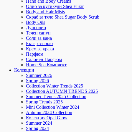
Hand and Body Creams
Олио за кутикули Shea Elixir
Body and Hair Mists
Скраб за тяло Shea Sugar Body Scrub
Body Oils
Душ олио
Течен сапун
Соли за вана
Бътър за тяло
Крем за крака
Парфюм
Салонен Парфюм
Home Spa Комплект
Колекции
Summer 2026
Spring 2026
Collection Winter Trends 2025
Collection AUTUMN TRENDS 2025
Summer Trends 2025 Collection
Spring Trends 2025
Mini Collection Winter 2024
Autumn 2024 Collection
Колекция Opal Glow
Summer 2024
Spring 2024