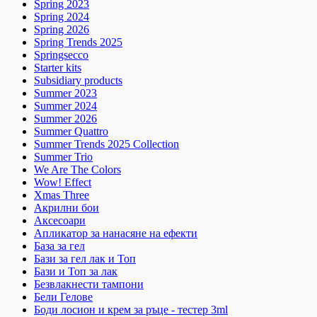
Spring 2023
Spring 2024
Spring 2026
Spring Trends 2025
Springsecco
Starter kits
Subsidiary products
Summer 2023
Summer 2024
Summer 2026
Summer Quattro
Summer Trends 2025 Collection
Summer Trio
We Are The Colors
Wow! Effect
Xmas Three
Акрилни бои
Аксесоари
Апликатор за нанасяне на ефекти
База за гел
Бази за гел лак и Топ
Бази и Топ за лак
Безвлакнести тампони
Бели Гелове
Боди лосион и крем за ръце - тестер 3ml