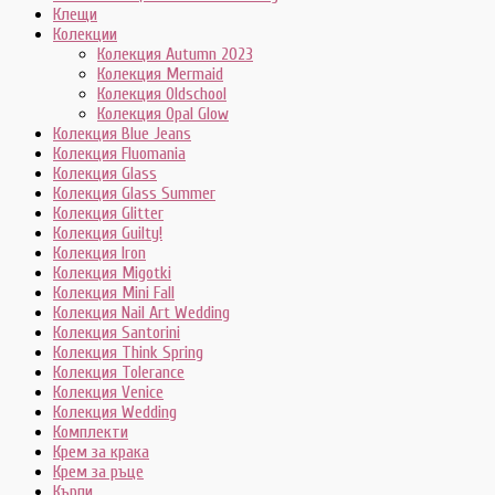
Клещи
Колекции
Колекция Autumn 2023
Колекция Mermaid
Колекция Oldschool
Колекция Opal Glow
Колекция Blue Jeans
Колекция Fluomania
Колекция Glass
Колекция Glass Summer
Колекция Glitter
Колекция Guilty!
Колекция Iron
Колекция Migotki
Колекция Mini Fall
Колекция Nail Art Wedding
Колекция Santorini
Колекция Think Spring
Колекция Tolerance
Колекция Venice
Колекция Wedding
Комплекти
Крем за крака
Крем за ръце
Кърпи