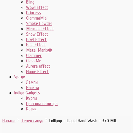
Bling
Wow! Effect
Princess
GlammaMia!
Smoke Powder
Mermaid Effect
Snow Effect
Pixel Effect
Holo Effect
Metal Manix®
Glammer
GlassMe
Aurora effect
Flame Effect
Уреди
Лампи
E-пили
Indigo Gadgets
Кърпи
Цветова палитра
Разни
Начало
Течен сапун
Lollipop – Liquid Hand Wash – 370 МЛ.