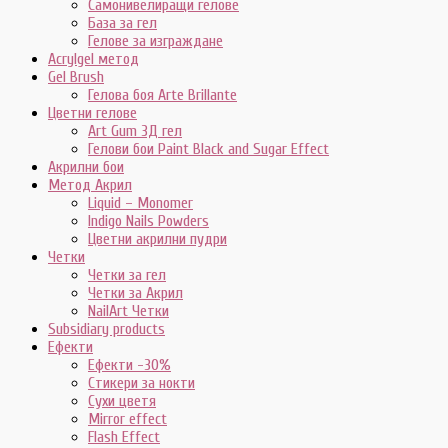
Самонивелиращи гелове
База за гел
Гелове за изграждане
Acrylgel метод
Gel Brush
Гелова боя Arte Brillante
Цветни гелове
Art Gum 3Д гел
Гелови бои Paint Black and Sugar Effect
Акрилни бои
Метод Акрил
Liquid – Monomer
Indigo Nails Powders
Цветни акрилни пудри
Четки
Четки за гел
Четки за Акрил
NailArt Четки
Subsidiary products
Ефекти
Ефекти -30%
Стикери за нокти
Сухи цветя
Mirror effect
Flash Effect