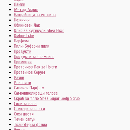
Лампи
Метод Акрил
Накрайници за ел. пила
Ножички
Обикновен Лак
Олио за кутикули Shea Elixir
Омбре Гъби
Парфюм
Пили-Буферни пили
Продукти
Продукти за стампинг
Промоции
Протеинов Лак за Нокти
Протеинов Серум
Разни
Ръкавици
Салонен Парфюм
Самонивелиращи гелове
Скраб за тяло Shea Sugar Body Scrub
Соли за вана
Стикери за нокти
Сухи цветя
Течен сапун
Трансферни фолиа
Уреди