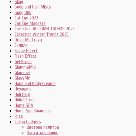
Bling
Body and Hair Mists
Body Oils
Cat Eye 2023
Cat Eye Magnets
Collection AUTUMN TRENDS 2025
Collection Winter Trends 2025
Drive Me Crazy
E-пили
Flame Effect
Flash Effect
Gel Brush
GlammaMia!
Glammer
GlassMe
Hand and Body Creams
Hexagons
Holi Hey!
Holo Effect
Home SPA
Home Spa Комплект
Ibiza
Indigo Gadgets
Цветова палитра
Чанти за шопинг