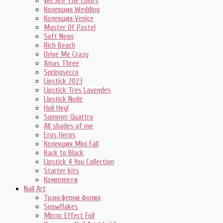
We Are The Colors
Колекция Wedding
Колекция Venice
Master Of Pastel
Soft Neon
Rich Beach
Drive Me Crazy
Xmas Three
Springsecco
Lipstick 2023
Lipstick Tres Lavendes
Lipstick Nude
Holi Hey!
Summer Quattro
All shades of me
Eros Heros
Колекция Mini Fall
Back to Black
Lipstick 4 You Collection
Starter kits
Комплекти
Nail Art
Трансферни фолиа
Snowflakes
Mirror Effect Foil