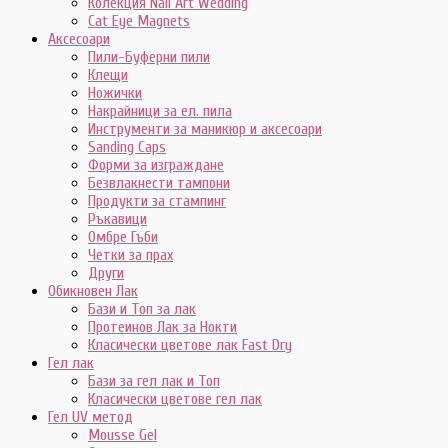
Колекция Nail Art Wedding
Cat Eye Magnets
Аксесоари
Пили-Буферни пили
Клещи
Ножички
Накрайници за ел. пила
Инструменти за маникюр и аксесоари
Sanding Caps
Форми за изграждане
Безвлакнести тампони
Продукти за стампинг
Ръкавици
Омбре Гъби
Четки за прах
Други
Обикновен Лак
Бази и Топ за лак
Протеинов Лак за Нокти
Класически цветове лак Fast Dry
Гел лак
Бази за гел лак и Топ
Класически цветове гел лак
Гел UV метод
Mousse Gel