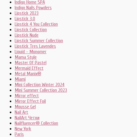
Indigo Home SPA
Indigo Nails Powders
Lipstick 2023
Lipstick 3.0
Lipstick 4 You Collection
Lipstick Collection
Lipstick Nude
Lipstick Summer Collection
Lipstick Tres Lavendes
Liquid - Monomer
Mama Style
Master Of Pastel
Mermaid Effect
Metal Manix®
Miami
Mini Collection Winter 2024
Mini Summer Collection 2023
Mirror effect
Mirror Effect Foil
Mousse Gel
Nail Art
NailArt Четки
Nailfluencer® Collection
New York
Paris