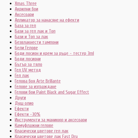
Xmas Three
Акрилни бои
Аксесоари
Апликатор за нанасяне на ефекти
База за гел
Бази за гел лак и Топ
Бази и Топ за лак
Безвлакнести тампони
Бели Гелове
Боди лосион и крем за ръце - тестер 3ml
Боди лосиони
Бътър за тяло
Гел UV метод
Гел лак
Гелова боя Arte Brillante
Гелове за изграждане
Гелови бои Paint Black and Sugar Effect
Други
Душ олио
Ефекти
Ефекти -30%
Инструменти за маникюр и аксесоари
Камуфлажни гелове
Класически цветове гел лак
Класически цветове лак Fast Dry