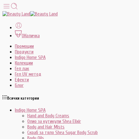
0
Количка
Промоции
Продукти
Indigo Home SPA
Колекции
Гел лак
Гел UV метод
Ефекти
Блог
Всички категории
Indigo Home SPA
Hand and Body Creams
Олио за кутикули Shea Elixir
Body and Hair Mists
Скраб за тяло Shea Sugar Body Scrub
Body Oils