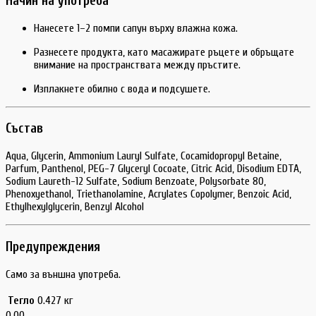
Начин на употреба
Нанесете 1–2 помпи сапун върху влажна кожа.
Разнесете продукта, като масажирате ръцете и обръщате
внимание на пространствата между пръстите.
Изплакнете обилно с вода и подсушете.
Състав
Aqua, Glycerin, Ammonium Lauryl Sulfate, Cocamidopropyl Betaine,
Parfum, Panthenol, PEG-7 Glyceryl Cocoate, Citric Acid, Disodium EDTA,
Sodium Laureth-12 Sulfate, Sodium Benzoate, Polysorbate 80,
Phenoxyethanol, Triethanolamine, Acrylates Copolymer, Benzoic Acid,
Ethylhexylglycerin, Benzyl Alcohol
Предупреждения
Само за външна употреба.
Тегло
0.427 кг
0.00