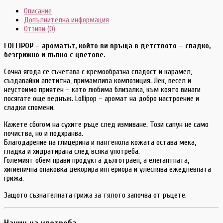
Описание
Допълнителна информация
Отзиви (0)
LOLLIPOP – ароматът, който ви връща в детството – сладко,
безгрижно и пълно с цветове.
Сочна ягода се съчетава с кремообразна сладост и карамел,
създавайки апетитна, примамлива композиция. Лек, весел и
неустоимо приятен – като любима близалка, към която винаги
посягате още веднъж. Lollipop – аромат на добро настроение и
сладки спомени.
Кажете сбогом на сухите ръце след измиване. Този сапун не само
почиства, но и подхранва.
Благодарение на глицерина и пантенола кожата остава мека,
гладка и хидратирана след всяка употреба.
Големият обем прави продукта дълготраен, а елегантната,
хигиенична опаковка декорира интериора и улеснява ежедневната
грижа.
Защото съзнателната грижа за тялото започва от ръцете.