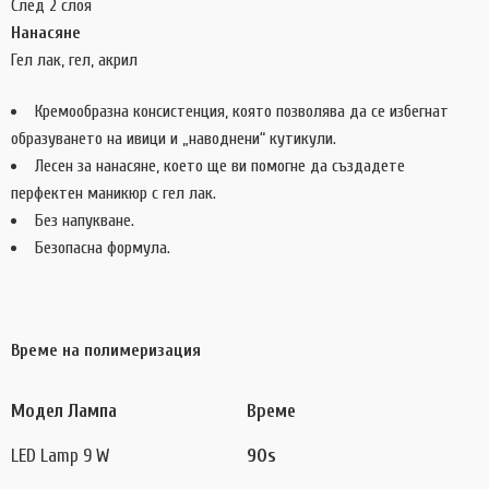
След 2 слоя
Нанасяне
Гел лак, гел, акрил
Кремообразна консистенция, която позволява да се избегнат
образуването на ивици и „наводнени“ кутикули.
Лесен за нанасяне, което ще ви помогне да създадете
перфектен маникюр с гел лак.
Без напукване.
Безопасна формула.
Време на полимеризация
Модел Лампа
Време
LED Lamp 9 W
90s