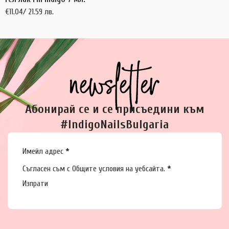
€
11.04
/ 21.59 лв.
Абонирай се и се присъедини към
#IndigoNailsBulgaria
Section
Имейл адрес
*
Съгласен съм с
Общите условия
на уебсайта.
*
Изпрати