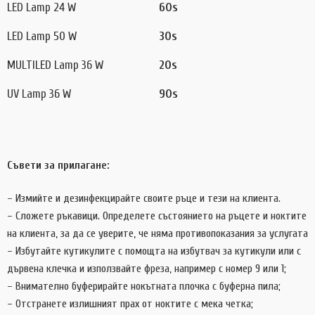
LED Lamp 24 W
60s
LED Lamp 50 W
30s
MULTILED Lamp 36 W
20s
UV Lamp 36 W
90s
Съвети за прилагане:
– Измийте и дезинфекцирайте своите ръце и тези на клиента.
– Сложете ръкавици. Определете състоянието на ръцете и ноктите
на клиента, за да се уверите, че няма противопоказания за услугата
– Избутайте кутикулите с помощта на избутвач за кутикули или с
дървена клечка и използвайте фреза, например с номер 9 или 1;
– Внимателно буферирайте нокътната плочка с буферна пила;
– Отстранете излишният прах от ноктите с мека четка;