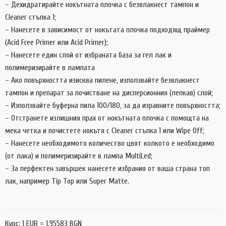
– Дехидратирайте нокътната плочка с безвлакнест тампон и
Cleaner стъпка 1;
– Нанесете в зависимост от нокътата плочка подходящ праймер
(Acid Free Primer или Acid Primer);
– Нанесете един слой от избраната база за гел лак и
полимеризирайте в лампата
– Ако повърхността изисква пилене, използвайте безвлакнест
тампон и препарат за почистване на дисперсионния (лепкав) слой;
– Използвайте буферна пила 100/180, за да изравните повърхността;
– Отстранете излишния прах от нокътната плочка с помощта на
мека четка и почистете нокътя с Cleaner стъпка 1 или Wipe Off;
– Нанесете необходимото количество цвят колкото е необходимо
(от лака) и полимеризирайте в лампа MultiLed;
– За перфектен завършек нанесете избрания от ваша страна топ
лак, например Tip Top или Super Matte.
Курс: 1 EUR = 1.95583 BGN