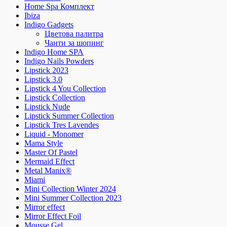
Home Spa Комплект
Ibiza
Indigo Gadgets
Цветова палитра
Чанти за шопинг
Indigo Home SPA
Indigo Nails Powders
Lipstick 2023
Lipstick 3.0
Lipstick 4 You Collection
Lipstick Collection
Lipstick Nude
Lipstick Summer Collection
Lipstick Tres Lavendes
Liquid - Monomer
Mama Style
Master Of Pastel
Mermaid Effect
Metal Manix®
Miami
Mini Collection Winter 2024
Mini Summer Collection 2023
Mirror effect
Mirror Effect Foil
Mousse Gel