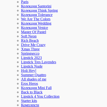
Paris
Колекция Santorini
Колекция Think Spring
Колекция Tolerance
We Are The Colors
Колекция Wedding
Колекция Venice
Master Of Pastel
Soft Neon
Rich Beach
Drive Me Crazy
Xmas Three
Springsecco
Lipstick 2023
Lipstick Tres Lavendes
Lipstick Nude
Holi Hey!
Summer Quattro
All shades of me
Eros Heros
Колекция Mini Fall
Back to Black
Lipstick 4 You Collection
Starter kits
Комплекти