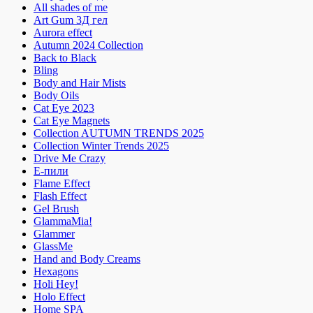
All shades of me
Art Gum 3Д гел
Aurora effect
Autumn 2024 Collection
Back to Black
Bling
Body and Hair Mists
Body Oils
Cat Eye 2023
Cat Eye Magnets
Collection AUTUMN TRENDS 2025
Collection Winter Trends 2025
Drive Me Crazy
E-пили
Flame Effect
Flash Effect
Gel Brush
GlammaMia!
Glammer
GlassMe
Hand and Body Creams
Hexagons
Holi Hey!
Holo Effect
Home SPA