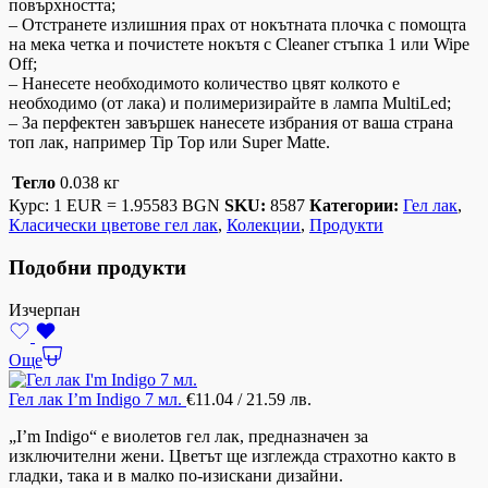
повърхността;
– Отстранете излишния прах от нокътната плочка с помощта
на мека четка и почистете нокътя с Cleaner стъпка 1 или Wipe
Off;
– Нанесете необходимото количество цвят колкото е
необходимо (от лака) и полимеризирайте в лампа MultiLed;
– За перфектен завършек нанесете избрания от ваша страна
топ лак, например Tip Top или Super Matte.
Тегло
0.038 кг
Курс: 1 EUR = 1.95583 BGN
SKU:
8587
Категории:
Гел лак
,
Класически цветове гел лак
,
Колекции
,
Продукти
Подобни продукти
Изчерпан
Още
Гел лак I’m Indigo 7 мл.
€
11.04
/ 21.59 лв.
„I’m Indigo“ е виолетов гел лак, предназначен за
изключителни жени. Цветът ще изглежда страхотно както в
гладки, така и в малко по-изискани дизайни.