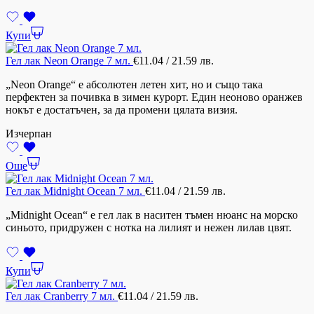
Купи
Гел лак Neon Orange 7 мл.
€
11.04
/ 21.59 лв.
„Neon Orange“ е абсолютен летен хит, но и също така
перфектен за почивка в зимен курорт. Един неоново оранжев
нокът е достатъчен, за да промени цялата визия.
Изчерпан
Още
Гел лак Midnight Ocean 7 мл.
€
11.04
/ 21.59 лв.
„Midnight Ocean“ е гел лак в наситен тъмен нюанс на морско
синьото, придружен с нотка на лилият и нежен лилав цвят.
Купи
Гел лак Cranberry 7 мл.
€
11.04
/ 21.59 лв.