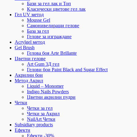
Бази за гел лак и Топ
Класически цветове гел лак
Гел UV метод
Mousse Gel
Самонивелиращи гелове
База за гел
Гелове за изграждане
Acrylgel метод
Gel Brush
Гелова боя Arte Brillante
Цветни гелове
Art Gum 3Д гел
Гелови бои Paint Black and Sugar Effect
Акрилни бои
Метод Акрил
Liquid – Monomer
Indigo Nails Powders
Цветни акрилни пудри
Четки
Четки за гел
Четки за Акрил
NailArt Четки
Subsidiary products
Ефекти
Ефекти -30%