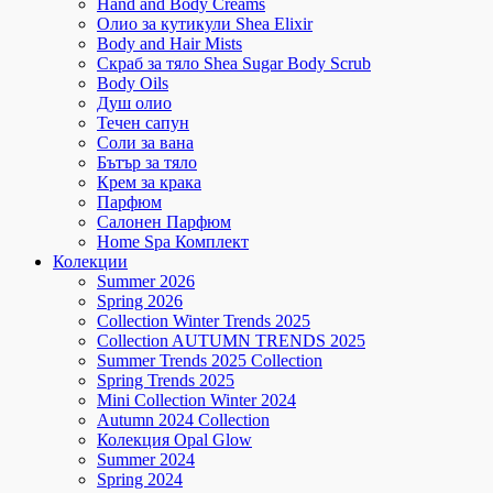
Hand and Body Creams
Олио за кутикули Shea Elixir
Body and Hair Mists
Скраб за тяло Shea Sugar Body Scrub
Body Oils
Душ олио
Течен сапун
Соли за вана
Бътър за тяло
Крем за крака
Парфюм
Салонен Парфюм
Home Spa Комплект
Колекции
Summer 2026
Spring 2026
Collection Winter Trends 2025
Collection AUTUMN TRENDS 2025
Summer Trends 2025 Collection
Spring Trends 2025
Mini Collection Winter 2024
Autumn 2024 Collection
Колекция Opal Glow
Summer 2024
Spring 2024