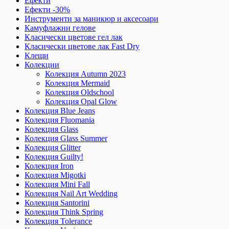
Ефекти
Ефекти -30%
Инструменти за маникюр и аксесоари
Камуфлажни гелове
Класически цветове гел лак
Класически цветове лак Fast Dry
Клещи
Колекции
Колекция Autumn 2023
Колекция Mermaid
Колекция Oldschool
Колекция Opal Glow
Колекция Blue Jeans
Колекция Fluomania
Колекция Glass
Колекция Glass Summer
Колекция Glitter
Колекция Guilty!
Колекция Iron
Колекция Migotki
Колекция Mini Fall
Колекция Nail Art Wedding
Колекция Santorini
Колекция Think Spring
Колекция Tolerance