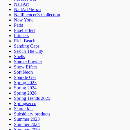
Nail Art
NailArt Четки
Nailfluencer® Collection
New York
Paris
Pixel Effect
Princess
Rich Beach
Sanding Caps
Sex In The City
Shells
Smoke Powder
Snow Effect
Soft Neon
Sparkle Gel
Spring 2023
Spring 2024
Spring 2026
Spring Trends 2025
Springsecco
Starter kits
Subsidiary products
Summer 2023
Summer 2024
Summer 2026