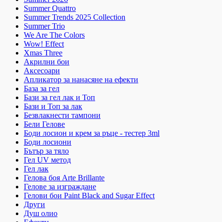
Summer Quattro
Summer Trends 2025 Collection
Summer Trio
We Are The Colors
Wow! Effect
Xmas Three
Акрилни бои
Аксесоари
Апликатор за нанасяне на ефекти
База за гел
Бази за гел лак и Топ
Бази и Топ за лак
Безвлакнести тампони
Бели Гелове
Боди лосион и крем за ръце - тестер 3ml
Боди лосиони
Бътър за тяло
Гел UV метод
Гел лак
Гелова боя Arte Brillante
Гелове за изграждане
Гелови бои Paint Black and Sugar Effect
Други
Душ олио