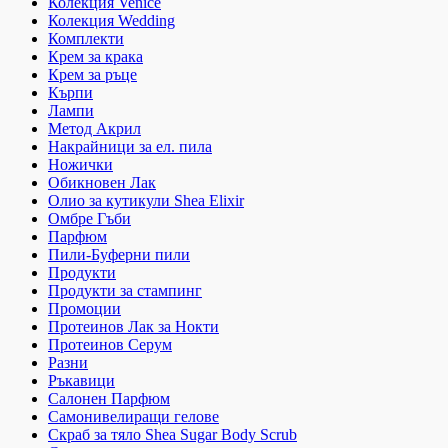
Колекция Venice
Колекция Wedding
Комплекти
Крем за крака
Крем за ръце
Кърпи
Лампи
Метод Акрил
Накрайници за ел. пила
Ножички
Обикновен Лак
Олио за кутикули Shea Elixir
Омбре Гъби
Парфюм
Пили-Буферни пили
Продукти
Продукти за стампинг
Промоции
Протеинов Лак за Нокти
Протеинов Серум
Разни
Ръкавици
Салонен Парфюм
Самонивелиращи гелове
Скраб за тяло Shea Sugar Body Scrub