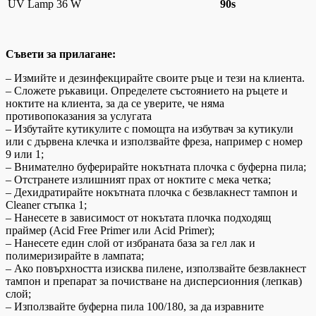
UV Lamp 36 W
90s
Съвети за прилагане:
– Измийте и дезинфекцирайте своите ръце и тези на клиента.
– Сложете ръкавици. Определете състоянието на ръцете и
ноктите на клиента, за да се уверите, че няма
противопоказания за услугата
– Избутайте кутикулите с помощта на избутвач за кутикули
или с дървена клечка и използвайте фреза, например с номер
9 или 1;
– Внимателно буферирайте нокътната плочка с буферна пила;
– Отстранете излишният прах от ноктите с мека четка;
– Дехидратирайте нокътната плочка с безвлакнест тампон и
Cleaner стъпка 1;
– Нанесете в зависимост от нокътата плочка подходящ
праймер (Acid Free Primer или Acid Primer);
– Нанесете един слой от избраната база за гел лак и
полимеризирайте в лампата;
– Ако повърхността изисква пилене, използвайте безвлакнест
тампон и препарат за почистване на дисперсионния (лепкав)
слой;
– Използвайте буферна пила 100/180, за да изравните