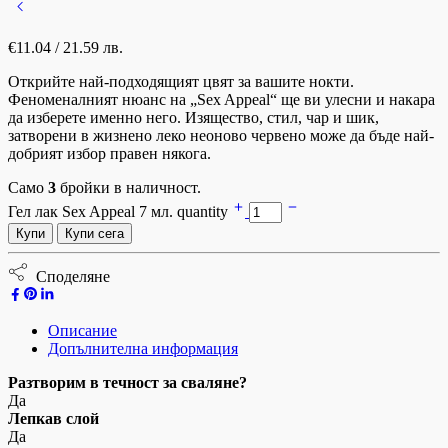
€
11.04
/ 21.59 лв.
Открийте най-подходящият цвят за вашите нокти.
Феноменалният нюанс на „Sex Appeal“ ще ви улесни и накара
да изберете именно него. Изящество, стил, чар и шик,
затворени в жизнено леко неоново червено може да бъде най-
добрият избор правен някога.
Само
3
бройки в наличност.
Гел лак Sex Appeal 7 мл. quantity
Купи
Купи сега
Споделяне
Описание
Допълнителна информация
Разтворим в течност за сваляне?
Да
Лепкав слой
Да