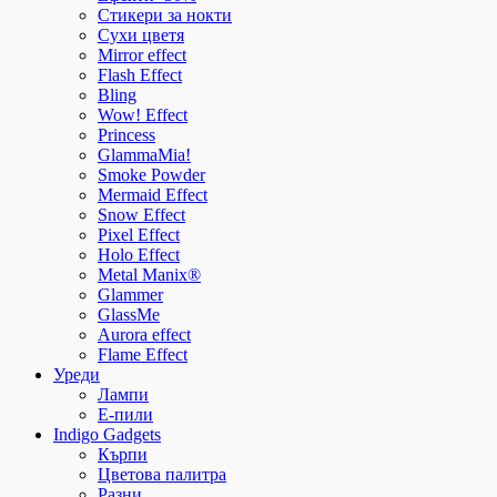
Стикери за нокти
Сухи цветя
Mirror effect
Flash Effect
Bling
Wow! Effect
Princess
GlammaMia!
Smoke Powder
Mermaid Effect
Snow Effect
Pixel Effect
Holo Effect
Metal Manix®
Glammer
GlassMe
Aurora effect
Flame Effect
Уреди
Лампи
E-пили
Indigo Gadgets
Кърпи
Цветова палитра
Разни