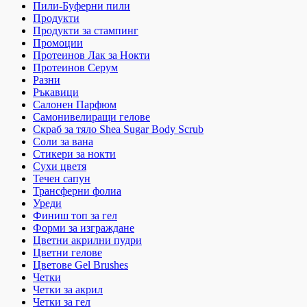
Пили-Буферни пили
Продукти
Продукти за стампинг
Промоции
Протеинов Лак за Нокти
Протеинов Серум
Разни
Ръкавици
Салонен Парфюм
Самонивелиращи гелове
Скраб за тяло Shea Sugar Body Scrub
Соли за вана
Стикери за нокти
Сухи цветя
Течен сапун
Трансферни фолиа
Уреди
Финиш топ за гел
Форми за изграждане
Цветни акрилни пудри
Цветни гелове
Цветове Gel Brushes
Четки
Четки за акрил
Четки за гел