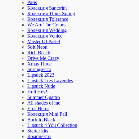
Paris
Колекция Santorini
Колекция Think Spring
Колекция Tolerance
We Are The Colors
Колекция Wedding
Колекция Venice
Master Of Pastel
Soft Neon
Rich Beach
Drive Me Crazy
Xmas Three
Springsecco
Lipstick 2023
Lipstick Tres Lavendes
Lipstick Nude
Holi Hey!
Summer Quattro
All shades of me
Eros Heros
Колекция Mini Fall
Back to Black
Lipstick 4 You Collection
Starter kits
Комплекти