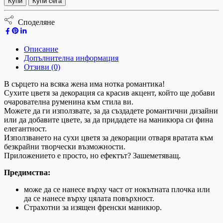
Купи
Купи сега
Споделяне
Описание
Допълнителна информация
Отзиви (0)
В сърцето на всяка жена има нотка романтика!
Сухите цветя за декорация са красив акцент, който ще добави
очарователна руменина към стила ви.
Можете да ги използвате, за да създадете романтични дизайни
или да добавите цвете, за да придадете на маникюра си фина
елегантност.
Използването на сухи цветя за декорации отваря вратата към
безкрайни творчески възможности.
Приложението е просто, но ефектът? Зашеметяващ.
Предимства:
може да се нанесе върху част от нокътната плочка или
да се нанесе върху цялата повърхност.
Страхотни за изящен френски маникюр.