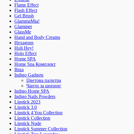
Flame Effect
Flash Effect
Gel Brush
GlammaMia!
Glammer
GlassMe
Hand and Body Creams
Hexagons
Holi Hey!
Holo Effect
Home SPA
Home Spa Комплект
Ibiza
Indigo Gadgets
Цветова палитра
Чанти за шопинг
Indigo Home SPA
Indigo Nails Powders
Lipstick 2023
Lipstick 3.0
Lipstick 4 You Collection
Lipstick Collection
Lipstick Nude
Lipstick Summer Collection