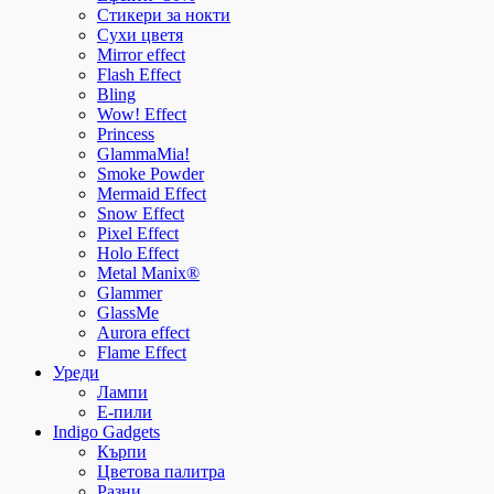
Стикери за нокти
Сухи цветя
Mirror effect
Flash Effect
Bling
Wow! Effect
Princess
GlammaMia!
Smoke Powder
Mermaid Effect
Snow Effect
Pixel Effect
Holo Effect
Metal Manix®
Glammer
GlassMe
Aurora effect
Flame Effect
Уреди
Лампи
E-пили
Indigo Gadgets
Кърпи
Цветова палитра
Разни