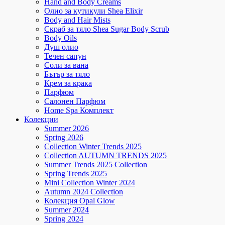
Hand and Body Creams
Олио за кутикули Shea Elixir
Body and Hair Mists
Скраб за тяло Shea Sugar Body Scrub
Body Oils
Душ олио
Течен сапун
Соли за вана
Бътър за тяло
Крем за крака
Парфюм
Салонен Парфюм
Home Spa Комплект
Колекции
Summer 2026
Spring 2026
Collection Winter Trends 2025
Collection AUTUMN TRENDS 2025
Summer Trends 2025 Collection
Spring Trends 2025
Mini Collection Winter 2024
Autumn 2024 Collection
Колекция Opal Glow
Summer 2024
Spring 2024