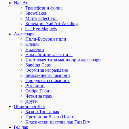
Nail Art
Трансферни фолиа
Snowflakes
Mirror Effect Foil
Колекция Nail Art Wedding
Cat Eye Magnets
Аксесоари
Пили-Буферни пили
Клещи
Ножички
Накрайници за ел. пила
Инструменти за маникюр и аксесоари
Sanding Caps
Форми за изграждане
Безвлакнести тампони
Продукти за стампинг
Ръкавици
Омбре Гъби
Четки за прах
Други
Обикновен Лак
Бази и Топ за лак
Протеинов Лак за Нокти
Класически цветове лак Fast Dry
Гел лак