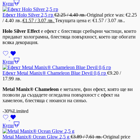
Купи
Ефект Holo Silver 2,5 гр
€
2.25
/ 4.40 лв.
Original price was: €2.25
/ 4.40 лв..
€
1.57
/ 3.07 лв.
Текущата цена е: €1.57 / 3.07 лв..
Holo Silver Effect
е ефект с блестящи сребърни частици, които
придават холограмна, блестяща повърхност, което ще обогати
всяка декорация.
Купи
Ефект Metal Manix® Chameleon Blue Devil 0,6 гр
€
9.20
/
17.99 лв.
Metal Manix® Chameleon
е метален, фин ефект, която ще ви
позволи да създадете огледална повърхност с ефект на
хамелеон, блестяща с нюанси на синьо.
-30%
Limited
Купи
Metal Manix® Ocean Glow 2,5 g
€
3.89
/ 7.61 лв.
Original price