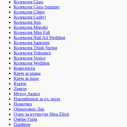
Колекция Glass
Колекция Glass Summer
Колекция Glitter
Колекция Guilty!
Колекция Iron
Колекция Migotki
Колекция Mini Fall
Колекция Nail Art Wedding
Колекция Santorini
Колекция Think Spring
Колекция Tolerance
Колекция Venice
Колекция Wedding
Комплекти
Крем за крака
Крем за ръце
Кърпи
Лампи
Метод Акрил
Накрайници за ел. пила
Ножички
Обикновен Лак
Олио за кутикули Shea Elixir
Омбре Гъби
Парфюм