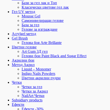
Бази за гел лак и Топ
Класически цветове гел лак
Гел UV метод
Mousse Gel
Самонивелиращи гелове
База за гел
Гелове за изграждане
Acrylgel метод
Gel Brush
Гелова боя Arte Brillante
Цветни гелове
Art Gum 3Д гел
Гелови бои Paint Black and Sugar Effect
Акрилни бои
Метод Акрил
Liquid – Monomer
Indigo Nails Powders
Цветни акрилни пудри
Четки
Четки за гел
Четки за Акрил
NailArt Четки
Subsidiary products
Ефекти
Ефекти -30%