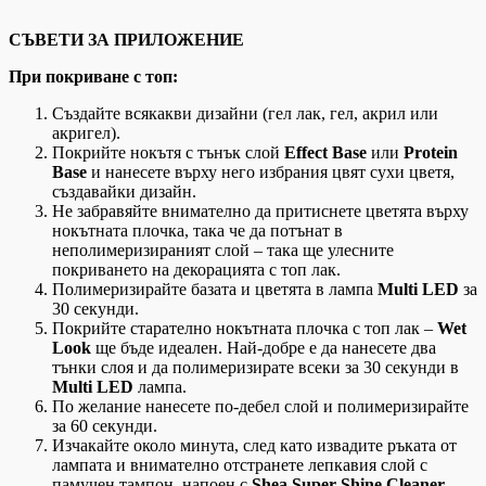
СЪВЕТИ ЗА ПРИЛОЖЕНИЕ
При покриване с топ:
Създайте всякакви дизайни (гел лак, гел, акрил или
акригел).
Покрийте нокътя с тънък слой
Effect Base
или
Protein
Base
и нанесете върху него избрания цвят сухи цветя,
създавайки дизайн.
Не забравяйте внимателно да притиснете цветята върху
нокътната плочка, така че да потънат в
неполимеризираният слой – така ще улесните
покриването на декорацията с топ лак.
Полимеризирайте базата и цветята в лампа
Multi LED
за
30 секунди.
Покрийте старателно нокътната плочка с топ лак –
Wet
Look
ще бъде идеален. Най-добре е да нанесете два
тънки слоя и да полимеризирате всеки за 30 секунди в
Multi LED
лампа.
По желание нанесете по-дебел слой и полимеризирайте
за 60 секунди.
Изчакайте около минута, след като извадите ръката от
лампата и внимателно отстранете лепкавия слой с
памучен тампон, напоен с
Shea Super Shine Cleaner
.