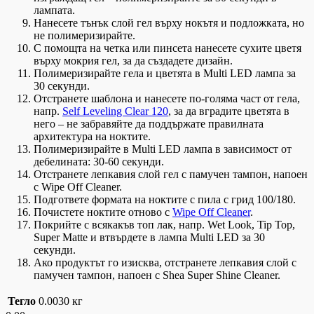
лампата.
Нанесете тънък слой гел върху нокътя и подложката, но
не полимеризирайте.
С помощта на четка или пинсета нанесете сухите цветя
върху мокрия гел, за да създадете дизайн.
Полимеризирайте гела и цветята в Multi LED лампа за
30 секунди.
Отстранете шаблона и нанесете по-голяма част от гела,
напр.
Self Leveling Clear 120
, за да вградите цветята в
него – не забравяйте да поддържате правилната
архитектура на ноктите.
Полимеризирайте в Multi LED лампа в зависимост от
дебелината: 30-60 секунди.
Отстранете лепкавия слой гел с памучен тампон, напоен
с Wipe Off Cleaner.
Подгответе формата на ноктите с пила с грид 100/180.
Почистете ноктите отново с
Wipe Off Cleaner
.
Покрийте с всякакъв топ лак, напр. Wet Look, Tip Top,
Super Matte и втвърдете в лампа Multi LED за 30
секунди.
Ако продуктът го изисква, отстранете лепкавия слой с
памучен тампон, напоен с Shea Super Shine Cleaner.
Тегло
0.0030 кг