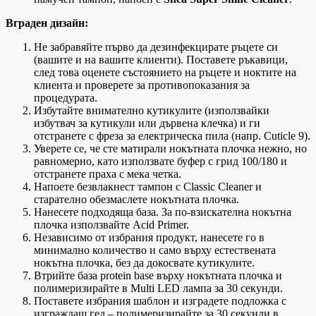
Вграден дизайн:
Не забравяйте първо да дезинфекцирате ръцете си
(вашите и на вашите клиенти). Поставете ръкавици,
след това оценете състоянието на ръцете и ноктите на
клиента и проверете за противопоказания за
процедурата.
Избутайте внимателно кутикулите (използвайки
избутвач за кутикули или дървена клечка) и ги
отстранете с фреза за електрическа пила (напр. Cuticle 9).
Уверете се, че сте матирали нокътната плочка нежно, но
равномерно, като използвате буфер с грид 100/180 и
отстранете праха с мека четка.
Напоете безвлакнест тампон с Classic Cleaner и
старателно обезмаслете нокътната плочка.
Нанесете подходяща база. За по-взискателна нокътна
плочка използвайте Acid Primer.
Независимо от избрания продукт, нанесете го в
минимално количество и само върху естествената
нокътна плочка, без да докосвате кутикулите.
Втрийте база protein base върху нокътната плочка и
полимеризирайте в Multi LED лампа за 30 секунди.
Поставете избрания шаблон и изградете подложка с
изграждащ гел – полимеризирайте за 30 секунди в