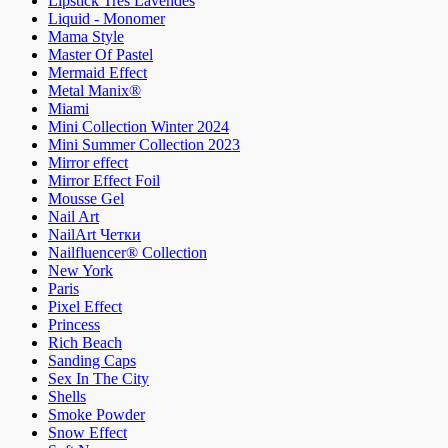
Lipstick Tres Lavendes
Liquid - Monomer
Mama Style
Master Of Pastel
Mermaid Effect
Metal Manix®
Miami
Mini Collection Winter 2024
Mini Summer Collection 2023
Mirror effect
Mirror Effect Foil
Mousse Gel
Nail Art
NailArt Четки
Nailfluencer® Collection
New York
Paris
Pixel Effect
Princess
Rich Beach
Sanding Caps
Sex In The City
Shells
Smoke Powder
Snow Effect