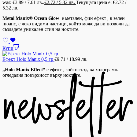
was: €3.89 / 7.61 лв..
€
2.72
/ 5.32 лв.
Текущата цена е: €2.72 /
5.32 лв..
Metal Manix® Ocean Glow
е метален, фин ефект , в зелен
нюанс, с леко видими частици, който може да ви позволи да
създадете уникален стил на ноктите.
Купи
Ефект Holo Manix 0,5 гр
€
9.71
/ 18.99 лв.
„Holo Manix Effect“
е ефект , който създава холограмна
огледална повърхност върху ноктите.