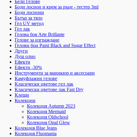
Бели Гелове
Боди лосион и крем за ръце - тестер 3ml
Боди лосиони
Бътър за тяло
Гел UV метод
Гел лак
Гелова боя Arte Brillante
Гелове за изграждане
Гелови бои Paint Black and Sugar Effect
Други
Душ олио
Ефекти
Ефекти -30%
Инструменти за маникюр и аксесоари
Камуфлажни гелове
Класически цветове гел лак
Класически цветове лак Fast Dry
Клещи
Колекции
Колекция Autumn 2023
Колекция Mermaid
Колекция Oldschool
Колекция Opal Glow
Колекция Blue Jeans
Колекция Fluomania