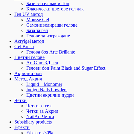
Бази за гел лак и Топ
Класически цветове гел лак
Гел UV метод
Mousse Gel
Самонивелиращи гелове
База за гел
Гелове за изграждане
Acrylgel метод
Gel Brush
Гелова боя Arte Brillante
Цветни гелове
Art Gum 3Д гел
Гелови бои Paint Black and Sugar Effect
Акрилни бои
Метод Акрил
Liquid – Monomer
Indigo Nails Powders
Цветни акрилни пудри
Четки
Четки за гел
Четки за Акрил
NailArt Четки
Subsidiary products
Ефекти
Ефекти -30%