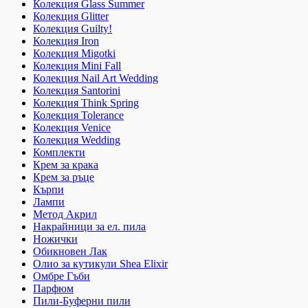
Колекция Glass Summer
Колекция Glitter
Колекция Guilty!
Колекция Iron
Колекция Migotki
Колекция Mini Fall
Колекция Nail Art Wedding
Колекция Santorini
Колекция Think Spring
Колекция Tolerance
Колекция Venice
Колекция Wedding
Комплекти
Крем за крака
Крем за ръце
Кърпи
Лампи
Метод Акрил
Накрайници за ел. пила
Ножички
Обикновен Лак
Олио за кутикули Shea Elixir
Омбре Гъби
Парфюм
Пили-Буферни пили