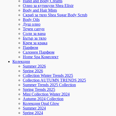
Hand and Body Creams
Олио за кутикули Shea Elixir
Body and Hair Mists
Скраб за тяло Shea Sugar Body Scrub
Body Oils
Душ олио
Течен сапун
Соли за вана
Бътър за тяло
Крем за крака
Парфюм
Салонен Парфюм
Home Spa Комплект
Колекции
Summer 2026
Spring 2026
Collection Winter Trends 2025
Collection AUTUMN TRENDS 2025
Summer Trends 2025 Collection
Spring Trends 2025
Mini Collection Winter 2024
Autumn 2024 Collection
Колекция Opal Glow
Summer 2024
Spring 2024