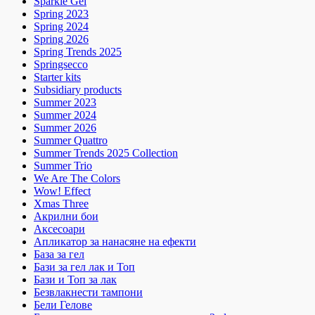
Sparkle Gel
Spring 2023
Spring 2024
Spring 2026
Spring Trends 2025
Springsecco
Starter kits
Subsidiary products
Summer 2023
Summer 2024
Summer 2026
Summer Quattro
Summer Trends 2025 Collection
Summer Trio
We Are The Colors
Wow! Effect
Xmas Three
Акрилни бои
Аксесоари
Апликатор за нанасяне на ефекти
База за гел
Бази за гел лак и Топ
Бази и Топ за лак
Безвлакнести тампони
Бели Гелове