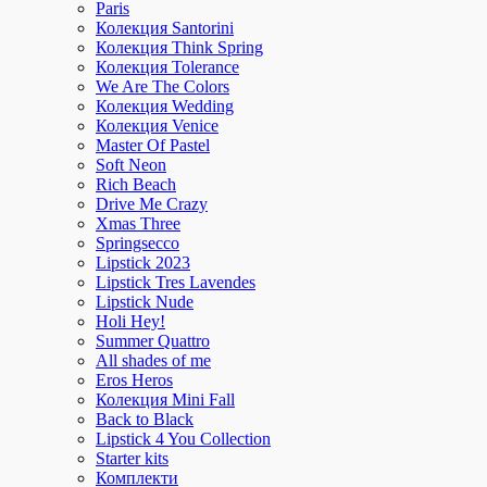
Paris
Колекция Santorini
Колекция Think Spring
Колекция Tolerance
We Are The Colors
Колекция Wedding
Колекция Venice
Master Of Pastel
Soft Neon
Rich Beach
Drive Me Crazy
Xmas Three
Springsecco
Lipstick 2023
Lipstick Tres Lavendes
Lipstick Nude
Holi Hey!
Summer Quattro
All shades of me
Eros Heros
Колекция Mini Fall
Back to Black
Lipstick 4 You Collection
Starter kits
Комплекти