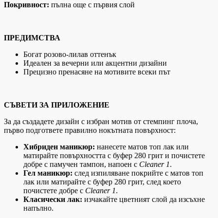
Покривност:
пълна още с първия слой
ПРЕДИМСТВА
Богат розово-лилав оттенък
Идеален за вечерни или акцентни дизайни
Прецизно пренасяне на мотивите всеки път
СЪВЕТИ ЗА ПРИЛОЖЕНИЕ
За да създадете дизайн с избран мотив от стемпинг плоча,
първо подгответе правилно нокътната повърхност:
Хибриден маникюр:
нанесете матов топ лак или
матирайте повърхността с буфер 280 грит и почистете
добре с памучен тампон, напоен с
Cleaner 1
.
Гел маникюр:
след изпиляване покрийте с матов топ
лак или матирайте с буфер 280 грит, след което
почистете добре с
Cleaner 1
.
Класически лак:
изчакайте цветният слой да изсъхне
напълно.