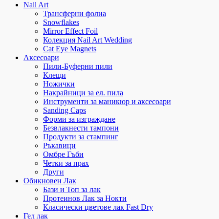
Nail Art
Трансферни фолиа
Snowflakes
Mirror Effect Foil
Колекция Nail Art Wedding
Cat Eye Magnets
Аксесоари
Пили-Буферни пили
Клещи
Ножички
Накрайници за ел. пила
Инструменти за маникюр и аксесоари
Sanding Caps
Форми за изграждане
Безвлакнести тампони
Продукти за стампинг
Ръкавици
Омбре Гъби
Четки за прах
Други
Обикновен Лак
Бази и Топ за лак
Протеинов Лак за Нокти
Класически цветове лак Fast Dry
Гел лак