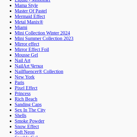
Mama Style
Master Of Pastel
Mermaid Effect
Metal Manix®
Miami
Mini Collection Winter 2024
Mini Summer Collection 2023
Mirror effect
Mirror Effect Foil
Mousse Gel
Nail Art
NailArt Четки
Nailfluencer® Collection
New York
Paris
Pixel Effect
Princess
Rich Beach
Sanding Caps
Sex In The City
Shells
Smoke Powder
Snow Effect
Soft Neon