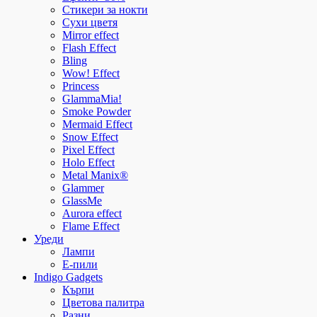
Стикери за нокти
Сухи цветя
Mirror effect
Flash Effect
Bling
Wow! Effect
Princess
GlammaMia!
Smoke Powder
Mermaid Effect
Snow Effect
Pixel Effect
Holo Effect
Metal Manix®
Glammer
GlassMe
Aurora effect
Flame Effect
Уреди
Лампи
E-пили
Indigo Gadgets
Кърпи
Цветова палитра
Разни