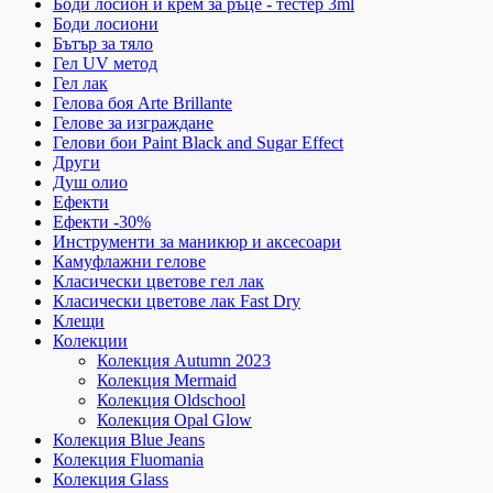
Боди лосион и крем за ръце - тестер 3ml
Боди лосиони
Бътър за тяло
Гел UV метод
Гел лак
Гелова боя Arte Brillante
Гелове за изграждане
Гелови бои Paint Black and Sugar Effect
Други
Душ олио
Ефекти
Ефекти -30%
Инструменти за маникюр и аксесоари
Камуфлажни гелове
Класически цветове гел лак
Класически цветове лак Fast Dry
Клещи
Колекции
Колекция Autumn 2023
Колекция Mermaid
Колекция Oldschool
Колекция Opal Glow
Колекция Blue Jeans
Колекция Fluomania
Колекция Glass