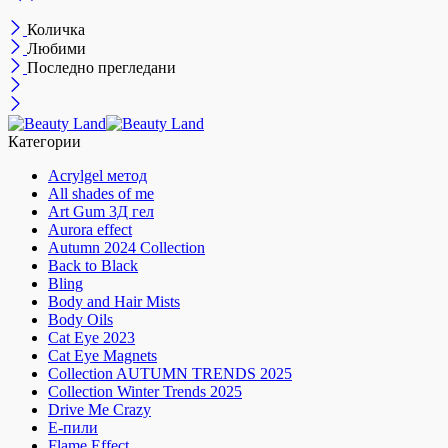
Количка
Любими
Последно прегледани
Категории
Acrylgel метод
All shades of me
Art Gum 3Д гел
Aurora effect
Autumn 2024 Collection
Back to Black
Bling
Body and Hair Mists
Body Oils
Cat Eye 2023
Cat Eye Magnets
Collection AUTUMN TRENDS 2025
Collection Winter Trends 2025
Drive Me Crazy
E-пили
Flame Effect