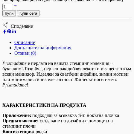
Купи
Купи сега
Споделяне
Описание
Допълнителна информация
Отзиви (0)
Prismadame
е перлата на вашата стемпинг колекция –
буквално! Този бял, перлен лак добавя лекота и изящество към
всеки маникюр. Идеален за сватбени дизайни, зимни мотиви
или минималистична елегантност. Финесът носи името
Prismadame
!
ХАРАКТЕРИСТИКИ НА ПРОДУКТА
Приложение:
подходящ за всякакъв тип нокътна плочка
Предназначение:
създаване на дизайни с помощта на
стемпинг плочи
Консистенция:
рядка