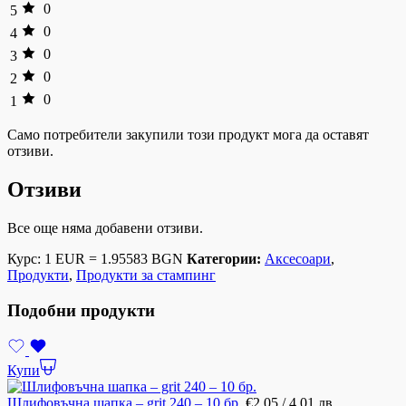
0
5
0
4
0
3
0
2
0
1
Само потребители закупили този продукт мога да оставят
отзиви.
Отзиви
Все още няма добавени отзиви.
Курс: 1 EUR = 1.95583 BGN
Категории:
Аксесоари
,
Продукти
,
Продукти за стампинг
Подобни продукти
Купи
Шлифовъчна шапка – grit 240 – 10 бр.
€
2.05
/ 4.01 лв.