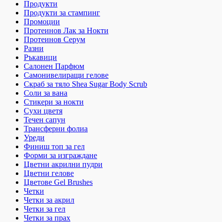
Продукти
Продукти за стампинг
Промоции
Протеинов Лак за Нокти
Протеинов Серум
Разни
Ръкавици
Салонен Парфюм
Самонивелиращи гелове
Скраб за тяло Shea Sugar Body Scrub
Соли за вана
Стикери за нокти
Сухи цветя
Течен сапун
Трансферни фолиа
Уреди
Финиш топ за гел
Форми за изграждане
Цветни акрилни пудри
Цветни гелове
Цветове Gel Brushes
Четки
Четки за акрил
Четки за гел
Четки за прах