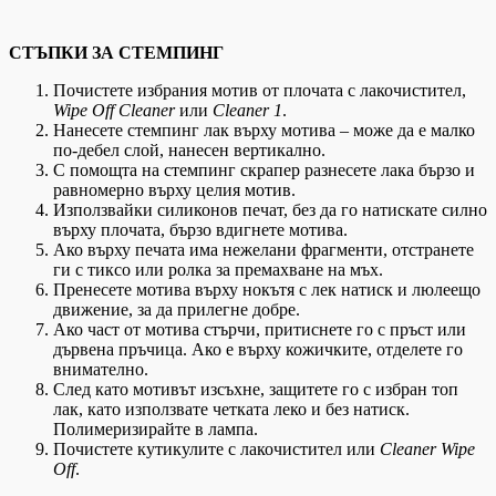
СТЪПКИ ЗА СТЕМПИНГ
Почистете избрания мотив от плочата с лакочистител,
Wipe Off Cleaner
или
Cleaner 1
.
Нанесете стемпинг лак върху мотива – може да е малко
по-дебел слой, нанесен вертикално.
С помощта на стемпинг скрапер разнесете лака бързо и
равномерно върху целия мотив.
Използвайки силиконов печат, без да го натискате силно
върху плочата, бързо вдигнете мотива.
Ако върху печата има нежелани фрагменти, отстранете
ги с тиксо или ролка за премахване на мъх.
Пренесете мотива върху нокътя с лек натиск и люлеещо
движение, за да прилегне добре.
Ако част от мотива стърчи, притиснете го с пръст или
дървена пръчица. Ако е върху кожичките, отделете го
внимателно.
След като мотивът изсъхне, защитете го с избран топ
лак, като използвате четката леко и без натиск.
Полимеризирайте в лампа.
Почистете кутикулите с лакочистител или
Cleaner Wipe
Off
.