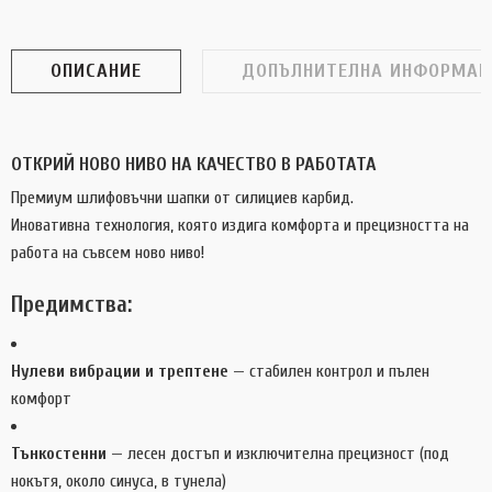
ОПИСАНИЕ
ДОПЪЛНИТЕЛНА ИНФОРМАЦ
ОТКРИЙ НОВО НИВО НА КАЧЕСТВО В РАБОТАТА
Премиум шлифовъчни шапки от силициев карбид.
Иновативна технология, която издига комфорта и прецизността на
работа на съвсем ново ниво!
Предимства:
Нулеви вибрации и трептене
— стабилен контрол и пълен
комфорт
Тънкостенни
— лесен достъп и изключителна прецизност (под
нокътя, около синуса, в тунела)