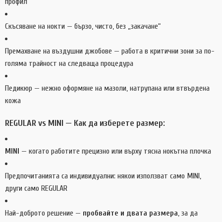
профил
Скъсяване на нокти — бързо, чисто, без „закачане“
Премахване на въздушни джобове — работа в критични зони за по-
голяма трайност на следваща процедура
Педикюр — нежно оформяне на мазоли, натрупана или втвърдена
кожа
REGULAR vs MINI — Как да изберете размер:
MINI
— когато работите прецизно или върху тясна нокътна плочка
Предпочитанията са индивидуални: някои използват само MINI,
други само REGULAR
Най-доброто решение —
пробвайте и двата размера
, за да