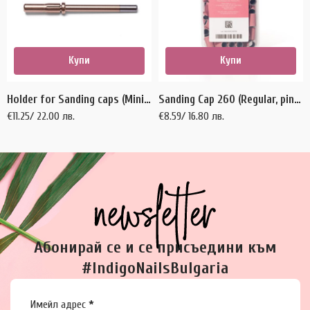
Купи
Купи
Holder for Sanding caps (Mini size) – 1 бр.
Sanding Cap 260 (Regular, pink) – 100 бр.
€
11.25
/ 22.00 лв.
€
8.59
/ 16.80 лв.
Абонирай се и се присъедини към
#IndigoNailsBulgaria
Section
Имейл адрес
*