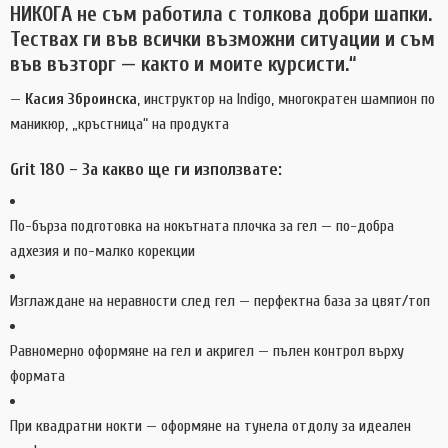
НИКОГА не съм работила с толкова добри шапки.
Тествах ги във всички възможни ситуации и съм
във възторг — както и моите курсисти.“
—
Касия Зброинска
, инструктор на Indigo, многократен шампион по
маникюр, „кръстница“ на продукта
Grit 180 – За какво ще ги използвате:
По-бърза подготовка на нокътната плочка за гел — по-добра
адхезия и по-малко корекции
Изглаждане на неравности след гел — перфектна база за цвят/топ
Равномерно оформяне на гел и акригeл — пълен контрол върху
формата
При квадратни нокти — оформяне на тунела отдолу за идеален