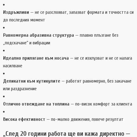
Издръжливи
— не се разслояват, запазват формата и точността си
до последния момент
Равномерна абразивна структура
— плавно плъзгане без
„подскачане“ и вибрации
Идеално прилягане към носача
— не се изхлузват и не се налага
насилване
Деликатни към кутикулите
— работят равномерно, без закачане
или раздразнение
Отлично отвеждане на топлина
— по-висок комфорт за клиента
Висока ефективност
— по-малко движения, повече резултат
„След 20 години работа ще ви кажа директно —