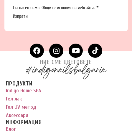
Съгласен съм с
Общите условия
на уебсайта.
*
Изпрати
НИЕ СМЕ ЦВЕТОВЕТЕ
#indigonailsbulgaria
ПРОДУКТИ
Indigo Home SPA
Гел лак
Гел UV метод
Аксесоари
ИНФОРМАЦИЯ
Блог