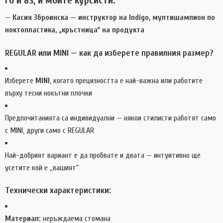
—
Касия Зброинска — инструктор на Indigo, мултишампион по
ноктопластика, „кръстница“ на продукта
REGULAR или MINI — как да изберете правилния размер?
Изберете
MINI
, когато прецизността е най-важна или работите
върху тесни нокътни плочки
Предпочитанията са индивидуални — някои стилисти работят само
с MINI, други само с REGULAR
Най-добрият вариант е да пробвате и двата — интуитивно ще
усетите кой е „вашият“
Технически характеристики:
Материал:
неръждаема стомана