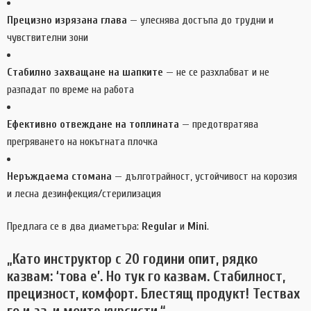
Прецизно изрязана глава
— улеснява достъпа до трудни и
чувствителни зони
Стабилно захващане на шапките
— не се разхлабват и не
разпадат по време на работа
Ефективно отвеждане на топлината
— предотвратява
прегряването на нокътната плочка
Неръждаема стомана
— дълготрайност, устойчивост на корозия
и лесна дезинфекция/стерилизация
Предлага се в два диаметъра:
Regular
и
Mini
.
„Като инструктор с 20 години опит, рядко
казвам: ‘това е’. Но тук го казвам. Стабилност,
прецизност, комфорт. Блестящ продукт! Тествах
го и аз, и моите курсисти.“