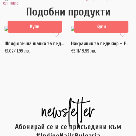
ел. пила
Подобни продукти
Купи
Купи
Шлифовъчна шапка за педикюр – grit 180 – 1 бр.
Накрайник за педикюр – Pedix Bit – 1 бр.
€
1.02
/ 1.99 лв.
€
5.11
/ 9.99 лв.
Абонирай се и се присъедини към
#IndigoNailsBulgaria