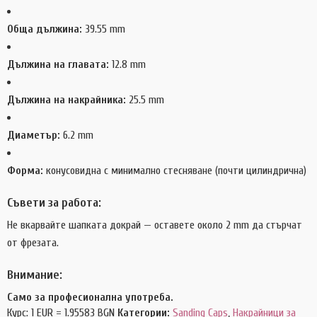
Обща дължина:
39.55 mm
Дължина на главата:
12.8
mm
Дължина на накрайника:
25.5
mm
Диаметър:
6.2 mm
Форма:
конусовидна с минимално стесняване (почти цилиндрична)
Съвети за работа:
Не вкарвайте шапката докрай — оставете около 2 mm да стърчат
от фрезата.
Внимание:
Само за професионална употреба.
Курс: 1 EUR = 1.95583 BGN
Категории:
Sanding Caps
,
Накрайници за