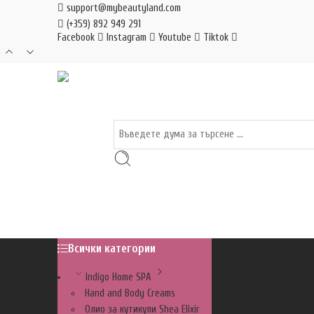
support@mybeautyland.com
(+359) 892 949 291
Facebook
Instagram
Youtube
Tiktok
Всички категории
Indigo Home SPA
Hand and Body Creams
Олио за кутикули Shea Elixir