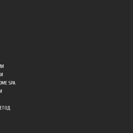
ИИ
ТИ
OME SPA
И
МЕТОД