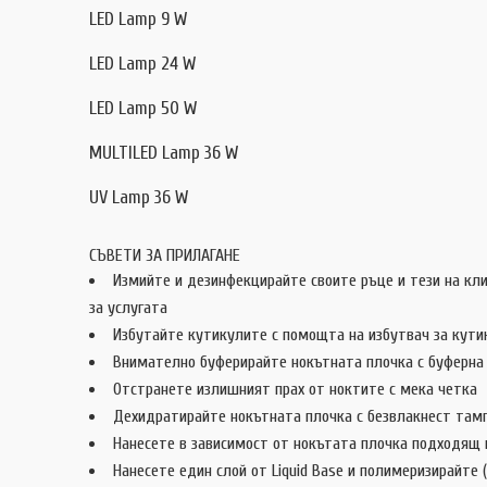
LED Lamp 9 W
LED Lamp 24 W
LED Lamp 50 W
MULTILED Lamp 36 W
UV Lamp 36 W
СЪВЕТИ ЗА ПРИЛАГАНЕ
Измийте и дезинфекцирайте своите ръце и тези на кли
за услугата
Избутайте кутикулите с помощта на избутвач за кутик
Внимателно буферирайте нокътната плочка с буферна 
Отстранете излишният прах от ноктите с мека четка
Дехидратирайте нокътната плочка с безвлакнест тампо
Нанесете в зависимост от нокътата плочка подходящ пр
Нанесете един слой от Liquid Base и полимеризирайте (3