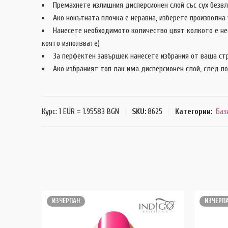
Премахнете излишния дисперсионен слой със сух безвл
Ако нокътната плочка е неравна, изберете произволна у
Нанесете необходимото количество цвят колкото е не
която използвате)
За перфектен завършек нанесете избрания от ваша стр
Ако избраният топ лак има дисперсионен слой, след по
Курс: 1 EUR = 1.95583 BGN
SKU:
8625
Категории:
Баз
ИЗЧЕРПАН
ИЗЧЕРП