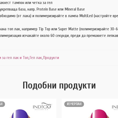
акнест тампон или четка за гел
крепваща база, напр. Protein Base или Mineral Base
обходимо (от лака) и полимеризирайте в лампа MultiLed (настройте в
ана топ лак, например Tip Top или Super Matte (полимеризирайте 30-60
лимеризация изчакайте около 60 секунди, преди да премахнете лепкавия
и за гел лак и Топ
,
Гел лак
,
Продукти
Подобни продукти
АН
ИЗЧЕРПАН