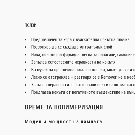
ПОЛЗИ
Предназначен за хора с взискателна нокътна плочка
Позволява да се създаде ултратънък слой
Нова, по-плътна формула, лесна за нанасяне, самонив
Запълва естествените неравности на нокътя
В случай на проблемна нокътна плочка, може да се из
Лесно се отстранява – разтваря се в Remover, не е не
Запълва неравностите, като прави ноктите по-малко
Предпазва нокътя от негативното въздействие на вън
ВРЕМЕ ЗА ПОЛИМЕРИЗАЦИЯ
Модел и мощност на лампата