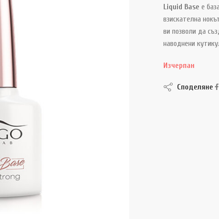
Liquid Base
е база
взискателна нокъ
ви позволи да съ
наводнени кутику
Изчерпан
Споделяне