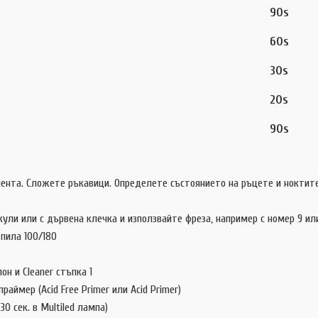
90s
60s
30s
20s
90s
ента. Сложете ръкавици. Определете състоянието на ръцете и ноктите 
ули или с дървена клечка и използвайте фреза, например с номер 9 или
пила 100/180
н и Cleaner стъпка 1
аймер (Acid Free Primer или Acid Primer)
0 сек. в Multiled лампа)