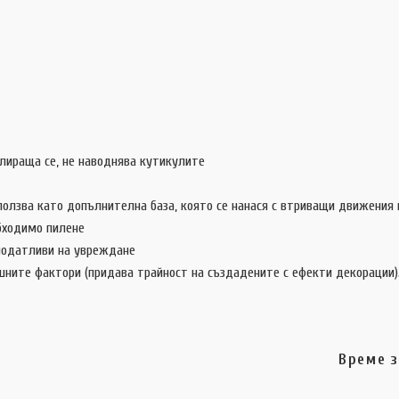
елираща се, не наводнява кутикулите
ползва като допълнителна база, която се нанася с втриващи движения п
обходимо пилене
 податливи на увреждане
шните фактори (придава трайност на създадените с ефекти декорации)
Време з