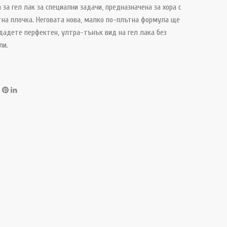
 за гел лак за специални задачи, предназначена за хора с
тна плочка. Неговата нова, малко по-плътна формула ще
здадете перфектен, ултра-тънък вид на гел лака без
ли.