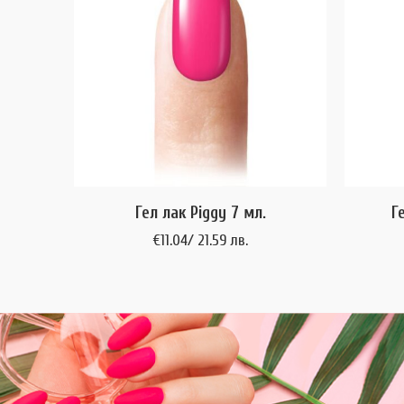
Гел лак Piggy 7 мл.
Г
€
11.04
/ 21.59 лв.