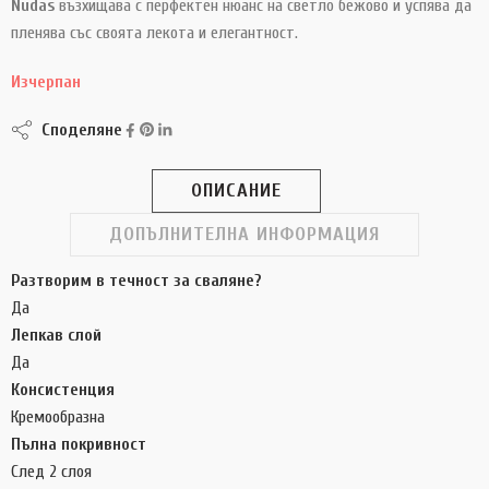
Nudas
възхищава с перфектен нюанс на светло бежово и успява да
пленява със своята лекота и елегантност.
Изчерпан
Споделяне
ОПИСАНИЕ
ДОПЪЛНИТЕЛНА ИНФОРМАЦИЯ
Разтворим в течност за сваляне?
Да
Лепкав слой
Да
Консистенция
Кремообразна
Пълна покривност
След 2 слоя