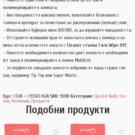
– Нанесете един слой от избраната база за гел лак и
полимеризирайте в лампата;
– Ако повърхността изисква пилене, използвайте безвлакнест
тампон и препарат за почистване на дисперсионния (лепкав) слой ;
– Използвайте буферна пила 100/180, за да изравните повърхността;
– Отстранете излишния прах от нокътната плочка с помощта на
мека четка и почистете нокътя с
Cleaner стъпка 1
или
Wipe Off
;
– Нанесете необходимото количество цвят колкото е необходимо
(от лака) и полимеризирайте в лампа MultiLed;
– За перфектен завършек нанесете избрания от ваша страна топ
лак, например Tip Top или Super Matte.
Курс: 1 EUR = 1.95583 BGN
SKU:
9088
Категории:
Lipstick Nude
,
Гел
лак
,
Колекции
,
Продукти
Подобни продукти
КУПИ
КУПИ