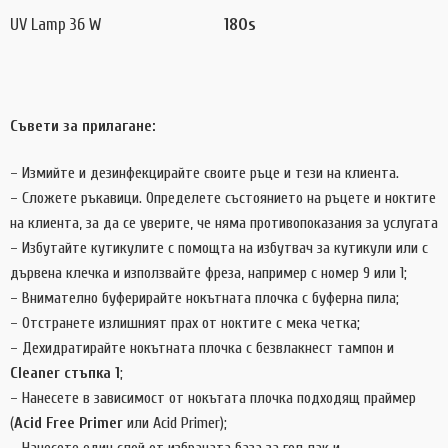
UV Lamp 36 W
180s
Съвети за прилагане:
– Измийте и дезинфекцирайте своите ръце и тези на клиента.
– Сложете ръкавици. Определете състоянието на ръцете и ноктите
на клиента, за да се уверите, че няма противопоказания за услугата
– Избутайте кутикулите с помощта на избутвач за кутикули или с
дървена клечка и използвайте фреза, например с номер 9 или 1;
– Внимателно буферирайте нокътната плочка с буферна пила;
– Отстранете излишният прах от ноктите с мека четка;
– Дехидратирайте нокътната плочка с безвлакнест тампон и
Cleaner стъпка 1
;
– Нанесете в зависимост от нокътата плочка подходящ праймер
(
Acid Free Primer
или Acid Primer);