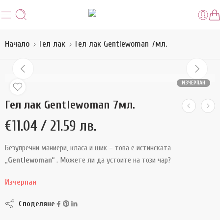
Начало
Гел лак
Гел лак Gentlewoman 7мл.
ИЗЧЕРПАН
Гел лак Gentlewoman 7мл.
€
11.04
/ 21.59 лв.
Безупречни маниери, класа и шик – това е истинската
„
Gentlewoman“
. Можете ли да устоите на този чар?
Изчерпан
Споделяне