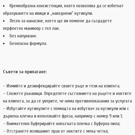
Кремообразна консистенция, която позволява да се избегнат
образуването на ивици и „наводнени“ кутикули.
Лесен за нанасяне, което ще ви помогне да създадете
перфектен маникюр с гел лак.
Без напукване.
Безопасна формула.
Съвети за прилагане:
– Измийте и дезинфекцирайте своите ръце и тези на клиента.
– Сложете ръкавици. Определете състоянието на ръцете и ноктите
на клиента, за да се уверите, че няма противопоказания за услугата
– Избутайте кутикулите с помощта на избутвач за кутикули или с
дървена клечка и използвайте фреза, например с номер 9 или 1;
– Внимателно буферирайте нокътната плочка с буферна пила;
– Отстранете излишният прах от ноктите с мека четка;