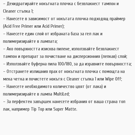
– Дехидратирайте нокътната плочка с безвлакнест тампон и
Cleaner стъпка 1;
– Нанесете в зависимост от нокътата плочка подходящ праймер
(Acid Free Primer или Acid Primer);
– Нанесете един слой от избраната база за гел лак и
полимеризирайте в лампата;
– Ако повърхността изисква пилене, използвайте безвлакнест
тампон и препарат за почистване на дисперсионния (лепкав) слой;
– Използвайте буферна пила 100/180, за да изравните повърхността;
– Отстранете излишния прах от нокътната плочка с помощта на
мека четка и почистете нокътя с Cleaner стъпка 1 или Wipe Off;
– Нанесете необходимото количество цвят (от лака) и
полимеризирайте в лампа MultiLed;
– За перфектен завършек нанесете избрания от ваша страна топ
лак, например Tip Top или Super Matte.