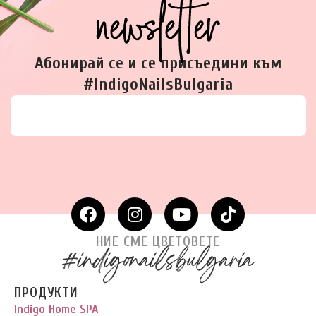
Абонирай се и се присъедини към
#IndigoNailsBulgaria
НИЕ СМЕ ЦВЕТОВЕТЕ
#indigonailsbulgaria
ПРОДУКТИ
Indigo Home SPA