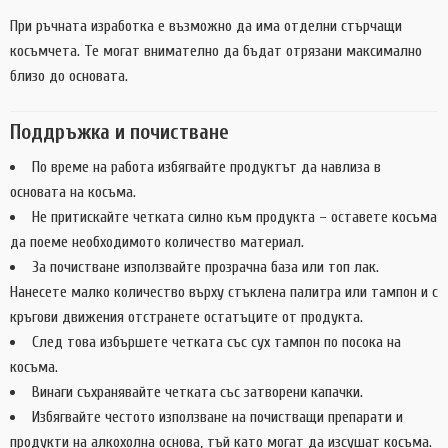
При ръчната изработка е възможно да има отделни стърчащи
косъмчета. Те могат внимателно да бъдат отрязани максимално
близо до основата.
Поддръжка и почистване
По време на работа избягвайте продуктът да навлиза в
основата на косъма.
Не притискайте четката силно към продукта – оставете косъма
да поеме необходимото количество материал.
За почистване използвайте прозрачна база или топ лак.
Нанесете малко количество върху стъклена палитра или тампон и с
кръгови движения отстранете остатъците от продукта.
След това избършете четката със сух тампон по посока на
косъма.
Винаги съхранявайте четката със затворени капачки.
Избягвайте честото използване на почистващи препарати и
продукти на алкохолна основа, тъй като могат да изсушат косъма.