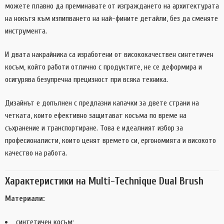
можете плавно да преминавате от изграждането на архитектурата
на нокътя към изпипването на най-фините детайли, без да сменяте
инструмента.
И двата накрайника са изработени от висококачествен синтетичен
косъм, който работи отлично с продуктите, не се деформира и
осигурява безупречна прецизност при всяка техника.
Дизайнът е допълнен с предпазни капачки за двете страни на
четката, които ефективно защитават косъма по време на
съхранение и транспортиране. Това е идеалният избор за
професионалисти, които ценят времето си, ергономията и високото
качество на работа.
Характеристики на Multi-Technique Dual Brush
Материали:
синтетичен косъм;