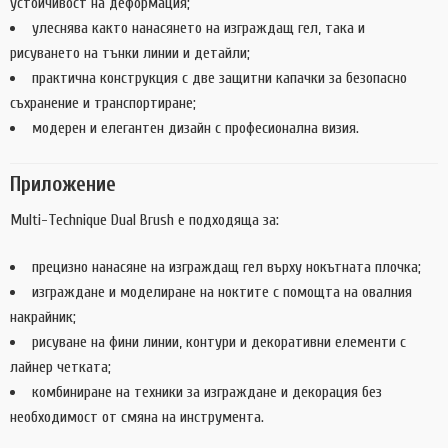
устойчивост на деформация;
улеснява както нанасянето на изграждащ гел, така и
рисуването на тънки линии и детайли;
практична конструкция с две защитни капачки за безопасно
съхранение и транспортиране;
модерен и елегантен дизайн с професионална визия.
Приложение
Multi-Technique Dual Brush е подходяща за:
прецизно нанасяне на изграждащ гел върху нокътната плочка;
изграждане и моделиране на ноктите с помощта на овалния
накрайник;
рисуване на фини линии, контури и декоративни елементи с
лайнер четката;
комбиниране на техники за изграждане и декорация без
необходимост от смяна на инструмента.