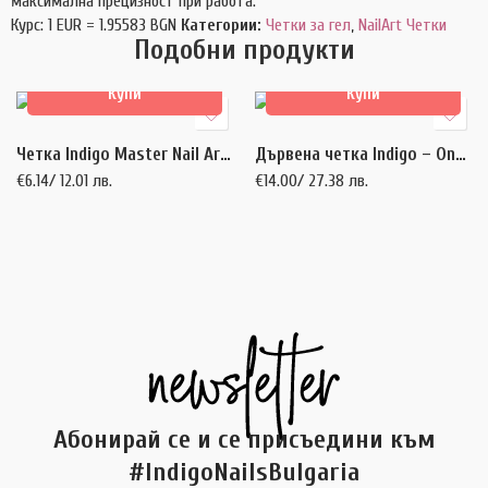
максимална прецизност при работа.
Курс: 1 EUR = 1.95583 BGN
Категории:
Четки за гел
,
NailArt Четки
Подобни продукти
Купи
Купи
Четка Indigo Master Nail Art 002 (дървена дръжка)
Дървена четка Indigo – One Stroke II
€
6.14
/ 12.01 лв.
€
14.00
/ 27.38 лв.
Абонирай се и се присъедини към
#IndigoNailsBulgaria