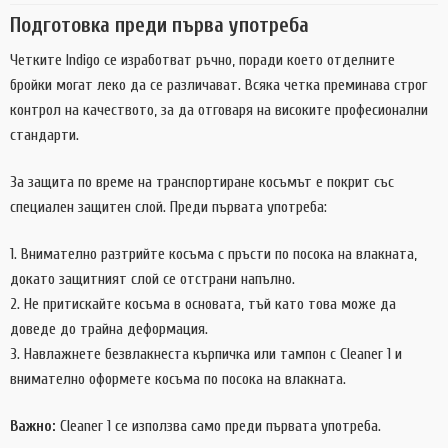
Подготовка преди първа употреба
Четките Indigo се изработват ръчно, поради което отделните
бройки могат леко да се различават. Всяка четка преминава строг
контрол на качеството, за да отговаря на високите професионални
стандарти.
За защита по време на транспортиране косъмът е покрит със
специален защитен слой. Преди първата употреба:
Внимателно разтрийте косъма с пръсти по посока на влакната,
докато защитният слой се отстрани напълно.
Не притискайте косъма в основата, тъй като това може да
доведе до трайна деформация.
Навлажнете безвлакнеста кърпичка или тампон с Cleaner 1 и
внимателно оформете косъма по посока на влакната.
Важно:
Cleaner 1 се използва само преди първата употреба.