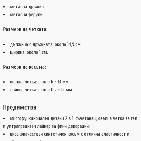
метална дръжка;
метални ферули.
Размери на четката:
дължина с дръжката: около 14,9 см;
ширина: около 1 см.
Размери на косъма:
овална четка: около 6 × 13 мм;
лайнер четка: около 0,2 × 12 мм.
Предимства
многофункционален дизайн 2 в 1, съчетаващ овална четка за гел
и ултрапрецизен лайнер за фини декорации;
висококачествен синтетичен косъм с отлична еластичност и