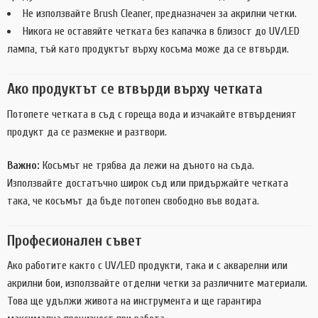
Не използвайте Brush Cleaner, предназначен за акрилни четки.
Никога не оставяйте четката без капачка в близост до UV/LED
лампа, тъй като продуктът върху косъма може да се втвърди.
Ако продуктът се втвърди върху четката
Потопете четката в съд с гореща вода и изчакайте втвърденият
продукт да се размекне и разтвори.
Важно:
Косъмът не трябва да лежи на дъното на съда.
Използвайте достатъчно широк съд или придържайте четката
така, че косъмът да бъде потопен свободно във водата.
Професионален съвет
Ако работите както с UV/LED продукти, така и с акварелни или
акрилни бои, използвайте отделни четки за различните материали.
Това ще удължи живота на инструмента и ще гарантира