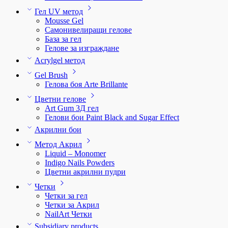
Гел UV метод
Mousse Gel
Самонивелиращи гелове
База за гел
Гелове за изграждане
Acrylgel метод
Gel Brush
Гелова боя Arte Brillante
Цветни гелове
Art Gum 3Д гел
Гелови бои Paint Black and Sugar Effect
Акрилни бои
Метод Акрил
Liquid – Monomer
Indigo Nails Powders
Цветни акрилни пудри
Четки
Четки за гел
Четки за Акрил
NailArt Четки
Subsidiary products