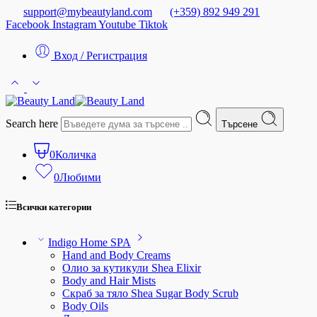
support@mybeautyland.com
(+359) 892 949 291
Facebook
Instagram
Youtube
Tiktok
Вход / Регистрация
Search here
Търсене
0
Количка
0
Любими
Всички категории
Indigo Home SPA
Hand and Body Creams
Олио за кутикули Shea Elixir
Body and Hair Mists
Скраб за тяло Shea Sugar Body Scrub
Body Oils