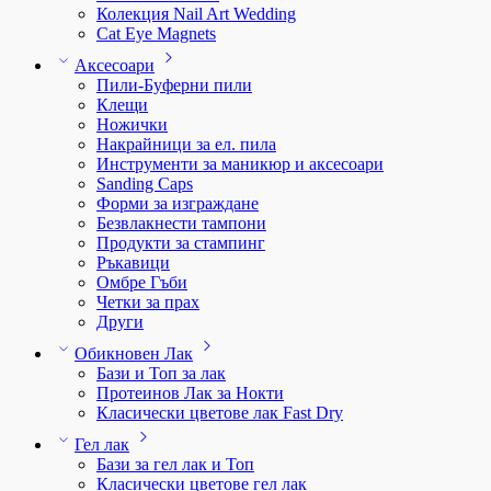
Колекция Nail Art Wedding
Cat Eye Magnets
Аксесоари
Пили-Буферни пили
Клещи
Ножички
Накрайници за ел. пила
Инструменти за маникюр и аксесоари
Sanding Caps
Форми за изграждане
Безвлакнести тампони
Продукти за стампинг
Ръкавици
Омбре Гъби
Четки за прах
Други
Обикновен Лак
Бази и Топ за лак
Протеинов Лак за Нокти
Класически цветове лак Fast Dry
Гел лак
Бази за гел лак и Топ
Класически цветове гел лак