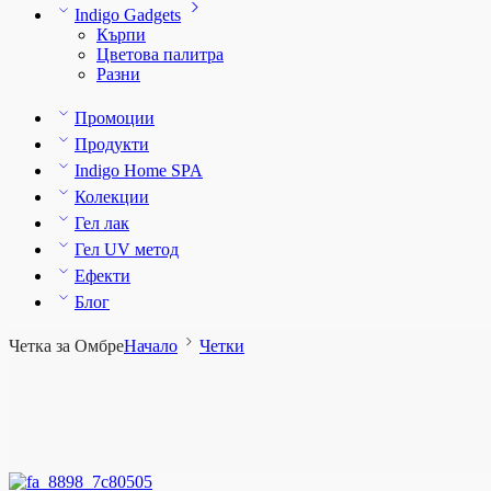
Indigo Gadgets
Кърпи
Цветова палитра
Разни
Промоции
Продукти
Indigo Home SPA
Колекции
Гел лак
Гел UV метод
Ефекти
Блог
Четка за Омбре
Начало
Четки