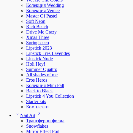
Колекция Wedding
Колекция Venice
Master Of Pastel
Soft Neon
Rich Beach
Drive Me Crazy
Xmas Three
Springsecco
Lipstick 2023
Lipstick Tres Lavendes
Lipstick Nude
Holi Hey!
Summer Quattro
All shades of me
Eros Heros
Колекция Mini Fall
Back to Black
Lipstick 4 You Collection
Starter kits
Комплекти
Nail Art
Трансферни фолиа
Snowflakes
Mirror Effect Foil