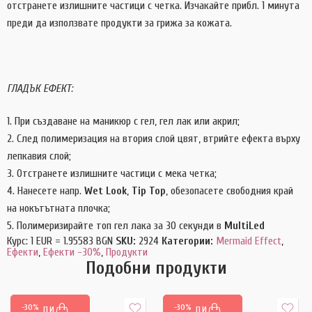
отстранете излишните частици с четка. Изчакайте прибл. 1 минута
преди да използвате продукти за грижа за кожата.
ГЛАДЪК ЕФЕКТ:
При създаване на маникюр с гел, гел лак или акрил;
След полимеризация на втория слой цвят, втрийте ефекта върху
лепкавия слой;
Отстранете излишните частици с мека четка;
Нанесете напр.
Wet Look
,
Tip Top
, обезопасете свободния край
на нокътътната плочка;
Полимеризирайте топ гел лака за 30 секунди в
MultiLed
Курс: 1 EUR = 1.95583 BGN
SKU:
2924
Категории:
Mermaid Effect
,
Ефекти
,
Ефекти -30%
,
Продукти
Подобни продукти
-30%
-30%
КУПИ
КУПИ