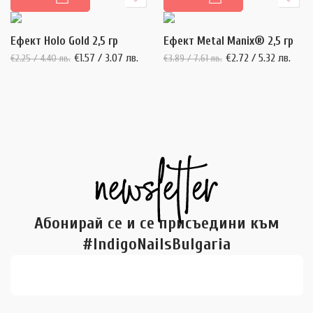
Ефект Holo Gold 2,5 гр
Ефект Metal Manix® 2,5 гр
€
1.57
/ 3.07 лв.
€
2.72
/ 5.32 лв.
€
2.25
/ 4.40 лв.
€
3.89
/ 7.61 лв.
Абонирай се и се присъедини към
#IndigoNailsBulgaria