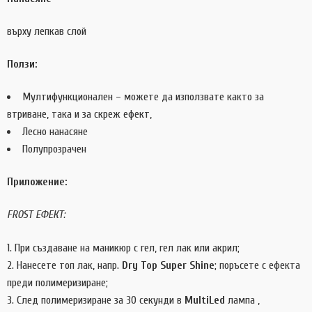
върху лепкав слой
Ползи:
Мултифункционален – можете да използвате както за
втриване, така и за скреж ефект,
Лесно нанасяне
Полупрозрачен
Приложение:
FROST ЕФЕКТ:
При създаване на маникюр с гел, гел лак или акрил;
Нанесете топ лак, напр.
Dry Top Super Shine
; поръсете с ефекта
преди полимеризиране;
След полимеризиране за 30 секунди в
MultiLed
лампа ,