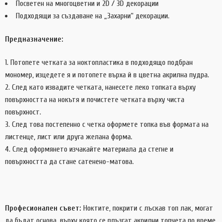
Посветен на многоцветни и 2D / 3D декорации
Подходящи за създаване на „Захарни“ декорации.
Предназначение:
Потопете четката за ноктопластика в подходящо подбран
мономер, изцедете я и потопете върха й в цветна акрилна пудра.
След като извадите четката, нанесете леко топката върху
повърхността на нокътя и почистете четката върху чиста
повърхност.
След това постепенно с четка оформете топка във формата на
листенце, лист или друга желана форма.
След оформянето изчакайте материала да стегне и
повърхността да стане сатенено-матова.
Професионален съвет:
Ноктите, покрити с лъскав топ лак, могат
да бъдат основа, върху която се плъзгат акрилни топчета по време