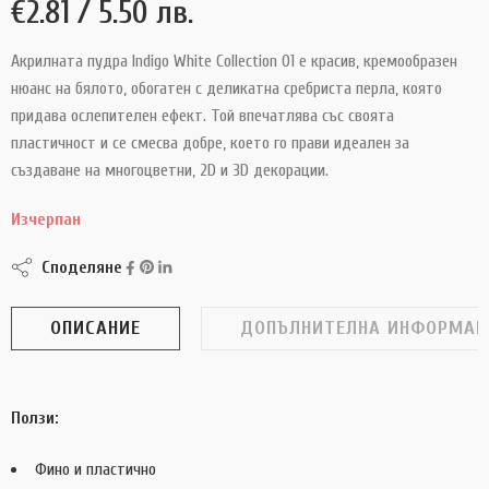
€
2.81
/ 5.50 лв.
Акрилната пудра Indigo White Collection 01 е красив, кремообразен
нюанс на бялото, обогатен с деликатна сребриста перла, която
придава ослепителен ефект. Той впечатлява със своята
пластичност и се смесва добре, което го прави идеален за
създаване на многоцветни, 2D и 3D декорации.
Изчерпан
Споделяне
ОПИСАНИЕ
ДОПЪЛНИТЕЛНА ИНФОРМАЦ
Ползи:
Фино и пластично