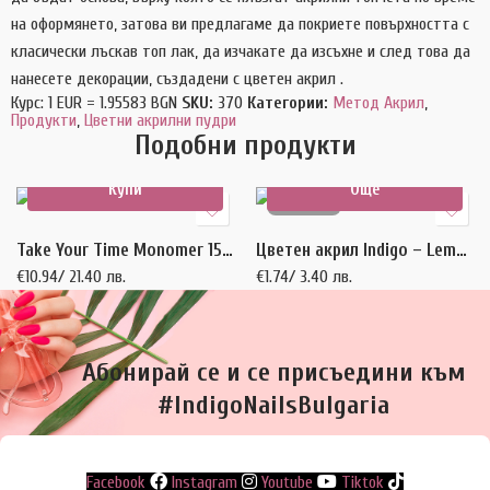
на оформянето, затова ви предлагаме да покриете повърхността с
класически лъскав топ лак, да изчакате да изсъхне и след това да
нанесете декорации, създадени с цветен акрил .
Курс: 1 EUR = 1.95583 BGN
SKU:
370
Категории:
Метод Акрил
,
Продукти
,
Цветни акрилни пудри
Подобни продукти
Купи
Още
ИЗЧЕРПАН
Take Your Time Monomer 150 ml
Цветен акрил Indigo – Lemon 2 гр
€
10.94
/ 21.40 лв.
€
1.74
/ 3.40 лв.
Абонирай се и се присъедини към
#IndigoNailsBulgaria
Facebook
Instagram
Youtube
Tiktok