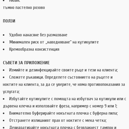
Нюанс
тъмно пастелно розово
ПОЛЗИ
Удобно нанасяне без размазване
Минимален риск от „наводняване“ на кутикулите
Кремообразна консистенция
СЪВЕТИ ЗА ПРИЛОЖЕНИЕ
Измийте и дезинфекцирайте своите ръце и тези на клиента;
Сложете ръкавици. Определете състоянието на ръцете и
ноктите на клиента, за да се уверите, че няма противопоказания за
услугата;
Избутайте кутикулите с помощта на избутвач за кутикули или с
дървена клечка и използвайте фреза, например с номер 9 или 1;
Внимателно буферирайте нокътната плочка с буферна пила;
Отстранете излишният прах от ноктите с мека четка;
Дехидратирайте нокътната плочка с безвлакнест тампон и