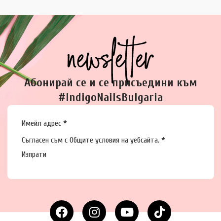
Абонирай се и се присъедини към
#IndigoNailsBulgaria
Section
Имейл адрес
*
Съгласен съм с
Общите условия
на уебсайта.
*
Изпрати