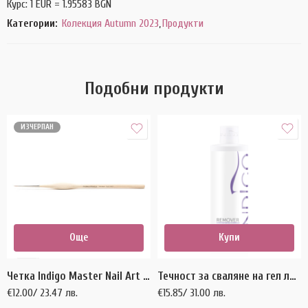
Курс: 1 EUR = 1.95583 BGN
Категории:
Колекция Autumn 2023
,
Продукти
Подобни продукти
ИЗЧЕРПАН
Още
Купи
Четка Indigo Master Nail Art 003 (дървена дръжка)
Течност за сваляне на гел лак Remover 500 мл.
€
12.00
/ 23.47 лв.
€
15.85
/ 31.00 лв.