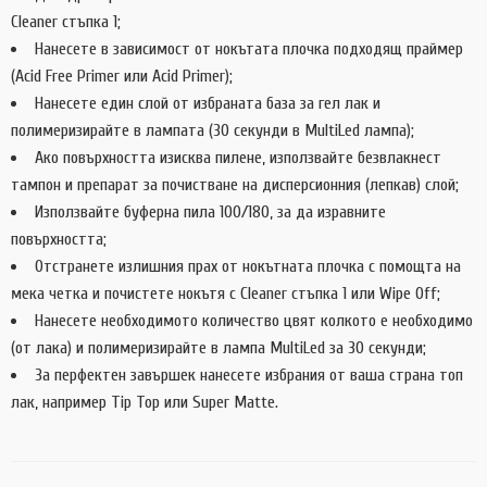
Cleaner стъпка 1;
Нанесете в зависимост от нокътата плочка подходящ праймер
(Acid Free Primer или Acid Primer);
Нанесете един слой от избраната база за гел лак и
полимеризирайте в лампата (30 секунди в MultiLed лампа);
Ако повърхността изисква пилене, използвайте безвлакнест
тампон и препарат за почистване на дисперсионния (лепкав) слой;
Използвайте буферна пила 100/180, за да изравните
повърхността;
Отстранете излишния прах от нокътната плочка с помощта на
мека четка и почистете нокътя с Cleaner стъпка 1 или Wipe Off;
Нанесете необходимото количество цвят колкото е необходимо
(от лака) и полимеризирайте в лампа MultiLed за 30 секунди;
За перфектен завършек нанесете избрания от ваша страна топ
лак, например Tip Top или Super Matte.