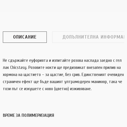
ОПИСАНИЕ
ДОПЪЛНИТЕЛНА ИНФОРМАЦ
Не сдържайте еуфорията и изпитайте розова наслада заедно с гел
лак Chicstasy. Розовите нокти ще предизвикат внезапен прилив на
хормона на щастието – за щастие, без срив. Единственият очевиден
страничен ефект ще бъде вашият ултрамодерен маникюр, така че
този път се изкушете с ново (цветно) изживяване.
ВРЕМЕ ЗА ПОЛИМЕРИЗАЦИЯ