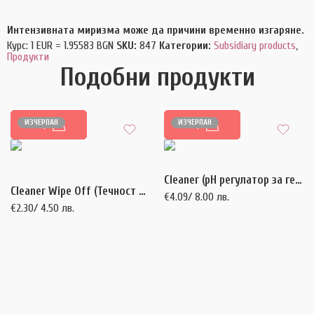
Интензивната миризма може да причини временно изгаряне.
Курс: 1 EUR = 1.95583 BGN
SKU:
847
Категории:
Subsidiary products
,
Продукти
Подобни продукти
ИЗЧЕРПАН
ИЗЧЕРПАН
ОЩЕ
ОЩЕ
Cleaner (pH регулатор за гел, гел лак, акрил) – 50 мл.
Cleaner Wipe Off (Течност за почистване на лепкав слой) – 50 мл.
€
4.09
/ 8.00 лв.
€
2.30
/ 4.50 лв.