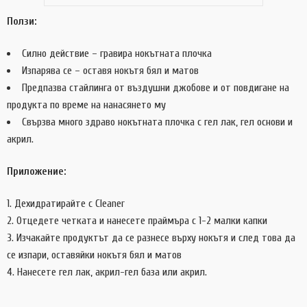
Ползи:
Силно действие – гравира нокътната плочка
Изпарява се – оставя нокътя бял и матов
Предпазва стайлинга от въздушни джобове и от повдигане на
продукта по време на нанасянето му
Свързва много здраво нокътната плочка с гел лак, гел основи и
акрил.
Приложение:
Дехидратирайте с Cleaner
Отцедете четката и нанесете праймъра с 1-2 малки капки
Изчакайте продуктът да се разнесе върху нокътя и след това да
се изпари, оставяйки нокътя бял и матов
Нанесете гел лак, акрил-гел база или акрил.