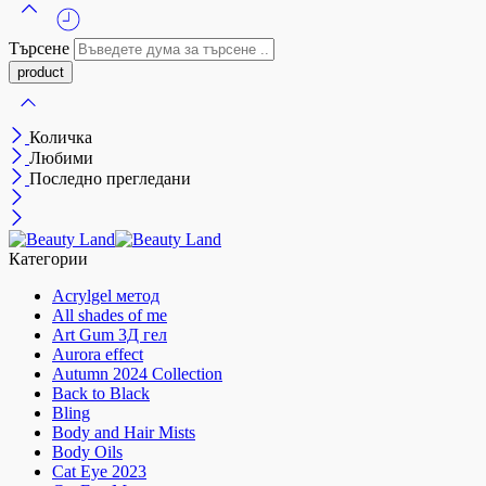
Търсене
Количка
Любими
Последно прегледани
Категории
Acrylgel метод
All shades of me
Art Gum 3Д гел
Aurora effect
Autumn 2024 Collection
Back to Black
Bling
Body and Hair Mists
Body Oils
Cat Eye 2023