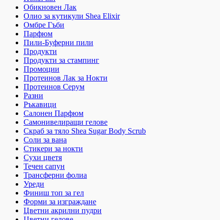
Обикновен Лак
Олио за кутикули Shea Elixir
Омбре Гъби
Парфюм
Пили-Буферни пили
Продукти
Продукти за стампинг
Промоции
Протеинов Лак за Нокти
Протеинов Серум
Разни
Ръкавици
Салонен Парфюм
Самонивелиращи гелове
Скраб за тяло Shea Sugar Body Scrub
Соли за вана
Стикери за нокти
Сухи цветя
Течен сапун
Трансферни фолиа
Уреди
Финиш топ за гел
Форми за изграждане
Цветни акрилни пудри
Цветни гелове