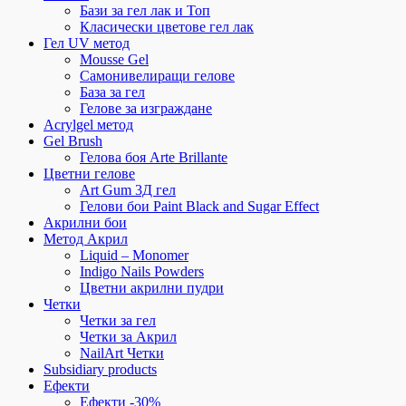
Бази за гел лак и Топ
Класически цветове гел лак
Гел UV метод
Mousse Gel
Самонивелиращи гелове
База за гел
Гелове за изграждане
Acrylgel метод
Gel Brush
Гелова боя Arte Brillante
Цветни гелове
Art Gum 3Д гел
Гелови бои Paint Black and Sugar Effect
Акрилни бои
Метод Акрил
Liquid – Monomer
Indigo Nails Powders
Цветни акрилни пудри
Четки
Четки за гел
Четки за Акрил
NailArt Четки
Subsidiary products
Ефекти
Ефекти -30%