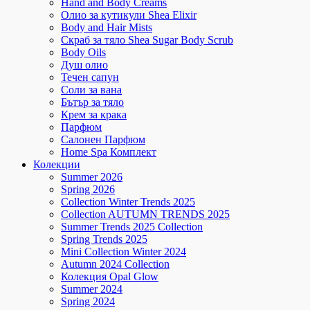
Hand and Body Creams
Олио за кутикули Shea Elixir
Body and Hair Mists
Скраб за тяло Shea Sugar Body Scrub
Body Oils
Душ олио
Течен сапун
Соли за вана
Бътър за тяло
Крем за крака
Парфюм
Салонен Парфюм
Home Spa Комплект
Колекции
Summer 2026
Spring 2026
Collection Winter Trends 2025
Collection AUTUMN TRENDS 2025
Summer Trends 2025 Collection
Spring Trends 2025
Mini Collection Winter 2024
Autumn 2024 Collection
Колекция Opal Glow
Summer 2024
Spring 2024