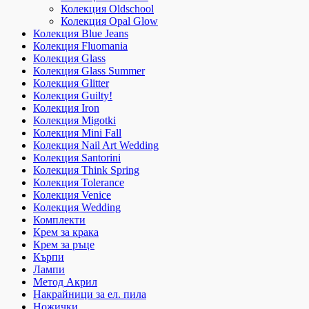
Колекция Oldschool
Колекция Opal Glow
Колекция Blue Jeans
Колекция Fluomania
Колекция Glass
Колекция Glass Summer
Колекция Glitter
Колекция Guilty!
Колекция Iron
Колекция Migotki
Колекция Mini Fall
Колекция Nail Art Wedding
Колекция Santorini
Колекция Think Spring
Колекция Tolerance
Колекция Venice
Колекция Wedding
Комплекти
Крем за крака
Крем за ръце
Кърпи
Лампи
Метод Акрил
Накрайници за ел. пила
Ножички