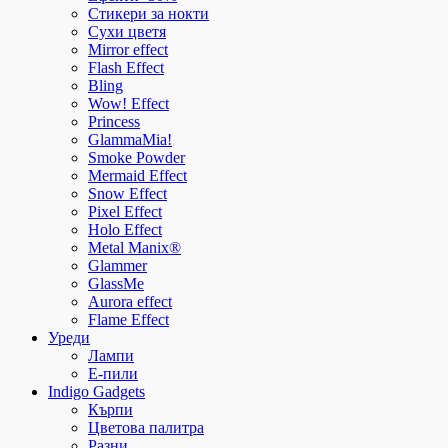
Стикери за нокти
Сухи цветя
Mirror effect
Flash Effect
Bling
Wow! Effect
Princess
GlammaMia!
Smoke Powder
Mermaid Effect
Snow Effect
Pixel Effect
Holo Effect
Metal Manix®
Glammer
GlassMe
Aurora effect
Flame Effect
Уреди
Лампи
E-пили
Indigo Gadgets
Кърпи
Цветова палитра
Разни