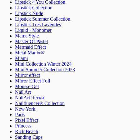
Lipstick 4 You Collection
Lipstick Collection
Lipstick Nude
Lipstick Summer Collection
Lipstick Tres Lavendes
Liquid - Monomer
Mama Style
Master Of Pastel
Mermaid Effect
Metal Manix®
Miami
Mini Collection Winter 2024
Mini Summer Collection 2023
Mirror effect
Mirror Effect Foil
Mousse Gel
Nail Art
NailArt Четки
Nailfluencer® Collection
New York
Paris
Pixel Effect
Princess
Rich Beach
Sanding Caps