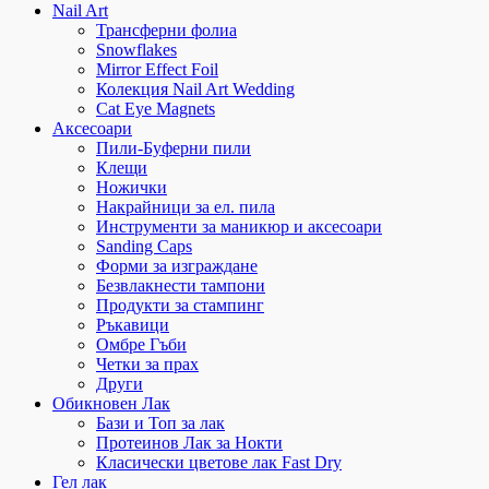
Nail Art
Трансферни фолиа
Snowflakes
Mirror Effect Foil
Колекция Nail Art Wedding
Cat Eye Magnets
Аксесоари
Пили-Буферни пили
Клещи
Ножички
Накрайници за ел. пила
Инструменти за маникюр и аксесоари
Sanding Caps
Форми за изграждане
Безвлакнести тампони
Продукти за стампинг
Ръкавици
Омбре Гъби
Четки за прах
Други
Обикновен Лак
Бази и Топ за лак
Протеинов Лак за Нокти
Класически цветове лак Fast Dry
Гел лак