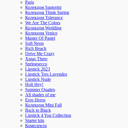
Paris
Колекция Santorini
Колекция Think Spring
Колекция Tolerance
We Are The Colors
Колекция Wedding
Колекция Venice
Master Of Pastel
Soft Neon
Rich Beach
Drive Me Crazy
Xmas Three
Springsecco
Lipstick 2023
Lipstick Tres Lavendes
Lipstick Nude
Holi Hey!
Summer Quattro
All shades of me
Eros Heros
Колекция Mini Fall
Back to Black
Lipstick 4 You Collection
Starter kits
Комплекти