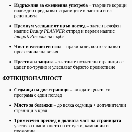
Издръжлив за ежедневна употреба
– твърдите корици
надеждно предпазват страниците в чантата и на
рецепцията
Премиум усещане от пръв поглед
– златен релефен
надпис
Beauty PLANNER
отпред и перлен надпис
Indigo’s Precious
на гърба
Чист и елегантен стил
– прави ъгли, които запазват
професионална визия
Престиж и защита
– златните позлатени страници се
цапат по-трудно и улесняват бързото прелистване
ФУНКЦИОНАЛНОСТ
Седмица на две страници
– виждате цялата си
програма с един поглед
Място за бележки
– до всяка седмица + допълнителни
страници в края
Тримесечен преглед в долната част на страницата
–
улеснява планирането на отпуски, кампании и
промоции