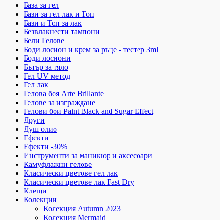
База за гел
Бази за гел лак и Топ
Бази и Топ за лак
Безвлакнести тампони
Бели Гелове
Боди лосион и крем за ръце - тестер 3ml
Боди лосиони
Бътър за тяло
Гел UV метод
Гел лак
Гелова боя Arte Brillante
Гелове за изграждане
Гелови бои Paint Black and Sugar Effect
Други
Душ олио
Ефекти
Ефекти -30%
Инструменти за маникюр и аксесоари
Камуфлажни гелове
Класически цветове гел лак
Класически цветове лак Fast Dry
Клещи
Колекции
Колекция Autumn 2023
Колекция Mermaid