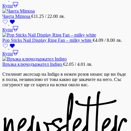
Купи
Чанта Mimosa
€
11.25
/ 22.00 лв.
Купи
Pop Sticks Nail Display Ring Fan – milky white
€
4.09
/ 8.00 лв.
Купи
Връзка ключодържател Indigo
€
2.05
/ 4.01 лв.
Стилният аксесоар на Indigo в нежен розов нюанс ще ви бъде
в полза, независимо от това какво ще закачите на него. Със
сигурност ще се хареса на всеки около вас.