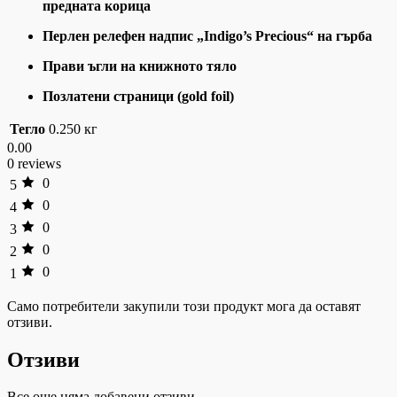
предната корица
Перлен релефен надпис „Indigo’s Precious“ на гърба
Прави ъгли на книжното тяло
Позлатени страници (gold foil)
Тегло
0.250 кг
0.00
0 reviews
0
5
0
4
0
3
0
2
0
1
Само потребители закупили този продукт мога да оставят
отзиви.
Отзиви
Все още няма добавени отзиви.