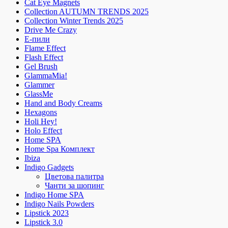
Cat Eye Magnets
Collection AUTUMN TRENDS 2025
Collection Winter Trends 2025
Drive Me Crazy
E-пили
Flame Effect
Flash Effect
Gel Brush
GlammaMia!
Glammer
GlassMe
Hand and Body Creams
Hexagons
Holi Hey!
Holo Effect
Home SPA
Home Spa Комплект
Ibiza
Indigo Gadgets
Цветова палитра
Чанти за шопинг
Indigo Home SPA
Indigo Nails Powders
Lipstick 2023
Lipstick 3.0