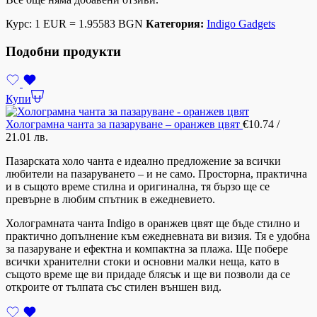
Курс: 1 EUR = 1.95583 BGN
Категория:
Indigo Gadgets
Подобни продукти
Купи
Холограмна чанта за пазаруване – оранжев цвят
€
10.74
/
21.01 лв.
Пазарската холо чанта е идеално предложение за всички
любители на пазаруването – и не само. Просторна, практична
и в същото време стилна и оригинална, тя бързо ще се
превърне в любим спътник в ежедневието.
Холограмната чанта Indigo в оранжев цвят ще бъде стилно и
практично допълнение към ежедневната ви визия. Тя е удобна
за пазаруване и ефектна и компактна за плажа. Ще побере
всички хранителни стоки и основни малки неща, като в
същото време ще ви придаде блясък и ще ви позволи да се
откроите от тълпата със стилен външен вид.