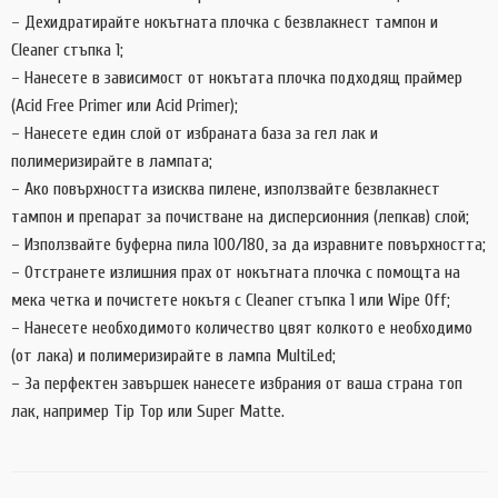
– Дехидратирайте нокътната плочка с безвлакнест тампон и
Cleaner стъпка 1;
– Нанесете в зависимост от нокътата плочка подходящ праймер
(Acid Free Primer или Acid Primer);
– Нанесете един слой от избраната база за гел лак и
полимеризирайте в лампата;
– Ако повърхността изисква пилене, използвайте безвлакнест
тампон и препарат за почистване на дисперсионния (лепкав) слой;
– Използвайте буферна пила 100/180, за да изравните повърхността;
– Отстранете излишния прах от нокътната плочка с помощта на
мека четка и почистете нокътя с Cleaner стъпка 1 или Wipe Off;
– Нанесете необходимото количество цвят колкото е необходимо
(от лака) и полимеризирайте в лампа MultiLed;
– За перфектен завършек нанесете избрания от ваша страна топ
лак, например Tip Top или Super Matte.