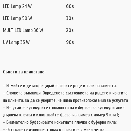
LED Lamp 24 W
60s
LED Lamp 50 W
30s
MULTILED Lamp 36 W
20s
UV Lamp 36 W
90s
Съвети за прилагане:
– Измийте и дезинфекцирайте своите ръце и тези на клиента.
– Сложете ръкавици. Определете състоянието на ръцете и ноктите
на клиента, за да се уверите, че няма противопоказания за услугата
– Избутайте кутикулите с помощта на избутвач за кутикули или с
дървена клечка и използвайте фреза, например с номер 9 или 1;
– Внимателно буферирайте нокътната плочка с буферна пила;
– Отстранете излишният прах от ноктите с мека четка;