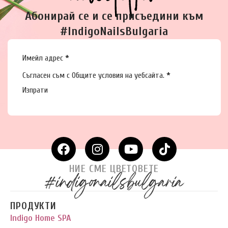
Абонирай се и се присъедини към
#IndigoNailsBulgaria
Section
Имейл адрес
*
Съгласен съм с
Общите условия
на уебсайта.
*
Изпрати
НИЕ СМЕ ЦВЕТОВЕТЕ
#indigonailsbulgaria
ПРОДУКТИ
Indigo Home SPA