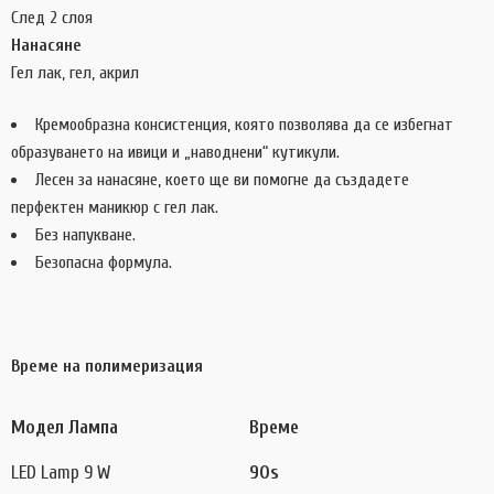
След 2 слоя
Нанасяне
Гел лак, гел, акрил
Кремообразна консистенция, която позволява да се избегнат
образуването на ивици и „наводнени“ кутикули.
Лесен за нанасяне, което ще ви помогне да създадете
перфектен маникюр с гел лак.
Без напукване.
Безопасна формула.
Време на полимеризация
Модел Лампа
Време
LED Lamp 9 W
90s