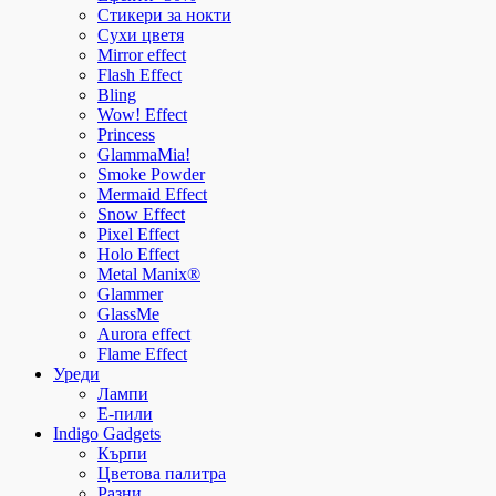
Стикери за нокти
Сухи цветя
Mirror effect
Flash Effect
Bling
Wow! Effect
Princess
GlammaMia!
Smoke Powder
Mermaid Effect
Snow Effect
Pixel Effect
Holo Effect
Metal Manix®
Glammer
GlassMe
Aurora effect
Flame Effect
Уреди
Лампи
E-пили
Indigo Gadgets
Кърпи
Цветова палитра
Разни