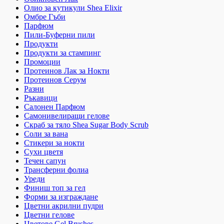
Олио за кутикули Shea Elixir
Омбре Гъби
Парфюм
Пили-Буферни пили
Продукти
Продукти за стампинг
Промоции
Протеинов Лак за Нокти
Протеинов Серум
Разни
Ръкавици
Салонен Парфюм
Самонивелиращи гелове
Скраб за тяло Shea Sugar Body Scrub
Соли за вана
Стикери за нокти
Сухи цветя
Течен сапун
Трансферни фолиа
Уреди
Финиш топ за гел
Форми за изграждане
Цветни акрилни пудри
Цветни гелове
Цветове Gel Brushes