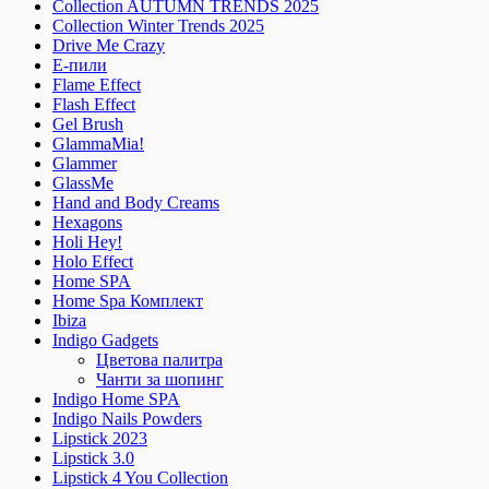
Collection AUTUMN TRENDS 2025
Collection Winter Trends 2025
Drive Me Crazy
E-пили
Flame Effect
Flash Effect
Gel Brush
GlammaMia!
Glammer
GlassMe
Hand and Body Creams
Hexagons
Holi Hey!
Holo Effect
Home SPA
Home Spa Комплект
Ibiza
Indigo Gadgets
Цветова палитра
Чанти за шопинг
Indigo Home SPA
Indigo Nails Powders
Lipstick 2023
Lipstick 3.0
Lipstick 4 You Collection