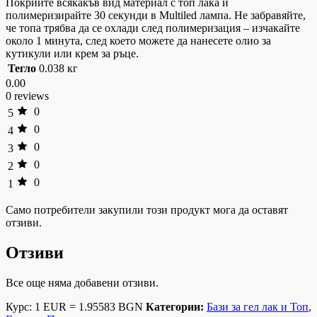
Покрийте всякакъв вид материал с топ лака и
полимеризирайте 30 секунди в Multiled лампа. Не забравяйте,
че топа трябва да се охлади след полимеризация – изчакайте
около 1 минута, след което можете да нанесете олио за
кутикули или крем за ръце.
Тегло
0.038 кг
0.00
0 reviews
0
5
0
4
0
3
0
2
0
1
Само потребители закупили този продукт мога да оставят
отзиви.
Отзиви
Все още няма добавени отзиви.
Курс: 1 EUR = 1.95583 BGN
Категории:
Бази за гел лак и Топ
,