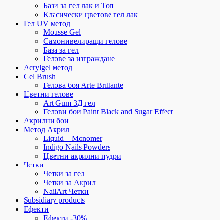
Бази за гел лак и Топ
Класически цветове гел лак
Гел UV метод
Mousse Gel
Самонивелиращи гелове
База за гел
Гелове за изграждане
Acrylgel метод
Gel Brush
Гелова боя Arte Brillante
Цветни гелове
Art Gum 3Д гел
Гелови бои Paint Black and Sugar Effect
Акрилни бои
Метод Акрил
Liquid – Monomer
Indigo Nails Powders
Цветни акрилни пудри
Четки
Четки за гел
Четки за Акрил
NailArt Четки
Subsidiary products
Ефекти
Ефекти -30%