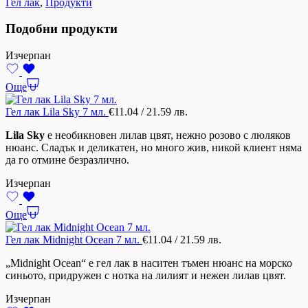
Гел лак
,
Продукти
Подобни продукти
Изчерпан
Още
Гел лак Lila Sky 7 мл.
€
11.04
/ 21.59 лв.
Lila Sky
е необикновен лилав цвят, нежно розово с люляков
нюанс. Сладък и деликатен, но много жив, никой клиент няма
да го отмине безразлично.
Изчерпан
Още
Гел лак Midnight Ocean 7 мл.
€
11.04
/ 21.59 лв.
„Midnight Ocean“ е гел лак в наситен тъмен нюанс на морско
синьото, придружен с нотка на лилият и нежен лилав цвят.
Изчерпан