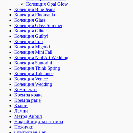
Колекция Opal Glow
Колекция Blue Jeans
Колекция Fluomania
Колекция Glass
Колекция Glass Summer
Колекция Glitter
Колекция Guilty!
Колекция Iron
Колекция Migotki
Колекция Mini Fall
Колекция Nail Art Wedding
Колекция Santorini
Колекция Think Spring
Колекция Tolerance
Колекция Venice
Колекция Wedding
Комплекти
Крем за крака
Крем за ръце
Кърпи
Лампи
Метод Акрил
Накрайници за ел. пила
Ножички
Обикновен Лак