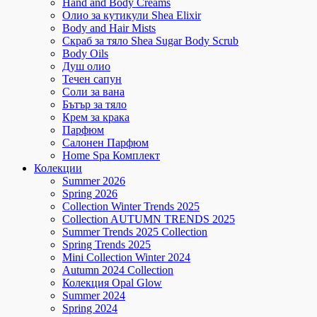
Hand and Body Creams
Олио за кутикули Shea Elixir
Body and Hair Mists
Скраб за тяло Shea Sugar Body Scrub
Body Oils
Душ олио
Течен сапун
Соли за вана
Бътър за тяло
Крем за крака
Парфюм
Салонен Парфюм
Home Spa Комплект
Колекции
Summer 2026
Spring 2026
Collection Winter Trends 2025
Collection AUTUMN TRENDS 2025
Summer Trends 2025 Collection
Spring Trends 2025
Mini Collection Winter 2024
Autumn 2024 Collection
Колекция Opal Glow
Summer 2024
Spring 2024