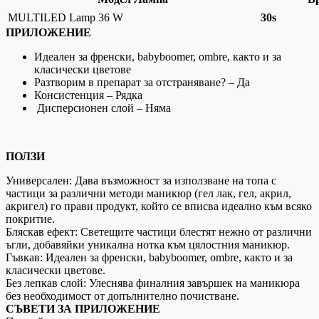
MULTILED Lamp 36 W
30s
ПРИЛОЖЕНИЕ
Идеален за френски, babyboomer, ombre, както и за
класически цветове
Разтворим в препарат за отстраняване? – Д
а
Консистенция – Р
ядка
Дисперсионен слой – Н
яма
ПОЛЗИ
Универсален: Дава възможност за използване на топа с
частици за различни методи маникюр (гел лак, гел, акрил,
акригел) го прави продукт, който се вписва идеално към всяко
покритие.
Бляскав ефект: Светещите частици блестят нежно от различни
ъгли, добавяйки уникална нотка към цялостния маникюр.
Гъвкав: Идеален за френски, babyboomer, ombre, както и за
класически цветове.
Без лепкав слой: Улеснява финалния завършек на маникюра
без необходимост от допълнително почистване.
СЪВЕТИ ЗА ПРИЛОЖЕНИЕ