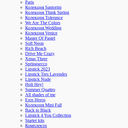
Paris
Колекция Santorini
Колекция Think Spring
Колекция Tolerance
We Are The Colors
Колекция Wedding
Колекция Venice
Master Of Pastel
Soft Neon
Rich Beach
Drive Me Crazy
Xmas Three
Springsecco
Lipstick 2023
Lipstick Tres Lavendes
Lipstick Nude
Holi Hey!
Summer Quattro
All shades of me
Eros Heros
Колекция Mini Fall
Back to Black
Lipstick 4 You Collection
Starter kits
Комплекти