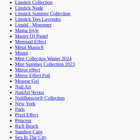
Lipstick Collection
Lipstick Nude
Lipstick Summer Collection
Lipstick Tres Lavendes
Liquid - Monomer
Mama Style
Master Of Pastel
Mermaid Effect
Metal Manix®
Miami
Mini Collection Winter 2024
Mini Summer Collection 2023
Mirror effect
Mirror Effect Foil
Mousse Gel
Nail Art
NailArt Четки
Nailfluencer® Collection
New York
Paris
Pixel Effect
Princess
Rich Beach
Sanding Caps
Sex In The City