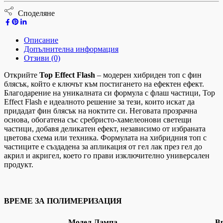
Споделяне
Описание
Допълнителна информация
Отзиви (0)
Открийте
Top Effect Flash
– модерен хибриден топ с фин
блясък, който е ключът към постигането на ефектен ефект.
Благодарение на уникалната си формула с флаш частици, Top
Effect Flash е идеалното решение за тези, които искат да
придадат фин блясък на ноктите си. Неговата прозрачна
основа, обогатена със сребристо-хамелеонови светещи
частици, добавя деликатен ефект, независимо от избраната
цветова схема или техника. Формулата на хибридния топ с
частиците е създадена за апликация от гел лак през гел до
акрил и акригел, което го прави изключително универсален
продукт.
ВРЕМЕ ЗА ПОЛИМЕРИЗАЦИЯ
Модел Лампа
Вр