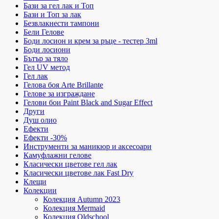
Бази за гел лак и Топ
Бази и Топ за лак
Безвлакнести тампони
Бели Гелове
Боди лосион и крем за ръце - тестер 3ml
Боди лосиони
Бътър за тяло
Гел UV метод
Гел лак
Гелова боя Arte Brillante
Гелове за изграждане
Гелови бои Paint Black and Sugar Effect
Други
Душ олио
Ефекти
Ефекти -30%
Инструменти за маникюр и аксесоари
Камуфлажни гелове
Класически цветове гел лак
Класически цветове лак Fast Dry
Клещи
Колекции
Колекция Autumn 2023
Колекция Mermaid
Колекция Oldschool