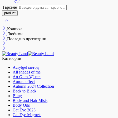
Търсене
Количка
Любими
Последно прегледани
Категории
Acrylgel метод
All shades of me
Art Gum 3Д гел
Aurora effect
Autumn 2024 Collection
Back to Black
Bling
Body and Hair Mists
Body Oils
Cat Eye 2023
Cat Eye Magnets