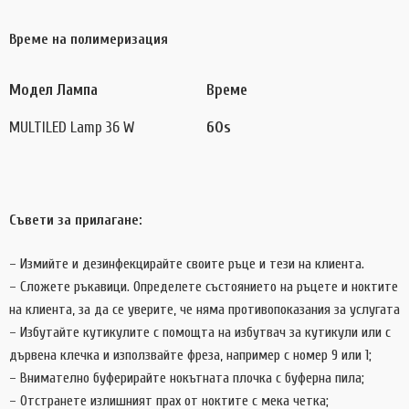
Време на полимеризация
Модел Лампа
Време
MULTILED Lamp 36 W
60s
Съвети за прилагане:
– Измийте и дезинфекцирайте своите ръце и тези на клиента.
– Сложете ръкавици. Определете състоянието на ръцете и ноктите
на клиента, за да се уверите, че няма противопоказания за услугата
– Избутайте кутикулите с помощта на избутвач за кутикули или с
дървена клечка и използвайте фреза, например с номер 9 или 1;
– Внимателно буферирайте нокътната плочка с буферна пила;
– Отстранете излишният прах от ноктите с мека четка;