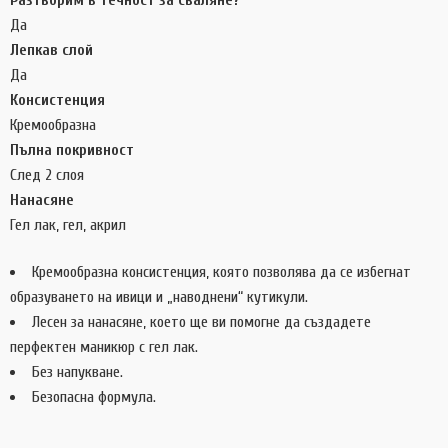
Разтворим в течност за сваляне?
Да
Лепкав слой
Да
Консистенция
Кремообразна
Пълна покривност
След 2 слоя
Нанасяне
Гел лак, гел, акрил
Кремообразна консистенция, която позволява да се избегнат
образуването на ивици и „наводнени“ кутикули.
Лесен за нанасяне, което ще ви помогне да създадете
перфектен маникюр с гел лак.
Без напукване.
Безопасна формула.