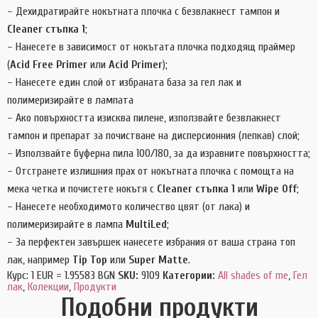
– Дехидратирайте нокътната плочка с безвлакнест тампон и
Cleaner стъпка 1
;
– Нанесете в зависимост от нокътата плочка подходящ праймер
(
Acid Free Primer
или
Acid Primer
);
– Нанесете един слой от избраната база за гел лак и
полимеризирайте в лампата
– Ако повърхността изисква пилене, използвайте безвлакнест
тампон и препарат за почистване на дисперсионния (лепкав) слой;
– Използвайте буферна пила 100/180, за да изравните повърхността;
– Отстранете излишния прах от нокътната плочка с помощта на
мека четка и почистете нокътя с
Cleaner стъпка 1
или
Wipe Off
;
– Нанесете необходимото количество цвят (от лака) и
полимеризирайте в лампа
MultiLed
;
– За перфектен завършек нанесете избрания от ваша страна топ
лак, например
Tip Top
или
Super Matte
.
Курс: 1 EUR = 1.95583 BGN
SKU:
9109
Категории:
All shades of me
,
Гел
лак
,
Колекции
,
Продукти
Подобни продукти