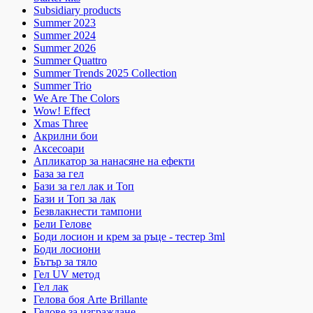
Subsidiary products
Summer 2023
Summer 2024
Summer 2026
Summer Quattro
Summer Trends 2025 Collection
Summer Trio
We Are The Colors
Wow! Effect
Xmas Three
Акрилни бои
Аксесоари
Апликатор за нанасяне на ефекти
База за гел
Бази за гел лак и Топ
Бази и Топ за лак
Безвлакнести тампони
Бели Гелове
Боди лосион и крем за ръце - тестер 3ml
Боди лосиони
Бътър за тяло
Гел UV метод
Гел лак
Гелова боя Arte Brillante
Гелове за изграждане