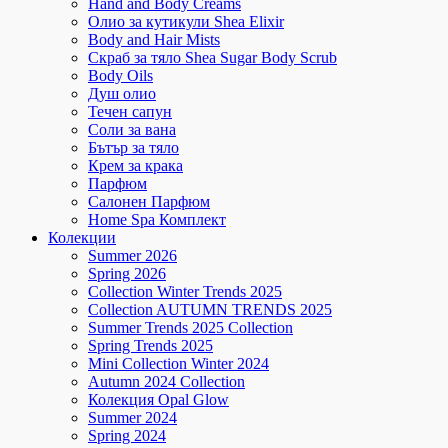
Hand and Body Creams
Олио за кутикули Shea Elixir
Body and Hair Mists
Скраб за тяло Shea Sugar Body Scrub
Body Oils
Душ олио
Течен сапун
Соли за вана
Бътър за тяло
Крем за крака
Парфюм
Салонен Парфюм
Home Spa Комплект
Колекции
Summer 2026
Spring 2026
Collection Winter Trends 2025
Collection AUTUMN TRENDS 2025
Summer Trends 2025 Collection
Spring Trends 2025
Mini Collection Winter 2024
Autumn 2024 Collection
Колекция Opal Glow
Summer 2024
Spring 2024