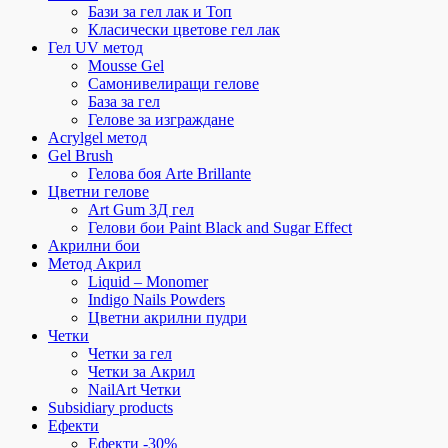
Бази за гел лак и Топ
Класически цветове гел лак
Гел UV метод
Mousse Gel
Самонивелиращи гелове
База за гел
Гелове за изграждане
Acrylgel метод
Gel Brush
Гелова боя Arte Brillante
Цветни гелове
Art Gum 3Д гел
Гелови бои Paint Black and Sugar Effect
Акрилни бои
Метод Акрил
Liquid – Monomer
Indigo Nails Powders
Цветни акрилни пудри
Четки
Четки за гел
Четки за Акрил
NailArt Четки
Subsidiary products
Ефекти
Ефекти -30%