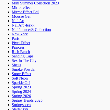
Mini Summer Collection 2023
Mirror effect
Mirror Effect Foil
Mousse Gel
Nail Art
NailArt Четки
Nailfluencer® Collection
New York
Paris
Pixel Effect
Princess
Rich Beach
Sanding Caps
Sex In The City
Shells
Smoke Powder
Snow Effect
Soft Neon
Sparkle Gel
Spring 2023
Spring 2024
Spring 2026
Spring Trends 2025
Springsecco
Starter kits