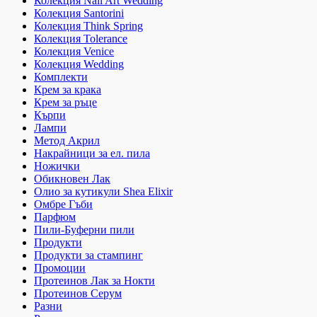
Колекция Nail Art Wedding
Колекция Santorini
Колекция Think Spring
Колекция Tolerance
Колекция Venice
Колекция Wedding
Комплекти
Крем за крака
Крем за ръце
Кърпи
Лампи
Метод Акрил
Накрайници за ел. пила
Ножички
Обикновен Лак
Олио за кутикули Shea Elixir
Омбре Гъби
Парфюм
Пили-Буферни пили
Продукти
Продукти за стампинг
Промоции
Протеинов Лак за Нокти
Протеинов Серум
Разни