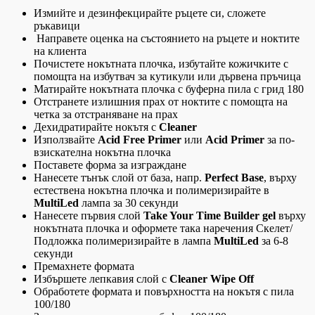
Измийте и дезинфекцирайте ръцете си, сложете
ръкавици
Направете оценка на състоянието на ръцете и ноктите
на клиента
Почистете нокътната плочка, избутайте кожичките с
помощта на избутвач за кутикули или дървена пръчица
Матирайте нокътната плочка с буферна пила с грид 180
Отстранете излишния прах от ноктите с помощта на
четка за отстраняване на прах
Дехидратирайте нокътя с
Сleaner
Използвайте
Acid Free Primer
или
Acid Primer
за по-
взискателна нокътна плочка
Поставете форма за изграждане
Нанесете тънък слой от база, напр.
Perfect Base
, върху
естествена нокътна плочка и полимеризирайте в
MultiLed
лампа за 30 секунди
Нанесете първия слой
Take Your Time Builder gel
върху
нокътната плочка и оформете така наречения Скелет/
Подложка полимеризирайте в лампа
MultiLed
за 6-8
секунди
Премахнете формата
Избършете лепкавия слой с
Cleaner Wipe Off
Обработете формата и повърхността на нокътя с пила
100/180