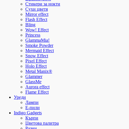
Стикери за нокти
Сухи цветя
Mirror effect
Flash Effect
Bling
Wow! Effect
Princess
GlammaMia!
Smoke Powder
Mermaid Effect
Snow Effect
Pixel Effect
Holo Effect
Metal Manix®
Glammer
GlassMe
Aurora effect
Flame Effect
Уреди
Лампи
E-пили
Indigo Gadgets
Кърпи
Цветова палитра
Разни