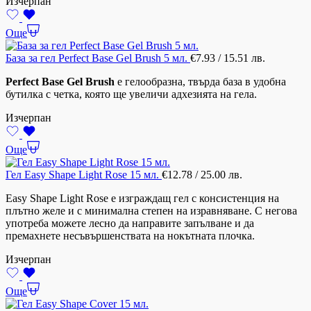
Изчерпан
Още
База за гел Perfect Base Gel Brush 5 мл.
€
7.93
/ 15.51 лв.
Perfect Base Gel Brush
е гелообразна, твърда база в удобна
бутилка с четка, която ще увеличи адхезията на гела.
Изчерпан
Още
Гел Easy Shape Light Rose 15 мл.
€
12.78
/ 25.00 лв.
Easy Shape Light Rose е изграждащ гел с консистенция на
плътно желе и с минимална степен на изравняване. С негова
употреба можете лесно да направите запълване и да
премахнете несъвършенствата на нокътната плочка.
Изчерпан
Още