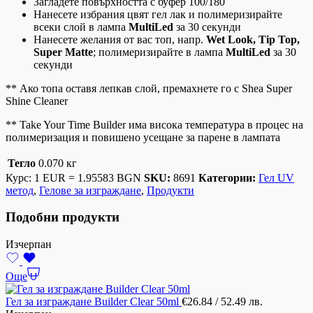
Загладете повърхността с буфер 100/180
Нанесете избрания цвят гел лак и полимеризирайте
всеки слой в лампа
MultiLed
за 30 секунди
Нанесете желания от вас топ, напр.
Wet Look, Tip Top,
Super Matte
; полимеризирайте в лампа
MultiLed
за 30
секунди
** Ако топа оставя лепкав слой, премахнете го с Shea Super
Shine Cleaner
** Take Your Time Builder има висока температура в процес на
полимеризация и повишено усещане за парене в лампата
Тегло
0.070 кг
Курс: 1 EUR = 1.95583 BGN
SKU:
8691
Категории:
Гел UV
метод
,
Гелове за изграждане
,
Продукти
Подобни продукти
Изчерпан
Още
Гел за изграждане Builder Clear 50ml
€
26.84
/ 52.49 лв.