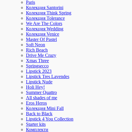
Paris
Колекция Santorini
Колекция Think Spring
Колекция Tolerance
We Are The Colors
Колекция Wedding
Колекция Venice
Master Of Pastel
Soft Neon
Rich Beach
Drive Me Crazy
Xmas Three
Springsecco
Lipstick 2023
Lipstick Tres Lavendes
Lipstick Nude
Holi Hey!
Summer Quattro
All shades of me
Eros Heros
Колекция Mini Fall
Back to Black
Lipstick 4 You Collection
Starter kits
Комплекти