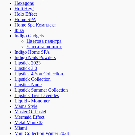
Hexagons
Holi Hey!
Holo Effect
Home SPA
Home Spa Комплект
Ibiza
Indigo Gadgets
Цветова палитра
Чанти за шопинг
Indigo Home SPA
Indigo Nails Powders
Lipstick 2023
Lipstick 3.0
Lipstick 4 You Collection
Lipstick Collection
Lipstick Nude
Lipstick Summer Collection
Lipstick Tres Lavendes
Liquid - Monomer
Mama Style
Master Of Pastel
Mermaid Effect
Metal Manix®
Miami
Mini Collection Winter 2024