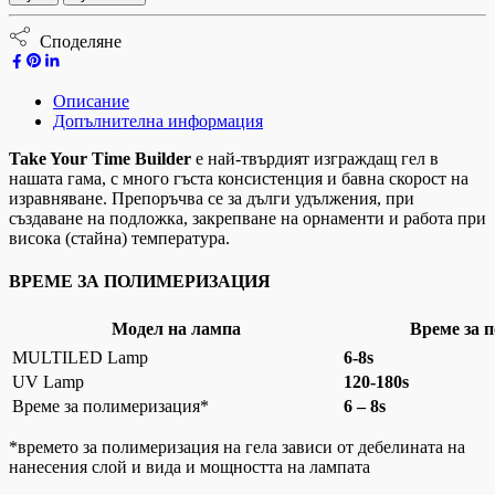
Споделяне
Описание
Допълнителна информация
Take Your Time Builder
е най-твърдият изграждащ гел в
нашата гама, с много гъста консистенция и бавна скорост на
изравняване. Препоръчва се за дълги удължения, при
създаване на подложка, закрепване на орнаменти и работа при
висока (стайна) температура.
ВРЕМЕ ЗА ПОЛИМЕРИЗАЦИЯ
Модел на лампа
Време за 
MULTILED Lamp
6-8s
UV Lamp
120-180s
Време за полимеризация*
6 – 8s
*времето за полимеризация на гела зависи от дебелината на
нанесения слой и вида и мощността на лампата