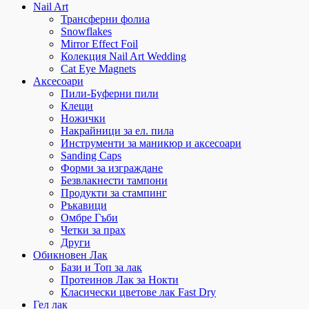
Nail Art
Трансферни фолиа
Snowflakes
Mirror Effect Foil
Колекция Nail Art Wedding
Cat Eye Magnets
Аксесоари
Пили-Буферни пили
Клещи
Ножички
Накрайници за ел. пила
Инструменти за маникюр и аксесоари
Sanding Caps
Форми за изграждане
Безвлакнести тампони
Продукти за стампинг
Ръкавици
Омбре Гъби
Четки за прах
Други
Обикновен Лак
Бази и Топ за лак
Протеинов Лак за Нокти
Класически цветове лак Fast Dry
Гел лак