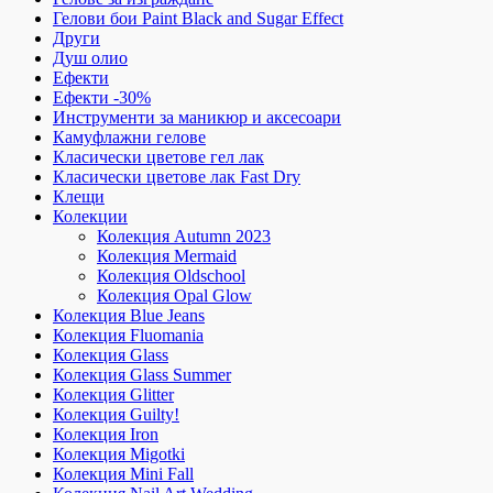
Гелови бои Paint Black and Sugar Effect
Други
Душ олио
Ефекти
Ефекти -30%
Инструменти за маникюр и аксесоари
Камуфлажни гелове
Класически цветове гел лак
Класически цветове лак Fast Dry
Клещи
Колекции
Колекция Autumn 2023
Колекция Mermaid
Колекция Oldschool
Колекция Opal Glow
Колекция Blue Jeans
Колекция Fluomania
Колекция Glass
Колекция Glass Summer
Колекция Glitter
Колекция Guilty!
Колекция Iron
Колекция Migotki
Колекция Mini Fall