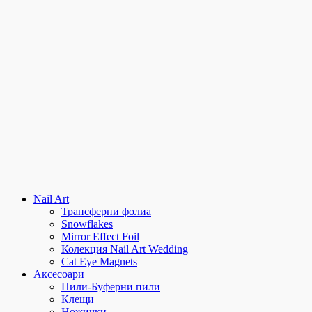
Nail Art
Трансферни фолиа
Snowflakes
Mirror Effect Foil
Колекция Nail Art Wedding
Cat Eye Magnets
Аксесоари
Пили-Буферни пили
Клещи
Ножички