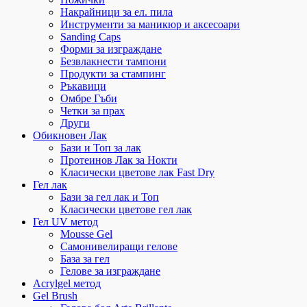
Накрайници за ел. пила
Инструменти за маникюр и аксесоари
Sanding Caps
Форми за изграждане
Безвлакнести тампони
Продукти за стампинг
Ръкавици
Омбре Гъби
Четки за прах
Други
Обикновен Лак
Бази и Топ за лак
Протеинов Лак за Нокти
Класически цветове лак Fast Dry
Гел лак
Бази за гел лак и Топ
Класически цветове гел лак
Гел UV метод
Mousse Gel
Самонивелиращи гелове
База за гел
Гелове за изграждане
Acrylgel метод
Gel Brush