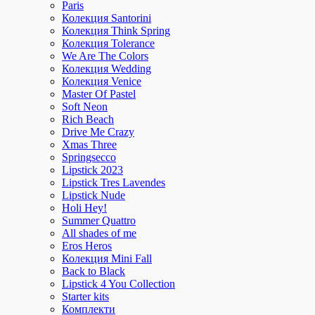
Paris
Колекция Santorini
Колекция Think Spring
Колекция Tolerance
We Are The Colors
Колекция Wedding
Колекция Venice
Master Of Pastel
Soft Neon
Rich Beach
Drive Me Crazy
Xmas Three
Springsecco
Lipstick 2023
Lipstick Tres Lavendes
Lipstick Nude
Holi Hey!
Summer Quattro
All shades of me
Eros Heros
Колекция Mini Fall
Back to Black
Lipstick 4 You Collection
Starter kits
Комплекти