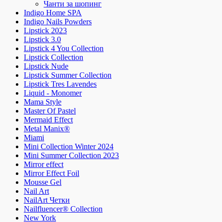
Чанти за шопинг
Indigo Home SPA
Indigo Nails Powders
Lipstick 2023
Lipstick 3.0
Lipstick 4 You Collection
Lipstick Collection
Lipstick Nude
Lipstick Summer Collection
Lipstick Tres Lavendes
Liquid - Monomer
Mama Style
Master Of Pastel
Mermaid Effect
Metal Manix®
Miami
Mini Collection Winter 2024
Mini Summer Collection 2023
Mirror effect
Mirror Effect Foil
Mousse Gel
Nail Art
NailArt Четки
Nailfluencer® Collection
New York