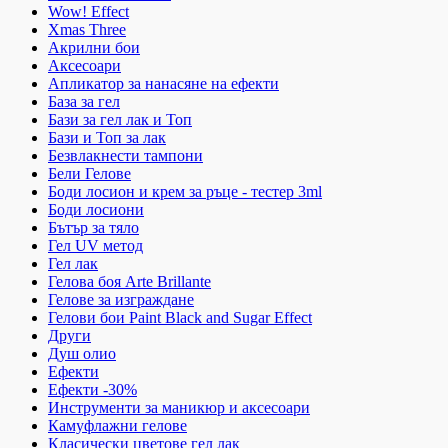
Wow! Effect
Xmas Three
Акрилни бои
Аксесоари
Апликатор за нанасяне на ефекти
База за гел
Бази за гел лак и Топ
Бази и Топ за лак
Безвлакнести тампони
Бели Гелове
Боди лосион и крем за ръце - тестер 3ml
Боди лосиони
Бътър за тяло
Гел UV метод
Гел лак
Гелова боя Arte Brillante
Гелове за изграждане
Гелови бои Paint Black and Sugar Effect
Други
Душ олио
Ефекти
Ефекти -30%
Инструменти за маникюр и аксесоари
Камуфлажни гелове
Класически цветове гел лак