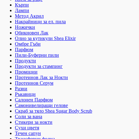
Кърпи
Лампи
Метод Акрил
Накрайници за ел. пила
Ножички
Обикновен Лак
Олио за кутикули Shea Elixir
Омбре Гъби
Парфюм
Пили-Буферни пили
Продукти
Продукти за стампинг
Промоции
Протеинов Лак за Нокти
Протеинов Серум
Разни
Ръкавици
Салонен Парфюм
Самонивелиращи гелове
Скраб за тяло Shea Sugar Body Scrub
Соли за вана
Стикери за нокти
Сухи цветя
Течен сапун
Трансферни фолиа