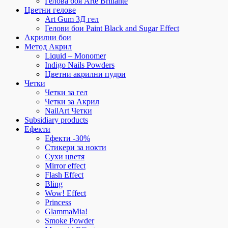
Гелова боя Arte Brillante
Цветни гелове
Art Gum 3Д гел
Гелови бои Paint Black and Sugar Effect
Акрилни бои
Метод Акрил
Liquid – Monomer
Indigo Nails Powders
Цветни акрилни пудри
Четки
Четки за гел
Четки за Акрил
NailArt Четки
Subsidiary products
Ефекти
Ефекти -30%
Стикери за нокти
Сухи цветя
Mirror effect
Flash Effect
Bling
Wow! Effect
Princess
GlammaMia!
Smoke Powder