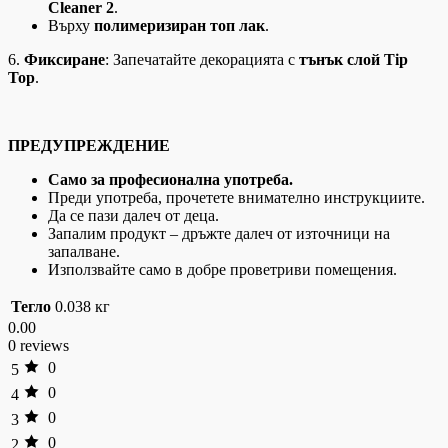
Cleaner 2
.
Върху
полимеризиран топ лак
.
6.
Фиксиране
: Запечатайте декорацията с
тънък слой Tip
Top
.
ПРЕДУПРЕЖДЕНИЕ
Само за професионална употреба.
Преди употреба, прочетете внимателно инструкциите.
Да се пази далеч от деца.
Запалим продукт – дръжте далеч от източници на
запалване.
Използвайте само в добре проветриви помещения.
Тегло
0.038 кг
0.00
0 reviews
0
5
0
4
0
3
0
2