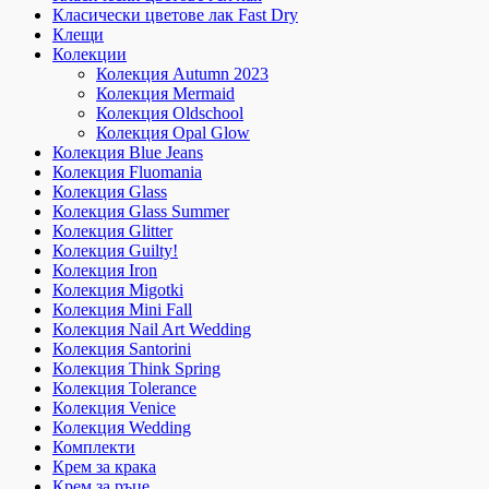
Класически цветове лак Fast Dry
Клещи
Колекции
Колекция Autumn 2023
Колекция Mermaid
Колекция Oldschool
Колекция Opal Glow
Колекция Blue Jeans
Колекция Fluomania
Колекция Glass
Колекция Glass Summer
Колекция Glitter
Колекция Guilty!
Колекция Iron
Колекция Migotki
Колекция Mini Fall
Колекция Nail Art Wedding
Колекция Santorini
Колекция Think Spring
Колекция Tolerance
Колекция Venice
Колекция Wedding
Комплекти
Крем за крака
Крем за ръце