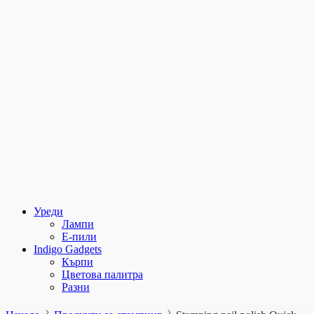
Уреди
Лампи
E-пили
Indigo Gadgets
Кърпи
Цветова палитра
Разни