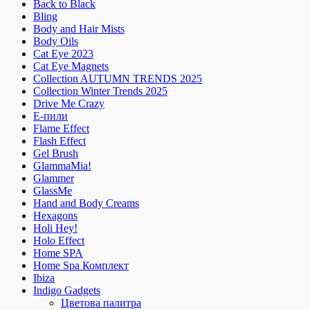
Back to Black
Bling
Body and Hair Mists
Body Oils
Cat Eye 2023
Cat Eye Magnets
Collection AUTUMN TRENDS 2025
Collection Winter Trends 2025
Drive Me Crazy
E-пили
Flame Effect
Flash Effect
Gel Brush
GlammaMia!
Glammer
GlassMe
Hand and Body Creams
Hexagons
Holi Hey!
Holo Effect
Home SPA
Home Spa Комплект
Ibiza
Indigo Gadgets
Цветова палитра