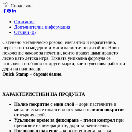
Споделяне
Описание
Допълнителна информация
Отзиви (0)
Сатенено металическо розово, елегантно и изразително,
перфектно за модерни и минималистични дизайни. Ново
поколение лакове за печатни, които правят щампирането
лесно като детска игра. Тяхната уникална формула се
втвърдява по-бавно от други марки, което улеснява работата
дори на начинаещи.
Quick Stamp – бързай бавно.
ХАРАКТЕРИСТИКИ НА ПРОДУКТА
Пълно покритие с един слой
– дори пастелните и
металическите нюанси осигуряват
отлично покритие
от първия слой.
Удължено време за фиксиране
–
пълен контрол
при
пренасяне на декорациите, дори за начинаещи.
Прецизно отражение
– консистенцията на лака