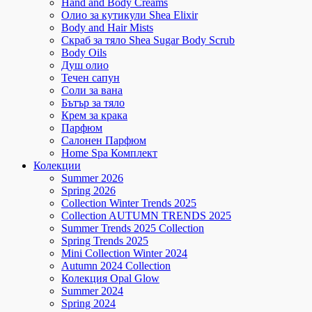
Hand and Body Creams
Олио за кутикули Shea Elixir
Body and Hair Mists
Скраб за тяло Shea Sugar Body Scrub
Body Oils
Душ олио
Течен сапун
Соли за вана
Бътър за тяло
Крем за крака
Парфюм
Салонен Парфюм
Home Spa Комплект
Колекции
Summer 2026
Spring 2026
Collection Winter Trends 2025
Collection AUTUMN TRENDS 2025
Summer Trends 2025 Collection
Spring Trends 2025
Mini Collection Winter 2024
Autumn 2024 Collection
Колекция Opal Glow
Summer 2024
Spring 2024