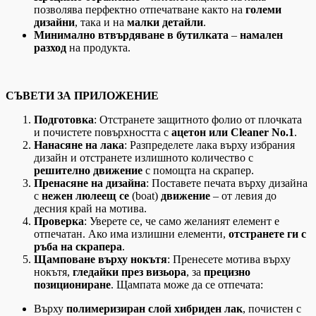
позволява перфектно отпечатване както на
големи
дизайни
, така и на
малки детайли
.
Минимално втвърдяване в бутилката
–
намален
разход
на продукта.
СЪВЕТИ ЗА ПРИЛОЖЕНИЕ
Подготовка
: Отстранете защитното фолио от плочката
и почистете повърхността с
ацетон или Cleaner No.1
.
Нанасяне на лака
: Разпределете лака върху избрания
дизайн и отстранете излишното количество с
решително движение
с помощта на скрапер.
Пренасяне на дизайна
: Поставете печата върху дизайна
с
нежен люлеещ се
(boat)
движение
– от левия до
десния край на мотивa.
Проверка
: Уверете се, че само желаният елемент е
отпечатан. Ако има излишни елементи,
отстранете ги с
ръба на скрапера
.
Щамповане върху нокътя
: Пренесете мотива върху
нокътя,
гледайки през визьора
, за
прецизно
позициониране
. Щампата може да се отпечата:
Върху
полимеризиран слой хибриден лак
, почистен с