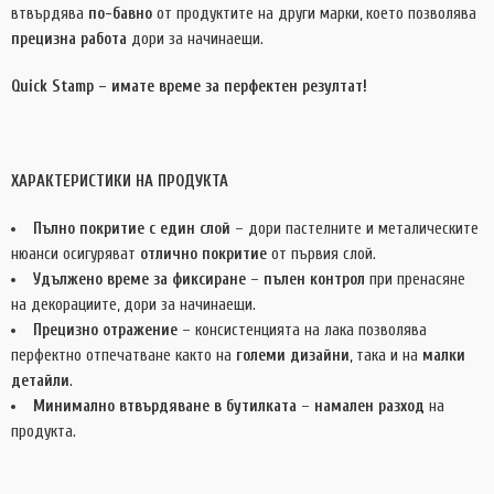
втвърдява
по-бавно
от продуктите на други марки, което позволява
прецизна работа
дори за начинаещи.
Quick Stamp – имате време за перфектен резултат!
ХАРАКТЕРИСТИКИ НА ПРОДУКТА
Пълно покритие с един слой
– дори пастелните и металическите
нюанси осигуряват
отлично покритие
от първия слой.
Удължено време за фиксиране
–
пълен контрол
при пренасяне
на декорациите, дори за начинаещи.
Прецизно отражение
– консистенцията на лака позволява
перфектно отпечатване както на
големи дизайни
, така и на
малки
детайли
.
Минимално втвърдяване в бутилката
–
намален разход
на
продукта.