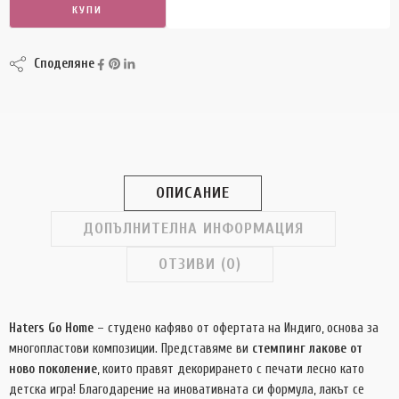
КУПИ
КУПИ СЕГА
Споделяне
ОПИСАНИЕ
ДОПЪЛНИТЕЛНА ИНФОРМАЦИЯ
ОТЗИВИ (0)
Haters Go Home
– студено кафяво
от
офертата на Индиго,
основа
за
многопластови композиции. Представяме ви
стемпинг лакове от
ново поколение
, които правят декорирането с печати лесно като
детска игра! Благодарение на иновативната си формула, лакът се