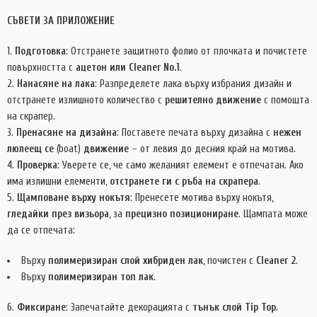
СЪВЕТИ ЗА ПРИЛОЖЕНИЕ
Подготовка
: Отстранете защитното фолио от плочката и почистете
повърхността с
ацетон или Cleaner No.1
.
Нанасяне на лака
: Разпределете лака върху избрания дизайн и
отстранете излишното количество с
решително движение
с помощта
на скрапер.
Пренасяне на дизайна
: Поставете печата върху дизайна с
нежен
люлеещ се
(boat)
движение
– от левия до десния край на мотивa.
Проверка
: Уверете се, че само желаният елемент е отпечатан. Ако
има излишни елементи,
отстранете ги с ръба на скрапера
.
Щамповане върху нокътя
: Пренесете мотива върху нокътя,
гледайки през визьора
, за
прецизно позициониране
. Щампата може
да се отпечата:
Върху
полимеризиран слой хибриден лак
, почистен с
Cleaner 2
.
Върху
полимеризиран топ лак
.
6.
Фиксиране
: Запечатайте декорацията с
тънък слой Tip Top
.