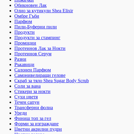
Обикновен Лак
Олио за кутикули Shea Elixir
Омбре Гъби
Парфюм
Пили-Буферни пили
Продукти
Продукти за стампинг
Промоции
Протеинов Лак за Нокти
Протеинов Серум
Разни
Ръкавици
Салонен Парфюм
Самонивелиращи гелове
Скраб за тяло Shea Sugar Body Scrub
Соли за вана
Стикери за нокти
Сухи цветя
Течен сапун
Трансферни фолиа
Уреди
Финиш топ за гел
Форми за изграждане
Цветни акрилни пудри