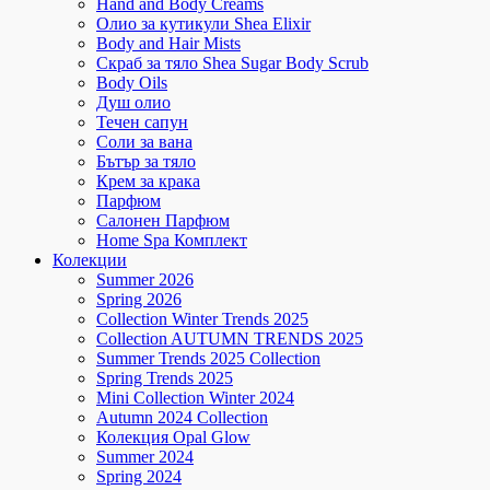
Hand and Body Creams
Олио за кутикули Shea Elixir
Body and Hair Mists
Скраб за тяло Shea Sugar Body Scrub
Body Oils
Душ олио
Течен сапун
Соли за вана
Бътър за тяло
Крем за крака
Парфюм
Салонен Парфюм
Home Spa Комплект
Колекции
Summer 2026
Spring 2026
Collection Winter Trends 2025
Collection AUTUMN TRENDS 2025
Summer Trends 2025 Collection
Spring Trends 2025
Mini Collection Winter 2024
Autumn 2024 Collection
Колекция Opal Glow
Summer 2024
Spring 2024