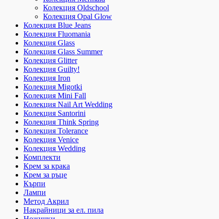
Колекция Oldschool
Колекция Opal Glow
Колекция Blue Jeans
Колекция Fluomania
Колекция Glass
Колекция Glass Summer
Колекция Glitter
Колекция Guilty!
Колекция Iron
Колекция Migotki
Колекция Mini Fall
Колекция Nail Art Wedding
Колекция Santorini
Колекция Think Spring
Колекция Tolerance
Колекция Venice
Колекция Wedding
Комплекти
Крем за крака
Крем за ръце
Кърпи
Лампи
Метод Акрил
Накрайници за ел. пила
Ножички