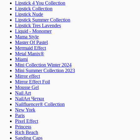
Lipstick 4 You Collection
Lipstick Collection
Lipstick Nude
Lipstick Summer Collection
Lipstick Tres Lavendes
Liquid - Monomer
Mama Style
Master Of Pastel
Mermaid Effect
Metal Manix®
Miami
Mini Collection Winter 2024
Mini Summer Collection 2023
Mirror effect
Mirror Effect Foil
Mousse Gel
Nail Art
NailArt Четки
Nailfluencer® Collection
New York
Paris
Pixel Effect
Princess
Rich Beach
Sanding Caps