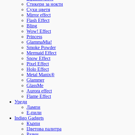
Стикери за нокти
Сухи цветя
Mirror effect
Flash Effect
Bling
Wow! Effect
Princess
GlammaMia!
Smoke Powder
Mermaid Effect
Snow Effect
Pixel Effect
Holo Effect
Metal Manix®
Glammer
GlassMe
Aurora effect
Flame Effect
Уреди
Лампи
E-пили
Indigo Gadgets
Кърпи
Цветова палитра
Разни