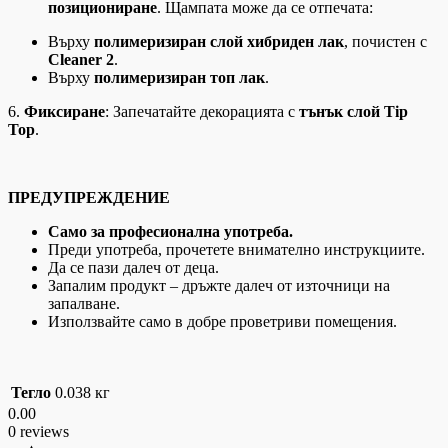
позициониране
. Щампата може да се отпечата:
Върху
полимеризиран слой хибриден лак
, почистен с
Cleaner 2
.
Върху
полимеризиран топ лак
.
6.
Фиксиране
: Запечатайте декорацията с
тънък слой Tip
Top
.
ПРЕДУПРЕЖДЕНИЕ
Само за професионална употреба.
Преди употреба, прочетете внимателно инструкциите.
Да се пази далеч от деца.
Запалим продукт – дръжте далеч от източници на
запалване.
Използвайте само в добре проветриви помещения.
Тегло
0.038 кг
0.00
0 reviews