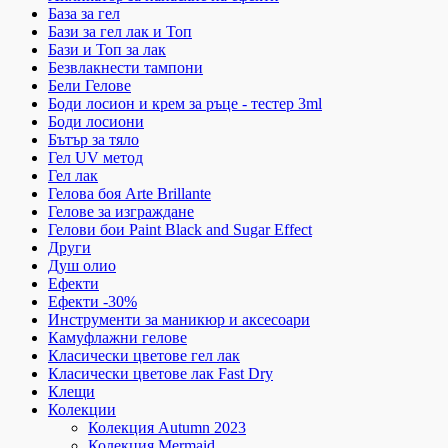
База за гел
Бази за гел лак и Топ
Бази и Топ за лак
Безвлакнести тампони
Бели Гелове
Боди лосион и крем за ръце - тестер 3ml
Боди лосиони
Бътър за тяло
Гел UV метод
Гел лак
Гелова боя Arte Brillante
Гелове за изграждане
Гелови бои Paint Black and Sugar Effect
Други
Душ олио
Ефекти
Ефекти -30%
Инструменти за маникюр и аксесоари
Камуфлажни гелове
Класически цветове гел лак
Класически цветове лак Fast Dry
Клещи
Колекции
Колекция Autumn 2023
Колекция Mermaid