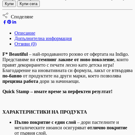
Купи
Купи сега
Споделяне
Описание
Допълнителна информация
Отзиви (0)
F* Beautiful
– най-продаваното розово от офертата на Indigo.
Представяме ви
стемпинг лакове от ново поколение
, които
правят декорирането с печати лесно като детска игра!
Благодарение на иновативната си формула, лакът се втвърдява
по-бавно
от продуктите на други марки, което позволява
прецизна работа
дори за начинаещи.
Quick Stamp – имате време за перфектен резултат!
ХАРАКТЕРИСТИКИ НА ПРОДУКТА
Пълно покритие с един слой
– дори пастелните и
металическите нюанси осигуряват
отлично покритие
от първия слой.