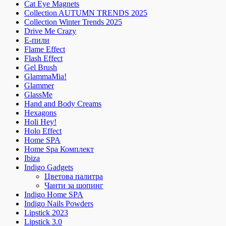
Cat Eye Magnets
Collection AUTUMN TRENDS 2025
Collection Winter Trends 2025
Drive Me Crazy
E-пили
Flame Effect
Flash Effect
Gel Brush
GlammaMia!
Glammer
GlassMe
Hand and Body Creams
Hexagons
Holi Hey!
Holo Effect
Home SPA
Home Spa Комплект
Ibiza
Indigo Gadgets
Цветова палитра
Чанти за шопинг
Indigo Home SPA
Indigo Nails Powders
Lipstick 2023
Lipstick 3.0