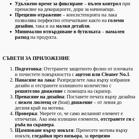
Удължено време за фиксиране
–
пълен контрол
при
пренасяне на декорациите, дори за начинаещи.
Прецизно отражение
– консистенцията на лака
позволява перфектно отпечатване както на
големи
дизайни
, така и на
малки детайли
.
Минимално втвърдяване в бутилката
–
намален
разход
на продукта.
СЪВЕТИ ЗА ПРИЛОЖЕНИЕ
Подготовка
: Отстранете защитното фолио от плочката
и почистете повърхността с
ацетон или Cleaner No.1
.
Нанасяне на лака
: Разпределете лака върху избрания
дизайн и отстранете излишното количество с
решително движение
с помощта на скрапер.
Пренасяне на дизайна
: Поставете печата върху дизайна
с
нежен люлеещ се
(boat)
движение
– от левия до
десния край на мотивa.
Проверка
: Уверете се, че само желаният елемент е
отпечатан. Ако има излишни елементи,
отстранете ги с
ръба на скрапера
.
Щамповане върху нокътя
: Пренесете мотива върху
нокътя,
гледайки през визьора
, за
прецизно