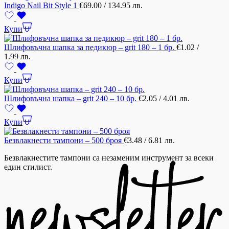
Indigo Nail Bit Style 1
€
69.00
/ 134.95 лв.
Купи
Шлифовъчна шапка за педикюр – grit 180 – 1 бр.
€
1.02
/
1.99 лв.
Купи
Шлифовъчна шапка – grit 240 – 10 бр.
€
2.05
/ 4.01 лв.
Купи
Безвлакнести тампони – 500 броя
€
3.48
/ 6.81 лв.
Безвлакнестите тампони са незаменим инструмент за всеки
един стилист.