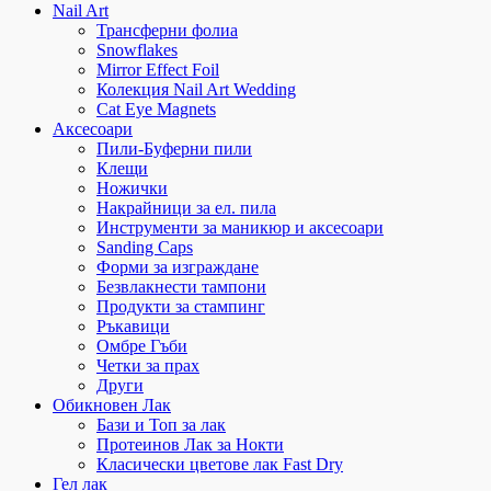
Nail Art
Трансферни фолиа
Snowflakes
Mirror Effect Foil
Колекция Nail Art Wedding
Cat Eye Magnets
Аксесоари
Пили-Буферни пили
Клещи
Ножички
Накрайници за ел. пила
Инструменти за маникюр и аксесоари
Sanding Caps
Форми за изграждане
Безвлакнести тампони
Продукти за стампинг
Ръкавици
Омбре Гъби
Четки за прах
Други
Обикновен Лак
Бази и Топ за лак
Протеинов Лак за Нокти
Класически цветове лак Fast Dry
Гел лак