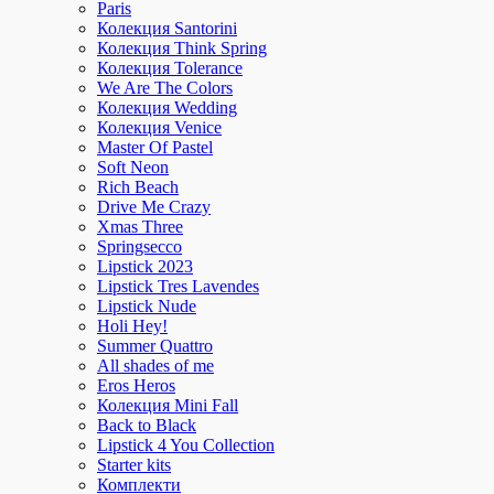
Paris
Колекция Santorini
Колекция Think Spring
Колекция Tolerance
We Are The Colors
Колекция Wedding
Колекция Venice
Master Of Pastel
Soft Neon
Rich Beach
Drive Me Crazy
Xmas Three
Springsecco
Lipstick 2023
Lipstick Tres Lavendes
Lipstick Nude
Holi Hey!
Summer Quattro
All shades of me
Eros Heros
Колекция Mini Fall
Back to Black
Lipstick 4 You Collection
Starter kits
Комплекти