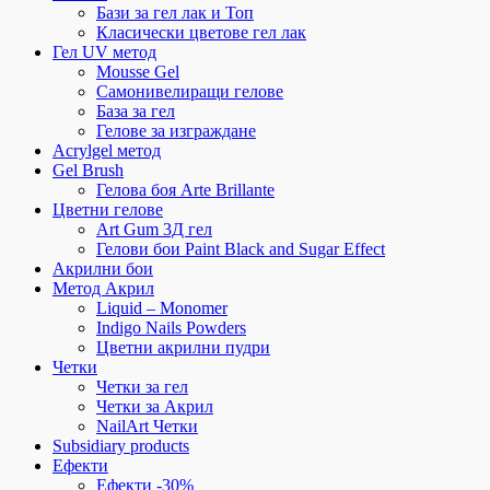
Бази за гел лак и Топ
Класически цветове гел лак
Гел UV метод
Mousse Gel
Самонивелиращи гелове
База за гел
Гелове за изграждане
Acrylgel метод
Gel Brush
Гелова боя Arte Brillante
Цветни гелове
Art Gum 3Д гел
Гелови бои Paint Black and Sugar Effect
Акрилни бои
Метод Акрил
Liquid – Monomer
Indigo Nails Powders
Цветни акрилни пудри
Четки
Четки за гел
Четки за Акрил
NailArt Четки
Subsidiary products
Ефекти
Ефекти -30%