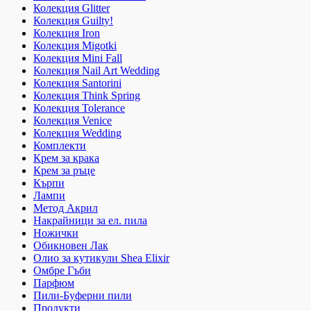
Колекция Glitter
Колекция Guilty!
Колекция Iron
Колекция Migotki
Колекция Mini Fall
Колекция Nail Art Wedding
Колекция Santorini
Колекция Think Spring
Колекция Tolerance
Колекция Venice
Колекция Wedding
Комплекти
Крем за крака
Крем за ръце
Кърпи
Лампи
Метод Акрил
Накрайници за ел. пила
Ножички
Обикновен Лак
Олио за кутикули Shea Elixir
Омбре Гъби
Парфюм
Пили-Буферни пили
Продукти