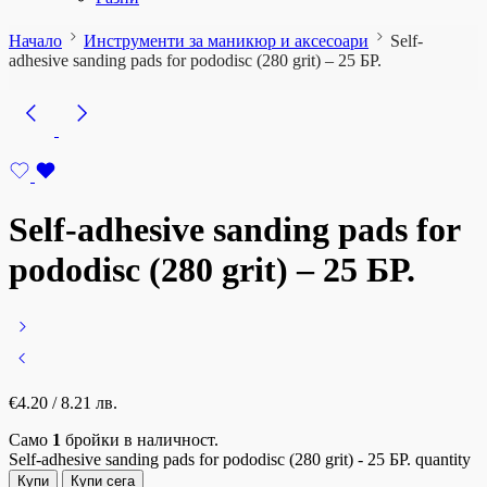
Начало
Инструменти за маникюр и аксесоари
Self-
adhesive sanding pads for pododisc (280 grit) – 25 БР.
Self-adhesive sanding pads for
pododisc (280 grit) – 25 БР.
€
4.20
/ 8.21 лв.
Само
1
бройки в наличност.
Self-adhesive sanding pads for pododisc (280 grit) - 25 БР. quantity
Купи
Купи сега