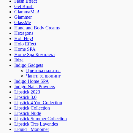
Flash Effect
Gel Brush
GlammaMia!
Glammer
GlassMe
Hand and Body Creams
Hexagons
Holi Hey!
Holo Effect
Home SPA
Home Spa Комплект
Ibiza
Indigo Gadgets
Цветова палитра
Чанти за шопинг
Indigo Home SPA
Indigo Nails Powders
Lipstick 2023
Lipstick 3.0
Lipstick 4 You Collection
Lipstick Collection
Lipstick Nude
Lipstick Summer Collection
Lipstick Tres Lavendes
Liquid - Monomer