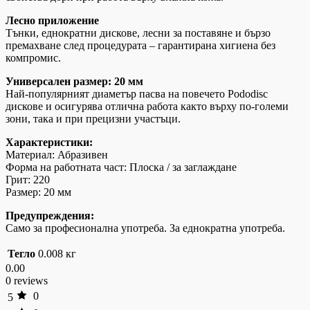
Лесно приложение
Тънки, еднократни дискове, лесни за поставяне и бързо
премахване след процедурата – гарантирана хигиена без
компромис.
Универсален размер: 20 мм
Най-популярният диаметър пасва на повечето Pododisc
дискове и осигурява отлична работа както върху по-големи
зони, така и при прецизни участъци.
Характеристики:
Материал: Абразивен
Форма на работната част: Плоска / за заглаждане
Грит: 220
Размер: 20 мм
Предупреждения:
Само за професионална употреба. За еднократна употреба.
Тегло
0.008 кг
0.00
0 reviews
0
5