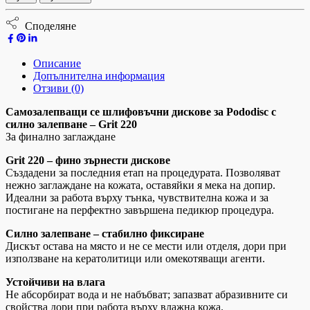
Споделяне
Описание
Допълнителна информация
Отзиви (0)
Самозалепващи се шлифовъчни дискове за Pododisc с
силно залепване – Grit 220
За финално заглаждане
Grit 220 – фино зърнести дискове
Създадени за последния етап на процедурата. Позволяват
нежно заглаждане на кожата, оставяйки я мека на допир.
Идеални за работа върху тънка, чувствителна кожа и за
постигане на перфектно завършена педикюр процедура.
Силно залепване – стабилно фиксиране
Дискът остава на място и не се мести или отделя, дори при
използване на кератолитици или омекотяващи агенти.
Устойчиви на влага
Не абсорбират вода и не набъбват; запазват абразивните си
свойства дори при работа върху влажна кожа.