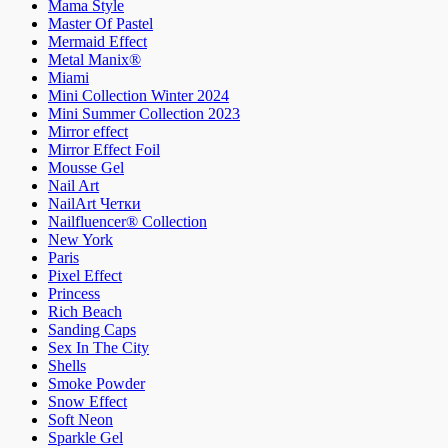
Mama Style
Master Of Pastel
Mermaid Effect
Metal Manix®
Miami
Mini Collection Winter 2024
Mini Summer Collection 2023
Mirror effect
Mirror Effect Foil
Mousse Gel
Nail Art
NailArt Четки
Nailfluencer® Collection
New York
Paris
Pixel Effect
Princess
Rich Beach
Sanding Caps
Sex In The City
Shells
Smoke Powder
Snow Effect
Soft Neon
Sparkle Gel