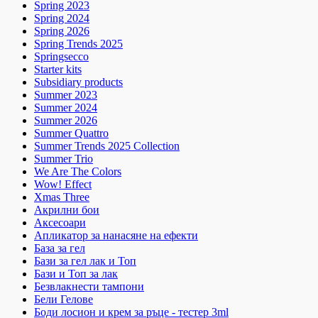
Spring 2023
Spring 2024
Spring 2026
Spring Trends 2025
Springsecco
Starter kits
Subsidiary products
Summer 2023
Summer 2024
Summer 2026
Summer Quattro
Summer Trends 2025 Collection
Summer Trio
We Are The Colors
Wow! Effect
Xmas Three
Акрилни бои
Аксесоари
Апликатор за нанасяне на ефекти
База за гел
Бази за гел лак и Топ
Бази и Топ за лак
Безвлакнести тампони
Бели Гелове
Боди лосион и крем за ръце - тестер 3ml