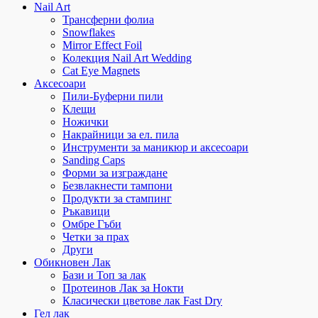
Nail Art
Трансферни фолиа
Snowflakes
Mirror Effect Foil
Колекция Nail Art Wedding
Cat Eye Magnets
Аксесоари
Пили-Буферни пили
Клещи
Ножички
Накрайници за ел. пила
Инструменти за маникюр и аксесоари
Sanding Caps
Форми за изграждане
Безвлакнести тампони
Продукти за стампинг
Ръкавици
Омбре Гъби
Четки за прах
Други
Обикновен Лак
Бази и Топ за лак
Протеинов Лак за Нокти
Класически цветове лак Fast Dry
Гел лак