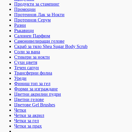
Продукти за стампинг
Промоции
Протеинов Лак за Нокти
Протеинов Серум
Разни
Ръкавици
Салонен Парфюм
Самонивелиращи гелове
Скраб за тяло Shea Sugar Body Scrub
Соли за вана
Стикери за нокти
Сухи цветя
Течен сапун
Трансферни фолиа
Уреди
Финиш топ за гел
Форми за изграждане
Цветни акрилни пудри
Цветни гелове
Цветове Gel Brushes
Четки
Четки за акрил
Четки за гел
Четки за прах