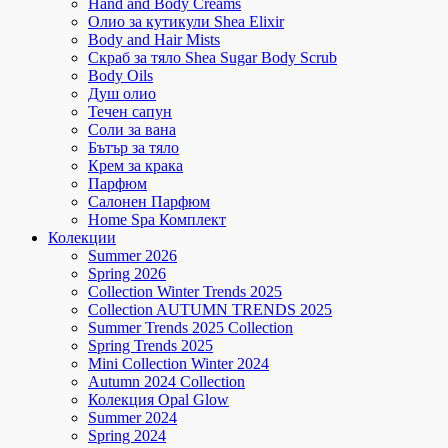
Hand and Body Creams
Олио за кутикули Shea Elixir
Body and Hair Mists
Скраб за тяло Shea Sugar Body Scrub
Body Oils
Душ олио
Течен сапун
Соли за вана
Бътър за тяло
Крем за крака
Парфюм
Салонен Парфюм
Home Spa Комплект
Колекции
Summer 2026
Spring 2026
Collection Winter Trends 2025
Collection AUTUMN TRENDS 2025
Summer Trends 2025 Collection
Spring Trends 2025
Mini Collection Winter 2024
Autumn 2024 Collection
Колекция Opal Glow
Summer 2024
Spring 2024