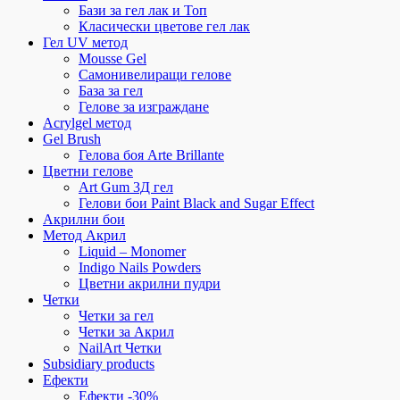
Бази за гел лак и Топ
Класически цветове гел лак
Гел UV метод
Mousse Gel
Самонивелиращи гелове
База за гел
Гелове за изграждане
Acrylgel метод
Gel Brush
Гелова боя Arte Brillante
Цветни гелове
Art Gum 3Д гел
Гелови бои Paint Black and Sugar Effect
Акрилни бои
Метод Акрил
Liquid – Monomer
Indigo Nails Powders
Цветни акрилни пудри
Четки
Четки за гел
Четки за Акрил
NailArt Четки
Subsidiary products
Ефекти
Ефекти -30%