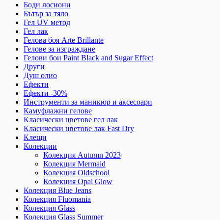
Боди лосиони
Бътър за тяло
Гел UV метод
Гел лак
Гелова боя Arte Brillante
Гелове за изграждане
Гелови бои Paint Black and Sugar Effect
Други
Душ олио
Ефекти
Ефекти -30%
Инструменти за маникюр и аксесоари
Камуфлажни гелове
Класически цветове гел лак
Класически цветове лак Fast Dry
Клещи
Колекции
Колекция Autumn 2023
Колекция Mermaid
Колекция Oldschool
Колекция Opal Glow
Колекция Blue Jeans
Колекция Fluomania
Колекция Glass
Колекция Glass Summer