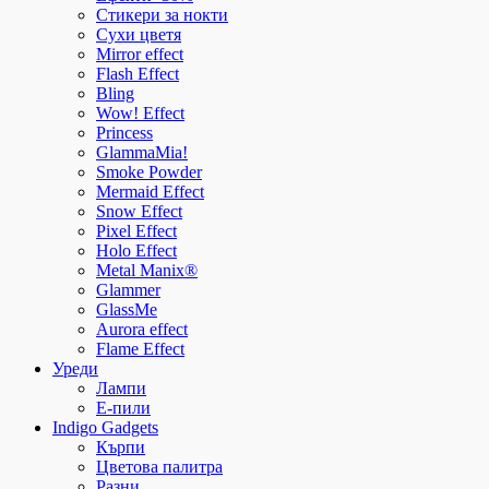
Стикери за нокти
Сухи цветя
Mirror effect
Flash Effect
Bling
Wow! Effect
Princess
GlammaMia!
Smoke Powder
Mermaid Effect
Snow Effect
Pixel Effect
Holo Effect
Metal Manix®
Glammer
GlassMe
Aurora effect
Flame Effect
Уреди
Лампи
E-пили
Indigo Gadgets
Кърпи
Цветова палитра
Разни