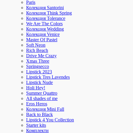
Paris
Колекция Santorini
Колекция Think Spring
Колекция Tolerance
We Are The Colors
Колекция Wedding
Колекция Venice
Master Of Pastel
Soft Neon
Rich Beach
Drive Me Crazy
Xmas Three
Springsecco
Lipstick 2023
Lipstick Tres Lavendes
Lipstick Nude
Holi Hey!
Summer Quattro
All shades of me
Eros Heros
Колекция Mini Fall
Back to Black
Lipstick 4 You Collection
Starter kits
Комплекти