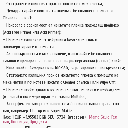
– Отстранете излишният прах от ноктите с мека четка;
– Дехидратирайте нокътната плочка с безвлакнест тампон и
Cleaner стъпка 1;
– Нанесете в зависимост от нокътата плочка подходящ праймер
(Acid Free Primer или Acid Primer);
– Нанесете един слой от избраната база за гел лак и
полимеризирайте в лампата;
– Ако повърхността изисква пилене, използвайте безвлакнест
тампон и препарат за почистване на дисперсионния (лепкав) слой;
– Използвайте буферна пила 100/180, за да изравните повърхността;
– Отстранете излишния прах от нокътната плочка с помощта на
мека четка и почистете нокътя с Cleaner стъпка 1 или Wipe Off;
– Нанесете необходимото количество цвят колкото е необходимо
(от лака) и полимеризирайте в лампа MultiLed;
– За перфектен завършек нанесете избрания от ваша страна топ
лак, например Tip Top или Super Matte.
Курс: 1 EUR = 1.95583 BGN
SKU:
5734
Категории:
Mama Style
,
Гел
лак
,
Колекции
,
Продукти