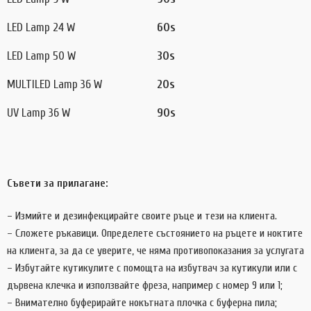
LED Lamp 24 W
60s
LED Lamp 50 W
30s
MULTILED Lamp 36 W
20s
UV Lamp 36 W
90s
Съвети за прилагане:
– Измийте и дезинфекцирайте своите ръце и тези на клиента.
– Сложете ръкавици. Определете състоянието на ръцете и ноктите
на клиента, за да се уверите, че няма противопоказания за услугата
– Избутайте кутикулите с помощта на избутвач за кутикули или с
дървена клечка и използвайте фреза, например с номер 9 или 1;
– Внимателно буферирайте нокътната плочка с буферна пила;