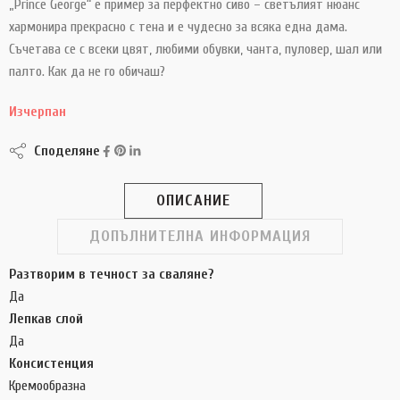
„Prince George“ е пример за перфектно сиво – светълият нюанс
хармонира прекрасно с тена и е чудесно за всяка една дама.
Съчетава се с всеки цвят, любими обувки, чанта, пуловер, шал или
палто. Как да не го обичаш?
Изчерпан
Споделяне
ОПИСАНИЕ
ДОПЪЛНИТЕЛНА ИНФОРМАЦИЯ
Разтворим в течност за сваляне?
Да
Лепкав слой
Да
Консистенция
Кремообразна