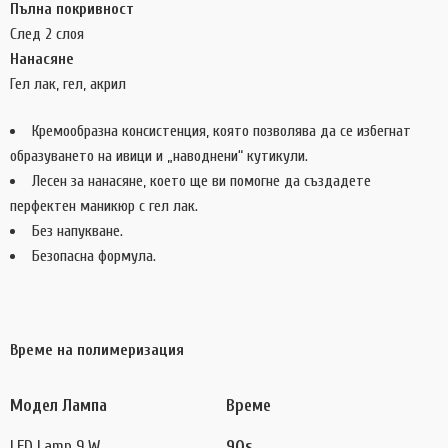
Пълна покривност
След 2 слоя
Нанасяне
Гел лак, гел, акрил
Кремообразна консистенция, която позволява да се избегнат
образуването на ивици и „наводнени“ кутикули.
Лесен за нанасяне, което ще ви помогне да създадете
перфектен маникюр с гел лак.
Без напукване.
Безопасна формула.
Време на полимеризация
Модел Лампа
Време
LED Lamp 9 W
90s