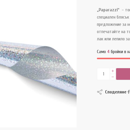
„Paparazzi“
– то
специален блясък
предложение за но
отпечатайте на то
лак или лепило за
Само
4
бройки в н
Споделяне