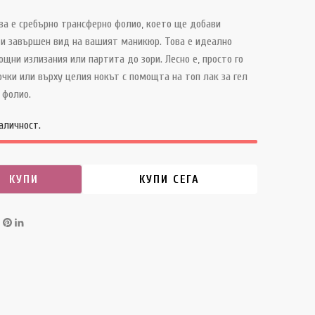
ва е сребърно трансферно фолио, което ще добави
 и завършен вид на вашият маникюр. Това е идеално
щни излизания или партита до зори. Лесно е, просто го
чки или върху целия нокът с помощта на топ лак за гел
 фолио.
аличност.
КУПИ
КУПИ СЕГА