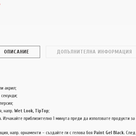
ОПИСАНИЕ
ДОПЪЛНИТЕЛНА ИНФОРМАЦИЯ
ли акрил;
 секунди;
персия;
я, напр.
Wet Look, TipTop
;
. Изчакайте приблизително 1 минута преди да използвате продукти за 
ция, напр. орнаменти – създайте ги с гелова боя
Paint Gel Black.
След 