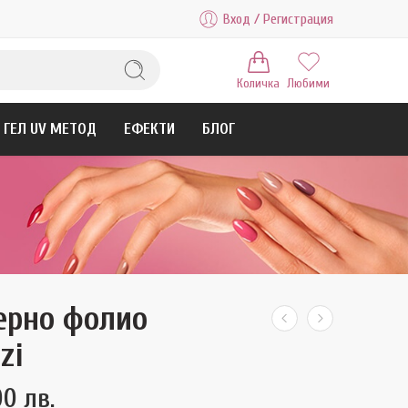
Вход / Регистрация
Количка
Любими
ГЕЛ UV МЕТОД
ЕФЕКТИ
БЛОГ
ерно фолио
zi
00 лв.