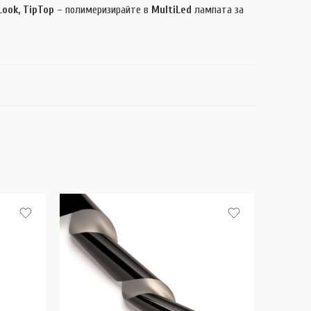
Look, TipTop
– полимеризирайте в
MultiLed
лампата за