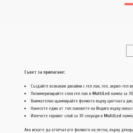
Съвет за прилагане:
Създайте всякакви дизайни с гел лак, гел, акрил-гел и
Полимеризирайте слоя гел лак в
MultiLed
лампа за 30
Внимателно щампирайте фолиото върху цветната дис
Нанесете един от топ лаковете на Индиго върху нокът
Изпечете горният слой за 30 секунди в
MultiLed
лампа
Ако искате да отпечатате фолиото на петна, върху декора