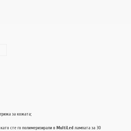
грижа за кожата;
като сте го полимеризирали в
MultiLed
лампата за 30