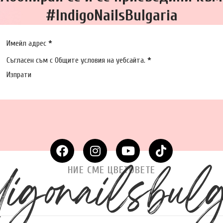
#IndigoNailsBulgaria
Section
Имейл адрес
*
Съгласен съм с
Общите условия
на уебсайта.
*
Изпрати
igonailsbul
НИЕ СМЕ ЦВЕТОВЕТЕ