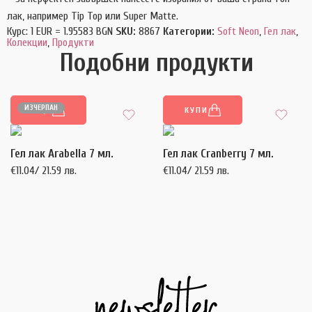
лак, например Tip Top или Super Matte.
Курс: 1 EUR = 1.95583 BGN
SKU:
8867
Категории:
Soft Neon
,
Гел лак
,
Колекции
,
Продукти
Подобни продукти
ИЗЧЕРПАН
ОЩЕ
КУПИ
Гел лак Arabella 7 мл.
Гел лак Cranberry 7 мл.
€
11.04
/ 21.59 лв.
€
11.04
/ 21.59 лв.