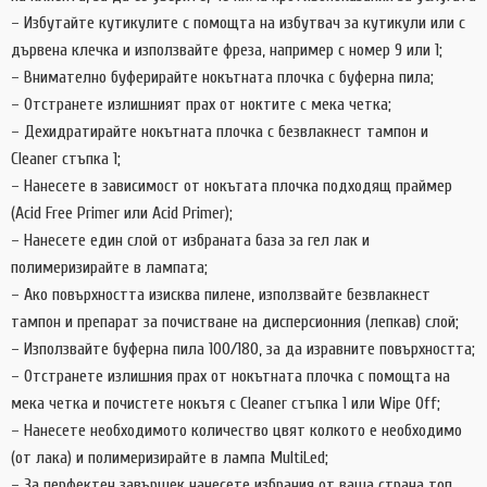
– Избутайте кутикулите с помощта на избутвач за кутикули или с
дървена клечка и използвайте фреза, например с номер 9 или 1;
– Внимателно буферирайте нокътната плочка с буферна пила;
– Отстранете излишният прах от ноктите с мека четка;
– Дехидратирайте нокътната плочка с безвлакнест тампон и
Cleaner стъпка 1;
– Нанесете в зависимост от нокътата плочка подходящ праймер
(Acid Free Primer или Acid Primer);
– Нанесете един слой от избраната база за гел лак и
полимеризирайте в лампата;
– Ако повърхността изисква пилене, използвайте безвлакнест
тампон и препарат за почистване на дисперсионния (лепкав) слой;
– Използвайте буферна пила 100/180, за да изравните повърхността;
– Отстранете излишния прах от нокътната плочка с помощта на
мека четка и почистете нокътя с Cleaner стъпка 1 или Wipe Off;
– Нанесете необходимото количество цвят колкото е необходимо
(от лака) и полимеризирайте в лампа MultiLed;
– За перфектен завършек нанесете избрания от ваша страна топ