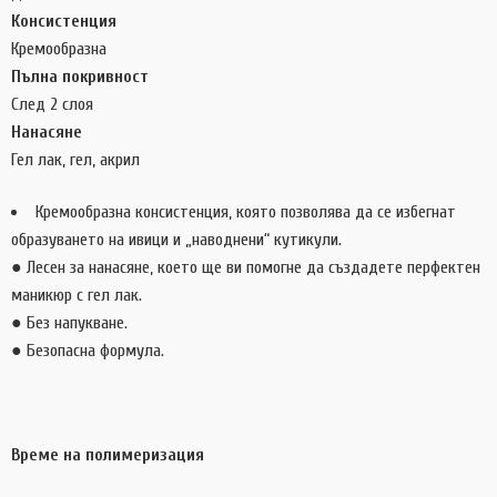
Консистенция
Кремообразна
Пълна покривност
След 2 слоя
Нанасяне
Гел лак, гел, акрил
Кремообразна консистенция, която позволява да се избегнат
образуването на ивици и „наводнени“ кутикули.
● Лесен за нанасяне, което ще ви помогне да създадете перфектен
маникюр с гел лак.
● Без напукване.
● Безопасна формула.
Време на полимеризация