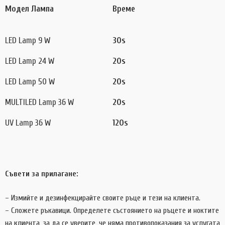
Модел Лампа
Време
LED Lamp 9 W
30s
LED Lamp 24 W
20s
LED Lamp 50 W
20s
MULTILED Lamp 36 W
20s
UV Lamp 36 W
120s
Съвети за прилагане:
– Измийте и дезинфекцирайте своите ръце и тези на клиента.
– Сложете ръкавици. Определете състоянието на ръцете и ноктите
на клиента, за да се уверите, че няма противопоказания за услугата